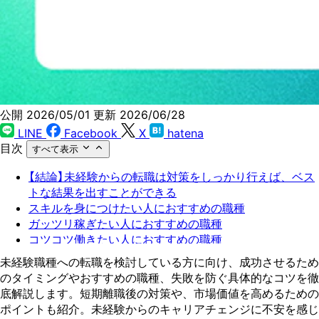
公開 2026/05/01
更新 2026/06/28
LINE
Facebook
X
hatena
目次
すべて表示
【結論】未経験からの転職は対策をしっかり行えば、ベス
トな結果を出すことができる
スキルを身につけたい人におすすめの職種
ガッツリ稼ぎたい人におすすめの職種
コツコツ働きたい人におすすめの職種
人と接するのが好きな人におすすめの職種
未経験職種への転職を検討している方に向け、成功させるため
短期離職して、未経験転職する場合に気を付けるべきこ
のタイミングやおすすめの職種、失敗を防ぐ具体的なコツを徹
と
底解説します。短期離職後の対策や、市場価値を高めるための
【ここは押さえたい】未経験転職で失敗しないためのコツ
ポイントも紹介。未経験からのキャリアチェンジに不安を感じ
Zキャリアは未経験転職特化のサービス