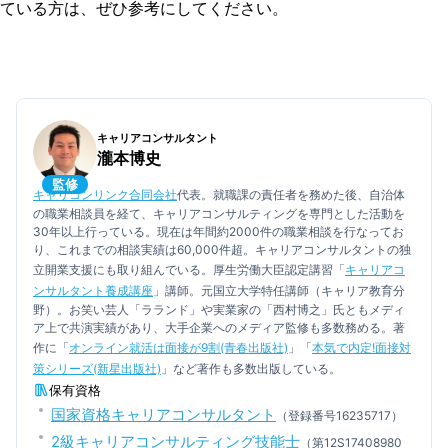
ている方は、ぜひ参考にしてください。
キャリアコンサルタント
瀧本博史
監修
キャリコンリンク合同会社
代表。就職課の責任者を務めた後、自治体
の職業相談員を経て、キャリアコンサルティングを専門とした活動を
30年以上行っている。現在は年間約2000件の職業相談を行なってお
り、これまでの相談実績は60,000件超。キャリアコンサルタントの独
立開業支援にも取り組んでいる。厚生労働大臣認定講習「
キャリアコ
ンサルタント養成講座
」講師。元国立大学特任講師（キャリア教育分
野）。お笑い芸人「ラランド」や実業家の「西村博之」氏ともメディ
ア上で共演実績があり、大手企業へのメディア監修も多数務める。著
作に「
オンライン就活は面接が9割(青春出版社)
」「
本気で内定!面接対
策シリーズ(新星出版社)
」など著作も多数出版している。
保有資格
国家資格キャリアコンサルタント
（登録番号16235717）
2級キャリアコンサルティング技能士
（第12S17408980