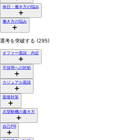
休日・働き方の悩み
働き方の悩み
選考を突破する (295)
オファー面談・内定
不採用への対処
カジュアル面談
面接対策
志望動機の書き方
自己PR