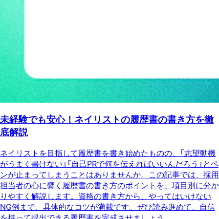
未経験でも安心！ネイリストの履歴書の書き方を徹
底解説
ネイリストを目指して履歴書を書き始めたものの、「志望動機
がうまく書けない」「自己PRで何を伝えればいいんだろう」とペ
ンが止まってしまうことはありませんか。この記事では、採用
担当者の心に響く履歴書の書き方のポイントを、項目別に分か
りやすく解説します。資格の書き方から、やってはいけない
NG例まで、具体的なコツが満載です。ぜひ読み進めて、自信
を持って提出できる履歴書を完成させましょう。