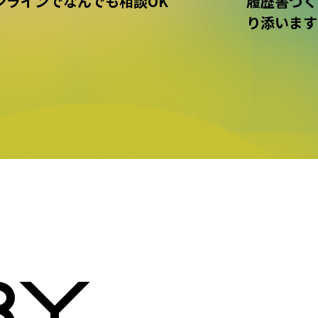
ンラインでなんでも相談OK
履歴書づく
り添います
RY