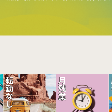
。
転勤なし
月残業