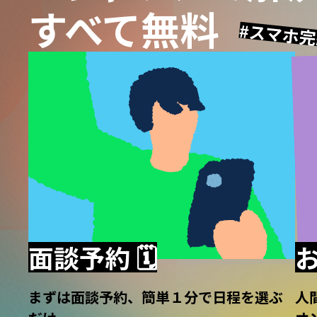
すべて無料
#スマホ
面談予約 🗓️
お
まずは面談予約、簡単１分で日程を選ぶ
人