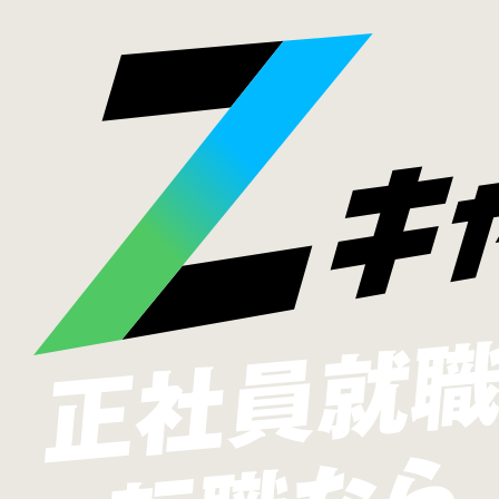
Z
キ
ャ
リ
ア
正社員就職・転職ならZキャリア