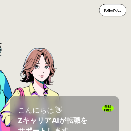
MENU
無料
こんにちは
👋
FREE
ZキャリアAIが転職を
サポートします