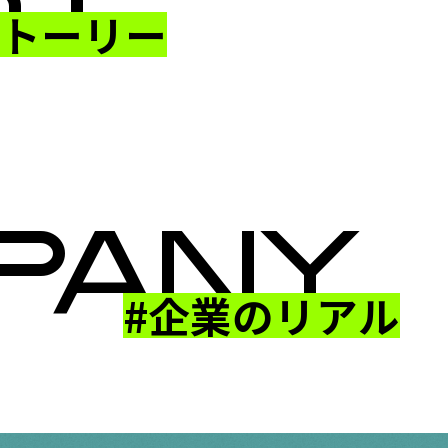
ストーリー
Case02 24歳・施工管理 正社員になった理由
Case03 22歳・施工管理 正社員になった理由
PANY
#企業のリアル
会社説明_株式会社スイート・ピア
職業紹介 株式会社スイート・ピア