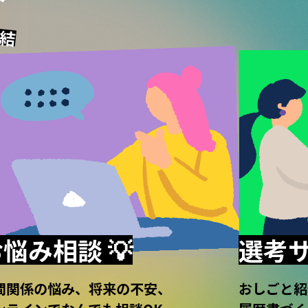
完結
悩み相談 💡
選考サ
間関係の悩み、将来の不安、
おしごと紹