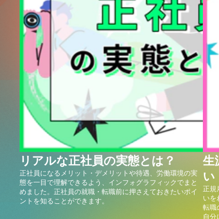
リアルな正社員の実態とは？
生
正社員になるメリット・デメリットや待遇、労働環境の実
い
態を一目で理解できるよう、インフォグラフィックでまと
正規
めました。正社員の就職・転職前に押さえておきたいポイ
いを
ントを知ることができます。
転職
自分