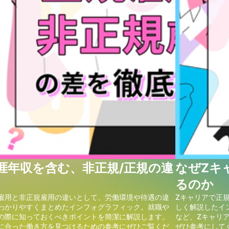
涯年収を含む、非正規/正規の違
なぜZキ
るのか
雇用と非正規雇用の違いとして、労働環境や待遇の違
Zキャリアで正
わかりやすくまとめたインフォグラフィック。就職や
しく解説したイ
の際に知っておくべきポイントを簡潔に解説します。
など、Zキャリ
に合った働き方を見つけるための参考にぜひご覧くだ
ぜひ参考にして