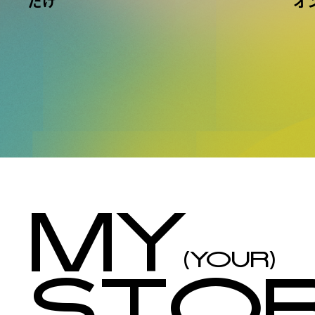
だけ
オ
MY
(YOUR)
STO