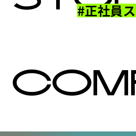
#正社員
入社の経緯 DSP株式会社
Case01 26歳・営業 正社員になった理由
COM
企業紹介 株式会社アドバンス
職業紹介 株式会社ベルパーク