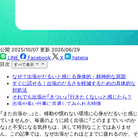
公開 2025/10/07
更新 2026/06/29
LINE
Facebook
X
hatena
目次
すべて表示
なぜ？出張がだるいと感じる身体的・精神的な原因
すぐに試せる！出張のだるさを軽減するための具体的な
対処法
それでも出張が「きつい」「行きたくない」と感じたら？
出張が多い仕事に共通してみられる特徴
出張が少ない働き方に変えることのメリット
「また出張か…」と、移動や慣れない環境に心身がだるいと感じ
出張が少ない働き方に変えることのデメリット
ていませんか。毎週のように続く出張に「このままでいいのか
出張続きの毎日から抜け出すための転職活動の進め方
な」と不安になる気持ちは、決して特別なことではありませ
今の働き方に悩んだらキャリアのプロに相談してみよう
ん。この記事では、なぜ出張がこれほどまでに疲れるのか、そ