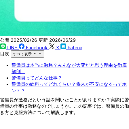
公開 2025/02/26
更新 2026/06/29
LINE
Facebook
X
hatena
目次
すべて表示
警備員は本当に激務？みんなが大変だと思う理由を徹底
解剖！
警備員ってどんな仕事？
警備員の給料ってどれくらい？将来が不安になるってホ
ント？
働く場所を工夫することで負担を軽減できる！
警備員が激務だという話を聞いたことがありますか？実際に警
警備員を辞めたい…そう思った時の選択肢
備員の仕事は激務なのでしょうか。この記事では、警備員の働
警備員以外にも選択肢は豊富！自分に合った働き方が目
き方と克服方法について解説します。
指せる
警備員以外の選択肢は？ポテンシャル採用から目指せる
職種一覧