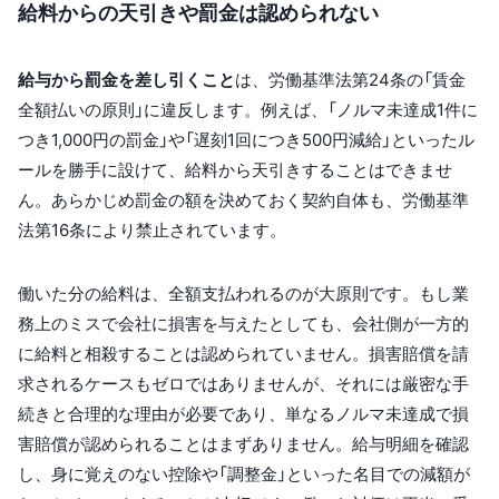
給料からの天引きや罰金は認められない
給与から罰金を差し引くこと
は、労働基準法第24条の「賃金
全額払いの原則」に違反します。例えば、「ノルマ未達成1件に
つき1,000円の罰金」や「遅刻1回につき500円減給」といったル
ールを勝手に設けて、給料から天引きすることはできませ
ん。あらかじめ罰金の額を決めておく契約自体も、労働基準
法第16条により禁止されています。
働いた分の給料は、全額支払われるのが大原則です。もし業
務上のミスで会社に損害を与えたとしても、会社側が一方的
に給料と相殺することは認められていません。損害賠償を請
求されるケースもゼロではありませんが、それには厳密な手
続きと合理的な理由が必要であり、単なるノルマ未達成で損
害賠償が認められることはまずありません。給与明細を確認
し、身に覚えのない控除や「調整金」といった名目での減額が