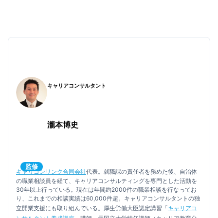
一番おすすめなのはリファラル採用
でも、紹介してくれそうな知り合いがいない…
リファラル採用以外に多くの求人を検討できるのはハロ
ーワーク
高校中退から正社員を目指すなら、特化型就職エージェ
ントを利用するのがおすすめ
もし高校中退からの就職に不安があるなら、Zキャリア
に相談してみませんか？
キャリアコンサルタント
瀧本博史
監修
キャリコンリンク合同会社
代表。就職課の責任者を務めた後、自治体
の職業相談員を経て、キャリアコンサルティングを専門とした活動を
30年以上行っている。現在は年間約2000件の職業相談を行なってお
り、これまでの相談実績は60,000件超。キャリアコンサルタントの独
立開業支援にも取り組んでいる。厚生労働大臣認定講習「
キャリアコ