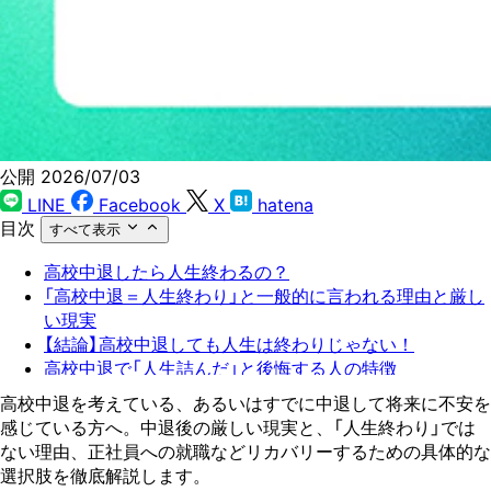
公開 2026/07/03
LINE
Facebook
X
hatena
目次
すべて表示
高校中退したら人生終わるの？
「高校中退＝人生終わり」と一般的に言われる理由と厳し
い現実
【結論】高校中退しても人生は終わりじゃない！
高校中退で「人生詰んだ」と後悔する人の特徴
高校中退を「正しい決断」にするために必要な考え方
高校中退を考えている、あるいはすでに中退して将来に不安を
高校中退後の具体的な4つの選択肢
感じている方へ。中退後の厳しい現実と、「人生終わり」では
高校中退から正社員を目指せる？
ない理由、正社員への就職などリカバリーするための具体的な
高校中退から正社員に挑戦するコツ
選択肢を徹底解説します。
高校中退から正社員を目指す！求人を探す3つの方法