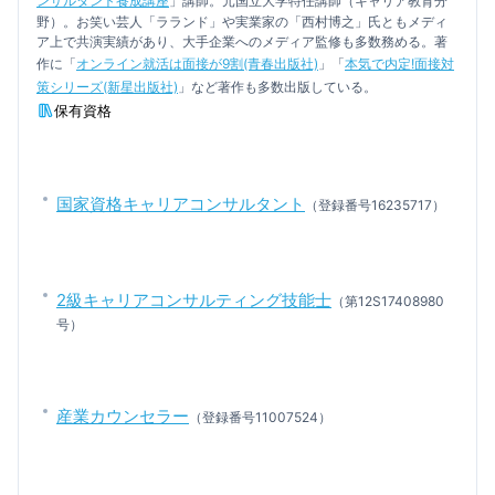
ンサルタント養成講座
」講師。元国立大学特任講師（キャリア教育分
野）。お笑い芸人「ラランド」や実業家の「西村博之」氏ともメディ
ア上で共演実績があり、大手企業へのメディア監修も多数務める。著
作に「
オンライン就活は面接が9割(青春出版社)
」「
本気で内定!面接対
策シリーズ(新星出版社)
」など著作も多数出版している。
保有資格
国家資格キャリアコンサルタント
（登録番号16235717）
2級キャリアコンサルティング技能士
（第12S17408980
号）
産業カウンセラー
（登録番号11007524）