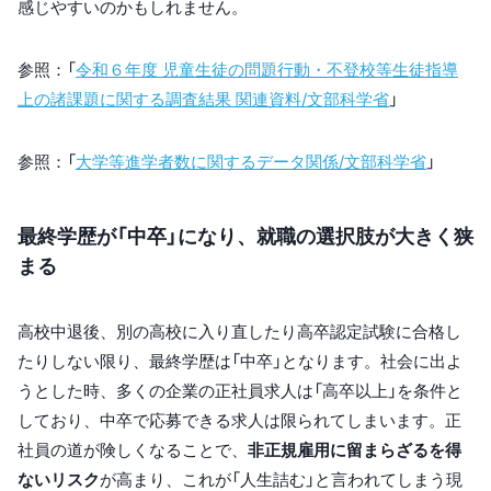
感じやすいのかもしれません。
参照：「
令和６年度 児童生徒の問題行動・不登校等生徒指導
上の諸課題に関する調査結果 関連資料/文部科学省
」
参照：「
大学等進学者数に関するデータ関係/文部科学省
」
最終学歴が「中卒」になり、就職の選択肢が大きく狭
まる
高校中退後、別の高校に入り直したり高卒認定試験に合格し
たりしない限り、最終学歴は「中卒」となります。社会に出よ
うとした時、多くの企業の正社員求人は「高卒以上」を条件と
しており、中卒で応募できる求人は限られてしまいます。正
社員の道が険しくなることで、
非正規雇用に留まらざるを得
ないリスク
が高まり、これが「人生詰む」と言われてしまう現