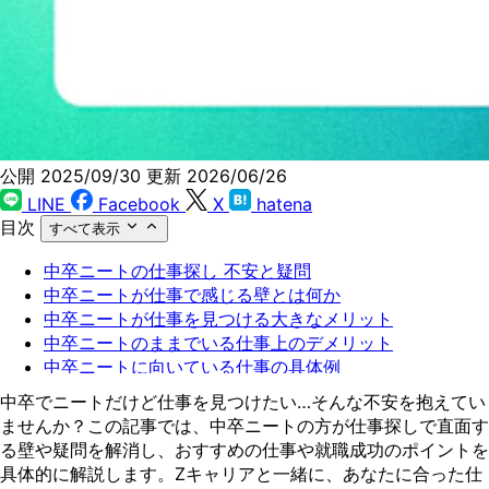
公開 2025/09/30
更新 2026/06/26
LINE
Facebook
X
hatena
目次
すべて表示
中卒ニートの仕事探し 不安と疑問
中卒ニートが仕事で感じる壁とは何か
中卒ニートが仕事を見つける大きなメリット
中卒ニートのままでいる仕事上のデメリット
中卒ニートに向いている仕事の具体例
中卒ニートが仕事を得るためのステップ
中卒でニートだけど仕事を見つけたい…そんな不安を抱えてい
中卒ニートの仕事探し成功へのポイント
ませんか？この記事では、中卒ニートの方が仕事探しで直面す
中卒ニートの仕事探し Zキャリアが徹底支援
る壁や疑問を解消し、おすすめの仕事や就職成功のポイントを
具体的に解説します。Zキャリアと一緒に、あなたに合った仕