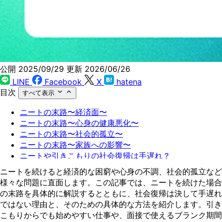
公開 2025/09/29
更新 2026/06/26
LINE
Facebook
X
hatena
目次
すべて表示
ニートの末路〜経済面〜
ニートの末路〜心身の健康悪化〜
ニートの末路〜社会的孤立〜
ニートの末路〜家族への影響〜
ニートや引きこもりの社会復帰は手遅れ？
ニートや引きこもりの社会復帰が手遅れではない理由
ニートを続けると経済的な困窮や心身の不調、社会的孤立など
引きこもりから復帰する場合のおすすめの仕事〜リモー
様々な問題に直面します。この記事では、ニートを続けた場合
トで働ける職種〜
の末路を具体的に解説するとともに、社会復帰は決して手遅れ
引きこもりから復帰する場合のおすすめの仕事〜対人コ
ではない理由と、そのための具体的な方法を紹介します。引き
ミュニケーションが少ない職種〜
こもりからでも始めやすい仕事や、面接で使えるブランク期間
引きこもりから復帰する場合のおすすめの仕事〜自分の