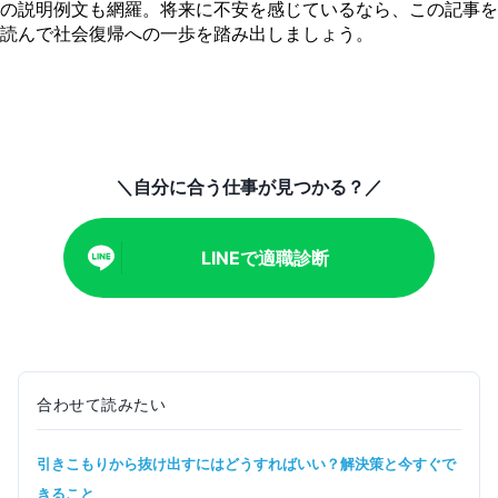
の説明例文も網羅。将来に不安を感じているなら、この記事を
ペースで進めやすい職種〜
読んで社会復帰への一歩を踏み出しましょう。
引きこもりから復帰する場合のおすすめの仕事〜短時間
から始められる仕事〜
引きこもりから仕事に就く面接で使えるブランク期間の
説明例文10選
引きこもりから復帰するにあたって仕事探しや面接対策
に不安がある...
＼自分に合う仕事が見つかる？／
Zキャリアはフリーターやニートに特化した転職サービ
ス
LINEで適職診断
合わせて読みたい
引きこもりから抜け出すにはどうすればいい？解決策と今すぐで
きること