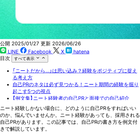
公開 2025/01/27
更新 2026/06/26
LINE
Facebook
X
hatena
目次
すべて表示
「ニートだから…」は思い込み？経験をポジティブに捉え
る考え方
自己PRのネタは必ず見つかる！ニート期間の経験を掘り
起こす5つの視点
【例文集】ニート経験者の自己PRと面接での自己紹介
自己PR作成前に知っておきたい企業側の視点
ニート経験しかない場合に、どのように自己PRをすればいい
ニート経験者が面接で自己PRを伝える際の注意点と対策
のか、悩んでいませんか。ニート経験があっても、採用される
自己PRがあります。この記事では、自己PRの書き方を例文付
きで解説しています。