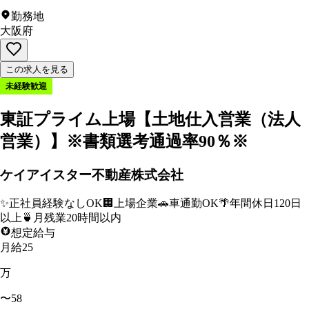
勤務地
大阪府
この求人を見る
未経験歓迎
東証プライム上場【土地仕入営業（法人
営業）】※書類選考通過率90％※
ケイアイスター不動産株式会社
✨
正社員経験なしOK
🏢
上場企業
🚗
車通勤OK
🌴
年間休日120日
以上
🍵
月残業20時間以内
想定給与
月給25
万
〜58