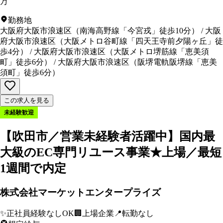
万
勤務地
大阪府大阪市浪速区
（
南海高野線「今宮戎」徒歩10分
）
/
大阪
府大阪市浪速区
（
大阪メトロ谷町線「四天王寺前夕陽ヶ丘」徒
歩4分
）
/
大阪府大阪市浪速区
（
大阪メトロ堺筋線「恵美須
町」徒歩6分
）
/
大阪府大阪市浪速区
（
阪堺電軌阪堺線「恵美
須町」徒歩6分
）
この求人を見る
未経験歓迎
【吹田市／営業未経験者活躍中】国内最
大級のEC専門リユース事業★上場／最短
1週間で内定
株式会社マーケットエンタープライズ
✨
正社員経験なしOK
🏢
上場企業
📍
転勤なし