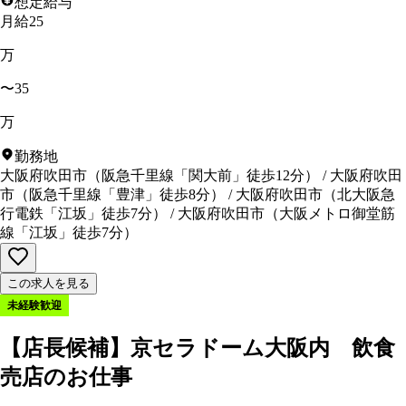
想定給与
月給25
万
〜35
万
勤務地
大阪府吹田市
（
阪急千里線「関大前」徒歩12分
）
/
大阪府吹田
市
（
阪急千里線「豊津」徒歩8分
）
/
大阪府吹田市
（
北大阪急
行電鉄「江坂」徒歩7分
）
/
大阪府吹田市
（
大阪メトロ御堂筋
線「江坂」徒歩7分
）
この求人を見る
未経験歓迎
【店長候補】京セラドーム大阪内 飲食
売店のお仕事