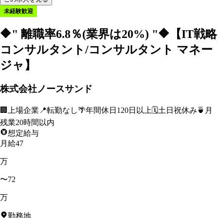
未経験歓迎
🔶" 離職率6.8％(業界は20%) "🔶【IT戦略
コンサルタント/コンサルタント マネー
ジャ】
株式会社ノースサンド
🏢
上場企業
📍
転勤なし
🌴
年間休日120日以上
🗓️
土日祝休み
🍵
月
残業20時間以内
想定給与
月給47
万
〜72
万
勤務地