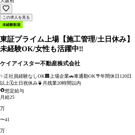
大阪府
この求人を見る
未経験歓迎
東証プライム上場【施工管理/土日休み】
未経験OK/女性も活躍中‼
ケイアイスター不動産株式会社
✨
正社員経験なしOK
🏢
上場企業
🚗
車通勤OK
🌴
年間休日120日
以上
🗓️
土日祝休み
🍵
月残業20時間以内
想定給与
月給25
万
〜41
万