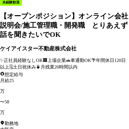
未経験歓迎
【オープンポジション】オンライン会社
説明会/施工管理職・開発職 とりあえず
話を聞きたいでOK
ケイアイスター不動産株式会社
✨
正社員経験なしOK
🏢
上場企業
🚗
車通勤OK
🌴
年間休日120日
以上
🗓️
土日祝休み
🍵
月残業20時間以内
想定給与
月給25
万
〜58
万
勤務地