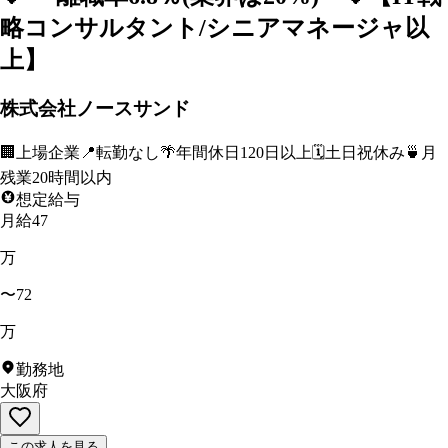
略コンサルタント/シニアマネージャ以
上】
株式会社ノースサンド
🏢
上場企業
📍
転勤なし
🌴
年間休日120日以上
🗓️
土日祝休み
🍵
月
残業20時間以内
想定給与
月給47
万
〜72
万
勤務地
大阪府
この求人を見る