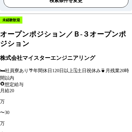
検索条件を変更
未経験歓迎
オープンポジション／Ｂ-３オープンポ
ジション
株式会社マイスターエンジニアリング
🛏️
社員寮あり
🌴
年間休日120日以上
🗓️
土日祝休み
🍵
月残業20時
間以内
想定給与
月給20
万
〜30
万