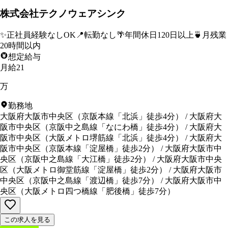
株式会社テクノウェアシンク
✨
正社員経験なしOK
📍
転勤なし
🌴
年間休日120日以上
🍵
月残業
20時間以内
想定給与
月給21
万
勤務地
大阪府大阪市中央区
（
京阪本線「北浜」徒歩4分
）
/
大阪府大
阪市中央区
（
京阪中之島線「なにわ橋」徒歩4分
）
/
大阪府大
阪市中央区
（
大阪メトロ堺筋線「北浜」徒歩4分
）
/
大阪府大
阪市中央区
（
京阪本線「淀屋橋」徒歩2分
）
/
大阪府大阪市中
央区
（
京阪中之島線「大江橋」徒歩2分
）
/
大阪府大阪市中央
区
（
大阪メトロ御堂筋線「淀屋橋」徒歩2分
）
/
大阪府大阪市
中央区
（
京阪中之島線「渡辺橋」徒歩7分
）
/
大阪府大阪市中
央区
（
大阪メトロ四つ橋線「肥後橋」徒歩7分
）
この求人を見る