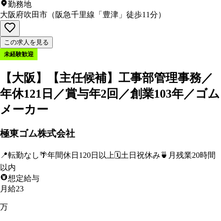
勤務地
大阪府吹田市
（
阪急千里線「豊津」徒歩11分
）
この求人を見る
未経験歓迎
【大阪】【主任候補】工事部管理事務／
年休121日／賞与年2回／創業103年／ゴム
メーカー
極東ゴム株式会社
📍
転勤なし
🌴
年間休日120日以上
🗓️
土日祝休み
🍵
月残業20時間
以内
想定給与
月給23
万