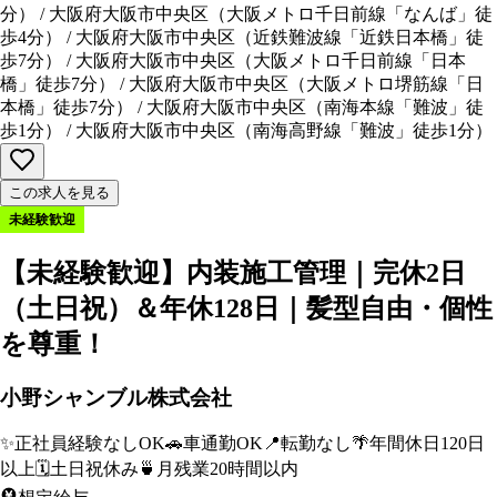
分
）
/
大阪府大阪市中央区
（
大阪メトロ千日前線「なんば」徒
歩4分
）
/
大阪府大阪市中央区
（
近鉄難波線「近鉄日本橋」徒
歩7分
）
/
大阪府大阪市中央区
（
大阪メトロ千日前線「日本
橋」徒歩7分
）
/
大阪府大阪市中央区
（
大阪メトロ堺筋線「日
本橋」徒歩7分
）
/
大阪府大阪市中央区
（
南海本線「難波」徒
歩1分
）
/
大阪府大阪市中央区
（
南海高野線「難波」徒歩1分
）
この求人を見る
未経験歓迎
【未経験歓迎】内装施工管理｜完休2日
（土日祝）＆年休128日｜髪型自由・個性
を尊重！
小野シャンブル株式会社
✨
正社員経験なしOK
🚗
車通勤OK
📍
転勤なし
🌴
年間休日120日
以上
🗓️
土日祝休み
🍵
月残業20時間以内