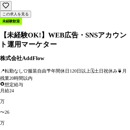
この求人を見る
未経験歓迎
【未経験OK!】WEB広告・SNSアカウン
ト運用マーケター
株式会社AddFlow
📍
転勤なし
👕
服装自由
🌴
年間休日120日以上
🗓️
土日祝休み
🍵
月
残業20時間以内
想定給与
月給24
万
〜26
万