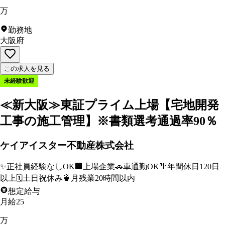
万
勤務地
大阪府
この求人を見る
未経験歓迎
≪新大阪≫東証プライム上場【宅地開発
工事の施工管理】※書類選考通過率90％
ケイアイスター不動産株式会社
✨
正社員経験なしOK
🏢
上場企業
🚗
車通勤OK
🌴
年間休日120日
以上
🗓️
土日祝休み
🍵
月残業20時間以内
想定給与
月給25
万