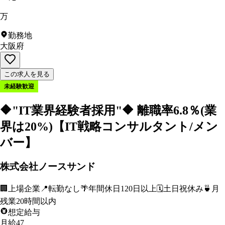
万
勤務地
大阪府
この求人を見る
未経験歓迎
🔶"IT業界経験者採用"🔶 離職率6.8％(業
界は20%)【IT戦略コンサルタント/メン
バー】
株式会社ノースサンド
🏢
上場企業
📍
転勤なし
🌴
年間休日120日以上
🗓️
土日祝休み
🍵
月
残業20時間以内
想定給与
月給47