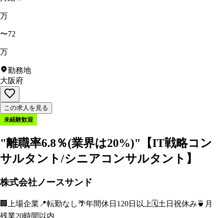
万
〜72
万
勤務地
大阪府
この求人を見る
未経験歓迎
"離職率6.8％(業界は20%)"【IT戦略コン
サルタント/シニアコンサルタント】
株式会社ノースサンド
🏢
上場企業
📍
転勤なし
🌴
年間休日120日以上
🗓️
土日祝休み
🍵
月
残業20時間以内