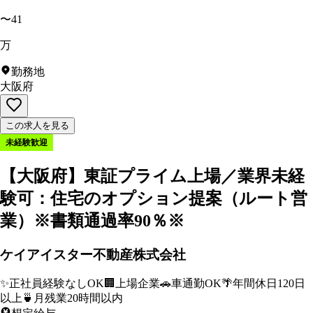
〜41
万
勤務地
大阪府
この求人を見る
未経験歓迎
【大阪府】東証プライム上場／業界未経
験可：住宅のオプション提案（ルート営
業）※書類通過率90％※
ケイアイスター不動産株式会社
✨
正社員経験なしOK
🏢
上場企業
🚗
車通勤OK
🌴
年間休日120日
以上
🍵
月残業20時間以内