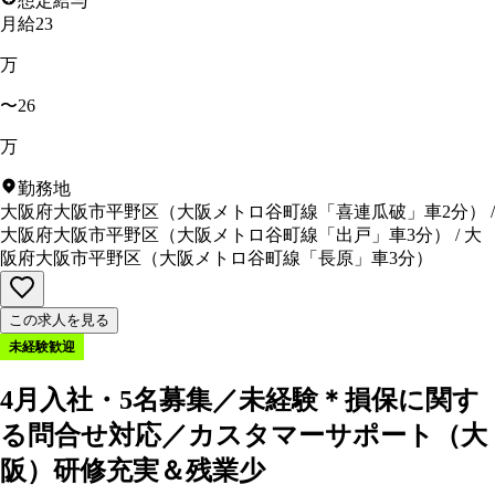
想定給与
月給23
万
〜26
万
勤務地
大阪府大阪市平野区
（
大阪メトロ谷町線「喜連瓜破」車2分
）
/
大阪府大阪市平野区
（
大阪メトロ谷町線「出戸」車3分
）
/
大
阪府大阪市平野区
（
大阪メトロ谷町線「長原」車3分
）
この求人を見る
未経験歓迎
4月入社・5名募集／未経験＊損保に関す
る問合せ対応／カスタマーサポート（大
阪）研修充実＆残業少