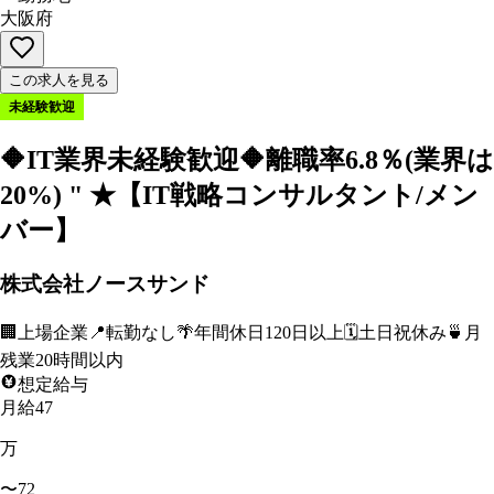
大阪府
この求人を見る
未経験歓迎
🔶IT業界未経験歓迎🔶離職率6.8％(業界は
20%) " ★【IT戦略コンサルタント/メン
バー】
株式会社ノースサンド
🏢
上場企業
📍
転勤なし
🌴
年間休日120日以上
🗓️
土日祝休み
🍵
月
残業20時間以内
想定給与
月給47
万
〜72