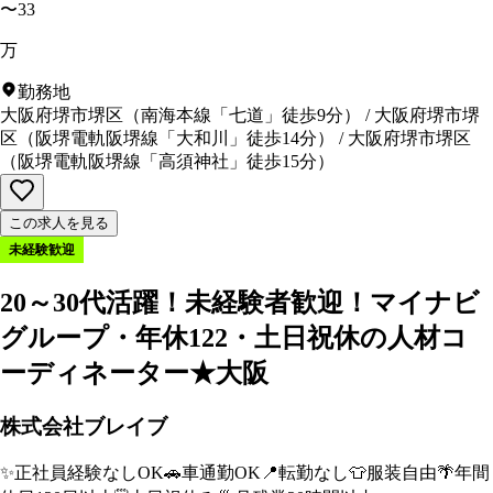
〜33
万
勤務地
大阪府堺市堺区
（
南海本線「七道」徒歩9分
）
/
大阪府堺市堺
区
（
阪堺電軌阪堺線「大和川」徒歩14分
）
/
大阪府堺市堺区
（
阪堺電軌阪堺線「高須神社」徒歩15分
）
この求人を見る
未経験歓迎
20～30代活躍！未経験者歓迎！マイナビ
グループ・年休122・土日祝休の人材コ
ーディネーター★大阪
株式会社ブレイブ
✨
正社員経験なしOK
🚗
車通勤OK
📍
転勤なし
👕
服装自由
🌴
年間