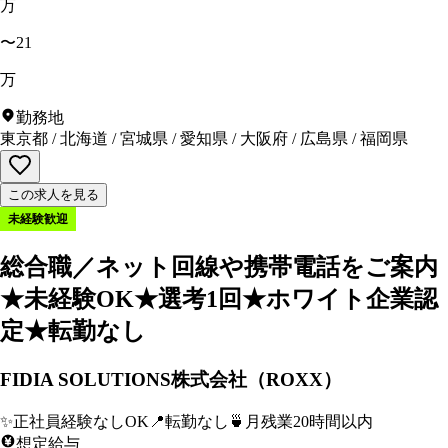
万
〜21
万
勤務地
東京都
/
北海道
/
宮城県
/
愛知県
/
大阪府
/
広島県
/
福岡県
この求人を見る
未経験歓迎
総合職／ネット回線や携帯電話をご案内
★未経験OK★選考1回★ホワイト企業認
定★転勤なし
FIDIA SOLUTIONS株式会社（ROXX）
✨
正社員経験なしOK
📍
転勤なし
🍵
月残業20時間以内
想定給与