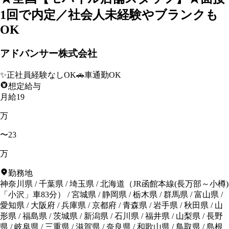
1回で内定／社会人未経験やブランクも
OK
アドバンサー株式会社
✨
正社員経験なしOK
🚗
車通勤OK
想定給与
月給19
万
〜23
万
勤務地
神奈川県
/
千葉県
/
埼玉県
/
北海道
（
JR函館本線(長万部～小樽)
「小沢」車83分
）
/
宮城県
/
静岡県
/
栃木県
/
群馬県
/
富山県
/
愛知県
/
大阪府
/
兵庫県
/
京都府
/
青森県
/
岩手県
/
秋田県
/
山
形県
/
福島県
/
茨城県
/
新潟県
/
石川県
/
福井県
/
山梨県
/
長野
県
/
岐阜県
/
三重県
/
滋賀県
/
奈良県
/
和歌山県
/
鳥取県
/
島根