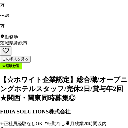
万
〜49
万
勤務地
茨城県常総市
この求人を見る
未経験歓迎
【☆ホワイト企業認定】総合職/オープニ
ングホテルスタッフ/完休2日/賞与年2回
★関西・関東同時募集◎
FIDIA SOLUTIONS株式会社
✨
正社員経験なしOK
📍
転勤なし
🍵
月残業20時間以内