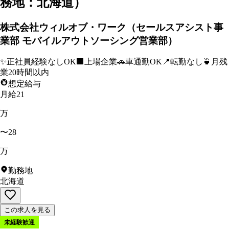
務地：北海道）
株式会社ウィルオブ・ワーク（セールスアシスト事
業部 モバイルアウトソーシング営業部）
✨
正社員経験なしOK
🏢
上場企業
🚗
車通勤OK
📍
転勤なし
🍵
月残
業20時間以内
想定給与
月給21
万
〜28
万
勤務地
北海道
この求人を見る
未経験歓迎