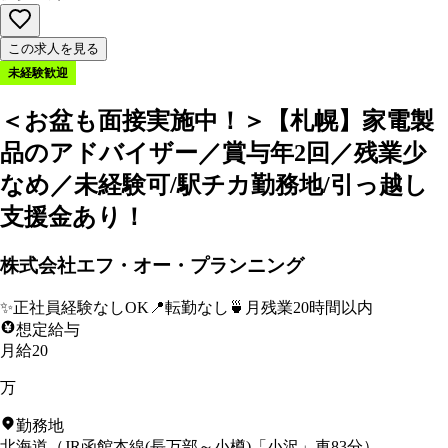
この求人を見る
未経験歓迎
＜お盆も面接実施中！＞【札幌】家電製
品のアドバイザー／賞与年2回／残業少
なめ／未経験可/駅チカ勤務地/引っ越し
支援金あり！
株式会社エフ・オー・プランニング
✨
正社員経験なしOK
📍
転勤なし
🍵
月残業20時間以内
想定給与
月給20
万
勤務地
北海道
（
JR函館本線(長万部～小樽)「小沢」車83分
）