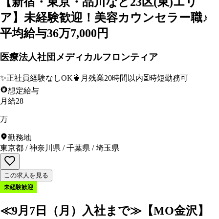
【新宿・東京・品川など23区(東)エリ
ア】未経験歓迎！美容カウンセラー職♪
平均給与36万7,000円
医療法人社団メディカルフロンティア
✨
正社員経験なしOK
🍵
月残業20時間以内
⏳
時短勤務可
想定給与
月給28
万
勤務地
東京都
/
神奈川県
/
千葉県
/
埼玉県
この求人を見る
未経験歓迎
≪9月7日（月）入社まで≫【MO金沢】