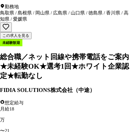
勤務地
鳥取県
/
島根県
/
岡山県
/
広島県
/
山口県
/
徳島県
/
香川県
/
高
知県
/
愛媛県
この求人を見る
未経験歓迎
総合職／ネット回線や携帯電話をご案内
★未経験OK★選考1回★ホワイト企業認
定★転勤なし
FIDIA SOLUTIONS株式会社（中途）
想定給与
月給18
万
〜21