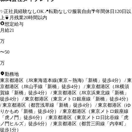
✨
正社員経験なしOK
📍
転勤なし
👕
服装自由
🌴
年間休日120日以
上
🍵
月残業20時間以内
想定給与
月給21
万
〜50
万
勤務地
東京都港区
（
JR東海道本線(東京～熱海)「新橋」徒歩4分
）
/
東
京都港区
（
JR山手線「新橋」徒歩4分
）
/
東京都港区
（
JR横須
賀線「新橋」徒歩4分
）
/
東京都港区
（
JR京浜東北線「新橋」
徒歩4分
）
/
東京都港区
（
東京メトロ銀座線「新橋」徒歩4分
）
/
東京都港区
（
都営浅草線「新橋」徒歩4分
）
/
東京都港区
（
ゆ
りかもめ「新橋」徒歩4分
）
/
東京都港区
（
東京メトロ銀座線
「虎ノ門」徒歩6分
）
/
東京都港区
（
東京メトロ日比谷線「虎
ノ門ヒルズ」徒歩6分
）
/
東京都港区
（
都営三田線「内幸町」
徒歩1分
）