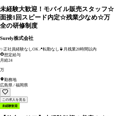
未経験大歓迎！モバイル販売スタッフ☆
面接1回スピード内定☆残業少なめ☆万
全の研修制度
Surely株式会社
✨
正社員経験なしOK
📍
転勤なし
🍵
月残業20時間以内
想定給与
月給24
万
勤務地
広島県
/
福岡県
この求人を見る
未経験歓迎