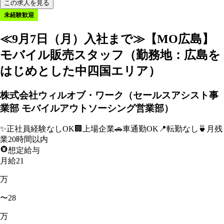
この求人を見る
未経験歓迎
≪9月7日（月）入社まで≫【MO広島】
モバイル販売スタッフ（勤務地：広島を
はじめとした中四国エリア）
株式会社ウィルオブ・ワーク（セールスアシスト事
業部 モバイルアウトソーシング営業部）
✨
正社員経験なしOK
🏢
上場企業
🚗
車通勤OK
📍
転勤なし
🍵
月残
業20時間以内
想定給与
月給21
万
〜28
万