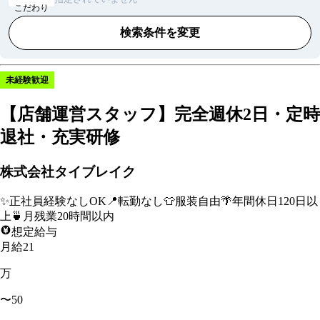
こだわり
検索条件を変更
未経験歓迎
【店舗運営スタッフ】完全週休2日・定時
退社・充実研修
株式会社タイブレイク
✨
正社員経験なしOK
📍
転勤なし
👕
服装自由
🌴
年間休日120日以
上
🍵
月残業20時間以内
想定給与
月給21
万
〜50