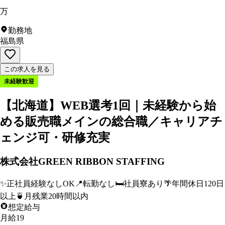
万
勤務地
福島県
この求人を見る
未経験歓迎
【北海道】WEB選考1回｜未経験から始
める販売職メインの総合職／キャリアチ
ェンジ可・研修充実
株式会社GREEN RIBBON STAFFING
✨
正社員経験なしOK
📍
転勤なし
🛏️
社員寮あり
🌴
年間休日120日
以上
🍵
月残業20時間以内
想定給与
月給19