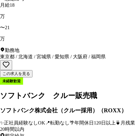
月給18
万
〜21
万
勤務地
東京都
/
北海道
/
宮城県
/
愛知県
/
大阪府
/
福岡県
この求人を見る
未経験歓迎
ソフトバンク クルー販売職
ソフトバンク株式会社（クルー採用）（ROXX）
✨
正社員経験なしOK
📍
転勤なし
🌴
年間休日120日以上
🍵
月残業
20時間以内
想定給与