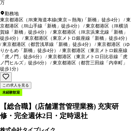
万
勤務地
東京都港区
（
JR東海道本線(東京～熱海)「新橋」徒歩4分
）
/
東
京都港区
（
JR山手線「新橋」徒歩4分
）
/
東京都港区
（
JR横須
賀線「新橋」徒歩4分
）
/
東京都港区
（
JR京浜東北線「新橋」
徒歩4分
）
/
東京都港区
（
東京メトロ銀座線「新橋」徒歩4分
）
/
東京都港区
（
都営浅草線「新橋」徒歩4分
）
/
東京都港区
（
ゆ
りかもめ「新橋」徒歩4分
）
/
東京都港区
（
東京メトロ銀座線
「虎ノ門」徒歩6分
）
/
東京都港区
（
東京メトロ日比谷線「虎
ノ門ヒルズ」徒歩6分
）
/
東京都港区
（
都営三田線「内幸町」
徒歩1分
）
この求人を見る
未経験歓迎
【総合職】(店舗運営管理業務) 充実研
修・完全週休2日・定時退社
株式会社タイブレイク