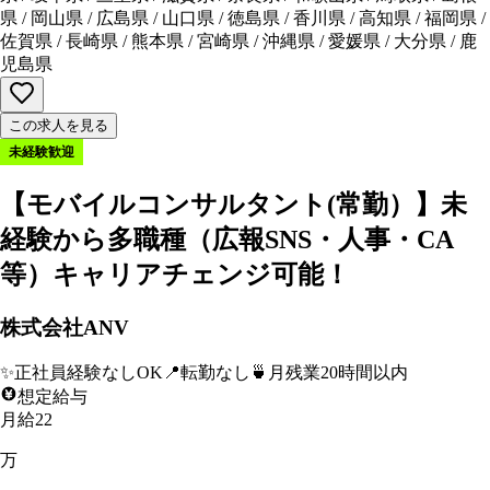
県
/
岡山県
/
広島県
/
山口県
/
徳島県
/
香川県
/
高知県
/
福岡県
/
佐賀県
/
長崎県
/
熊本県
/
宮崎県
/
沖縄県
/
愛媛県
/
大分県
/
鹿
児島県
この求人を見る
未経験歓迎
【モバイルコンサルタント(常勤）】未
経験から多職種（広報SNS・人事・CA
等）キャリアチェンジ可能！
株式会社ANV
✨
正社員経験なしOK
📍
転勤なし
🍵
月残業20時間以内
想定給与
月給22
万