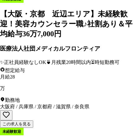
【大阪・京都 近辺エリア】未経験歓
迎！美容カウンセラー職♪社割あり＆平
均給与36万7,000円
医療法人社団メディカルフロンティア
✨
正社員経験なしOK
🍵
月残業20時間以内
⏳
時短勤務可
想定給与
月給28
万
勤務地
大阪府
/
兵庫県
/
京都府
/
滋賀県
/
奈良県
この求人を見る
未経験歓迎