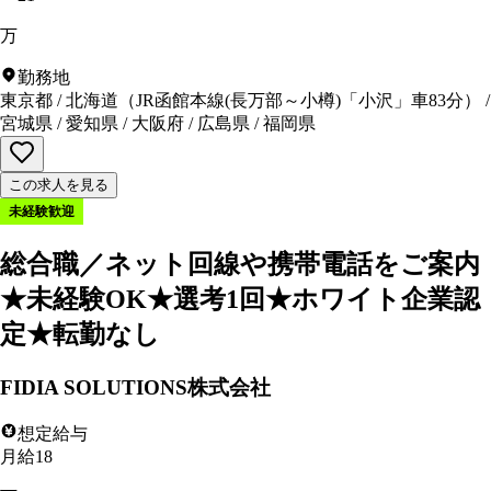
万
勤務地
東京都
/
北海道
（
JR函館本線(長万部～小樽)「小沢」車83分
）
/
宮城県
/
愛知県
/
大阪府
/
広島県
/
福岡県
この求人を見る
未経験歓迎
総合職／ネット回線や携帯電話をご案内
★未経験OK★選考1回★ホワイト企業認
定★転勤なし
FIDIA SOLUTIONS株式会社
想定給与
月給18