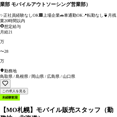
業部 モバイルアウトソーシング営業部）
✨
正社員経験なしOK
🏢
上場企業
🚗
車通勤OK
📍
転勤なし
🍵
月残
業20時間以内
想定給与
月給21
万
〜28
万
勤務地
鳥取県
/
島根県
/
岡山県
/
広島県
/
山口県
この求人を見る
未経験歓迎
【MO札幌】モバイル販売スタッフ（勤