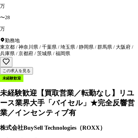
万
〜28
万
勤務地
東京都
/
神奈川県
/
千葉県
/
埼玉県
/
静岡県
/
群馬県
/
大阪府
/
兵庫県
/
京都府
/
茨城県
/
福岡県
この求人を見る
未経験歓迎
未経験歓迎【買取営業／転勤なし】リユ
ース業界大手「バイセル」★完全反響営
業／インセンティブ有
株式会社BuySell Technologies（ROXX）