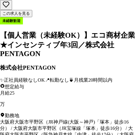
この求人を見る
未経験歓迎
【個人営業（未経験OK）】エコ商材企業
★インセンティブ年3回／株式会社
PENTAGON
株式会社PENTAGON
✨
正社員経験なしOK
📍
転勤なし
🍵
月残業20時間以内
想定給与
月給25
万
勤務地
大阪府大阪市平野区
（
JR神戸線(大阪～神戸)「塚本」徒歩16
分
）
/
大阪府大阪市平野区
（
JR宝塚線「塚本」徒歩16分
）
/
大
阪府大阪市平野区
（
阪急神戸本線「中津」徒歩17分
）
/
大阪府