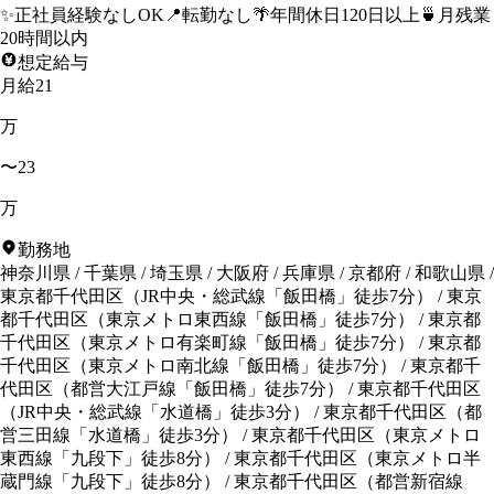
✨
正社員経験なしOK
📍
転勤なし
🌴
年間休日120日以上
🍵
月残業
20時間以内
想定給与
月給21
万
〜23
万
勤務地
神奈川県
/
千葉県
/
埼玉県
/
大阪府
/
兵庫県
/
京都府
/
和歌山県
/
東京都千代田区
（
JR中央・総武線「飯田橋」徒歩7分
）
/
東京
都千代田区
（
東京メトロ東西線「飯田橋」徒歩7分
）
/
東京都
千代田区
（
東京メトロ有楽町線「飯田橋」徒歩7分
）
/
東京都
千代田区
（
東京メトロ南北線「飯田橋」徒歩7分
）
/
東京都千
代田区
（
都営大江戸線「飯田橋」徒歩7分
）
/
東京都千代田区
（
JR中央・総武線「水道橋」徒歩3分
）
/
東京都千代田区
（
都
営三田線「水道橋」徒歩3分
）
/
東京都千代田区
（
東京メトロ
東西線「九段下」徒歩8分
）
/
東京都千代田区
（
東京メトロ半
蔵門線「九段下」徒歩8分
）
/
東京都千代田区
（
都営新宿線