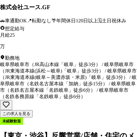
株式会社ユース.GF
🚗
車通勤OK
📍
転勤なし
🌴
年間休日120日以上
🗓️
土日祝休み
想定給与
月給25
万
勤務地
岐阜県岐阜市
（
JR高山本線「岐阜」徒歩3分
）
/
岐阜県岐阜市
（
JR東海道本線(浜松～岐阜)「岐阜」徒歩3分
）
/
岐阜県岐阜市
（
JR東海道本線(岐阜～美濃赤坂・米原)「岐阜」徒歩3分
）
/
岐
阜県岐阜市
（
名鉄名古屋本線「加納」徒歩15分
）
/
岐阜県岐阜
市
（
名鉄名古屋本線「名鉄岐阜」徒歩6分
）
/
岐阜県岐阜市
（
名鉄各務原線「名鉄岐阜」徒歩6分
）
この求人を見る
未経験歓迎
【東京・渋谷】反響営業/店舗・住宅のメ