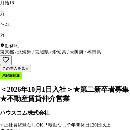
月給18
万
〜21
万
勤務地
東京都
/
北海道
/
宮城県
/
愛知県
/
大阪府
/
福岡県
この求人を見る
未経験歓迎
＜2026年10月1日入社＞★第二新卒者募集
★不動産賃貸仲介営業
ハウスコム株式会社
✨
正社員経験なしOK
📍
転勤なし
🌴
年間休日120日以上