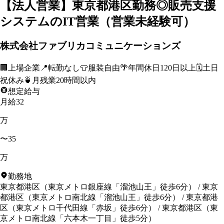
【法人営業】東京都港区勤務◎販売支援
システムのIT営業（営業未経験可）
株式会社ファブリカコミュニケーションズ
🏢
上場企業
📍
転勤なし
👕
服装自由
🌴
年間休日120日以上
🗓️
土日
祝休み
🍵
月残業20時間以内
想定給与
月給32
万
〜35
万
勤務地
東京都港区
（
東京メトロ銀座線「溜池山王」徒歩6分
）
/
東京
都港区
（
東京メトロ南北線「溜池山王」徒歩6分
）
/
東京都港
区
（
東京メトロ千代田線「赤坂」徒歩6分
）
/
東京都港区
（
東
京メトロ南北線「六本木一丁目」徒歩5分
）