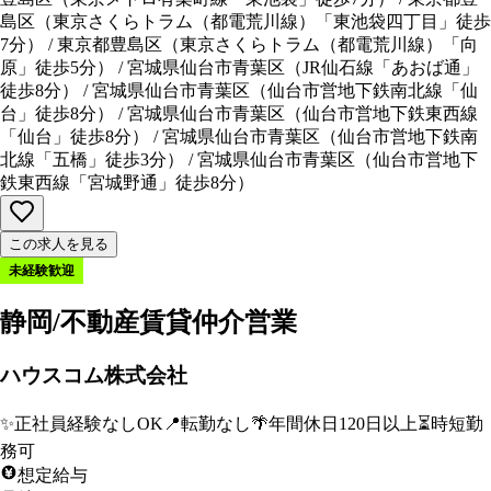
島区
（
東京さくらトラム（都電荒川線）「東池袋四丁目」徒歩
7分
）
/
東京都豊島区
（
東京さくらトラム（都電荒川線）「向
原」徒歩5分
）
/
宮城県仙台市青葉区
（
JR仙石線「あおば通」
徒歩8分
）
/
宮城県仙台市青葉区
（
仙台市営地下鉄南北線「仙
台」徒歩8分
）
/
宮城県仙台市青葉区
（
仙台市営地下鉄東西線
「仙台」徒歩8分
）
/
宮城県仙台市青葉区
（
仙台市営地下鉄南
北線「五橋」徒歩3分
）
/
宮城県仙台市青葉区
（
仙台市営地下
鉄東西線「宮城野通」徒歩8分
）
この求人を見る
未経験歓迎
静岡/不動産賃貸仲介営業
ハウスコム株式会社
✨
正社員経験なしOK
📍
転勤なし
🌴
年間休日120日以上
⏳
時短勤
務可
想定給与