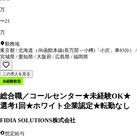
万
〜21
万
勤務地
東京都
/
北海道
（
JR函館本線(長万部～小樽)「小沢」車83分
）
/
宮城県
/
愛知県
/
大阪府
/
広島県
/
福岡県
この求人を見る
未経験歓迎
総合職／コールセンター★未経験OK★
選考1回★ホワイト企業認定★転勤なし
FIDIA SOLUTIONS株式会社
想定給与