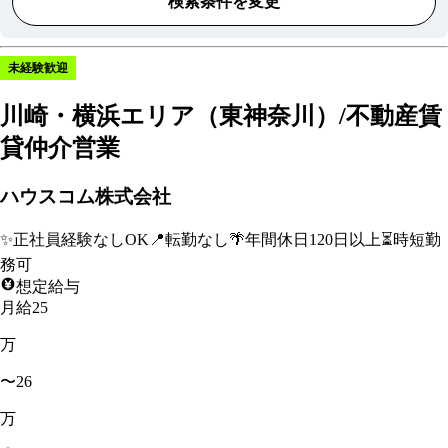
検索条件を変更
未経験歓迎
川崎・横浜エリア（東神奈川）/不動産賃
貸仲介営業
ハウスコム株式会社
✨
正社員経験なしOK
📍
転勤なし
🌴
年間休日120日以上
⏳
時短勤
務可
想定給与
月給25
万
〜26
万