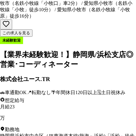
牧市
（
名鉄小牧線「小牧口」車2分
）
/
愛知県小牧市
（
名鉄小
牧線「小牧」徒歩10分
）
/
愛知県小牧市
（
名鉄小牧線「小牧
原」徒歩16分
）
この求人を見る
未経験歓迎
【業界未経験歓迎！】静岡県/浜松支店◎
営業･コーディネーター
株式会社ユース.TR
🚗
車通勤OK
📍
転勤なし
🌴
年間休日120日以上
🗓️
土日祝休み
想定給与
月給23
万
勤務地
静岡県浜松市中央区
（
JR東海道本線(熱海～浜松)「浜松」徒歩