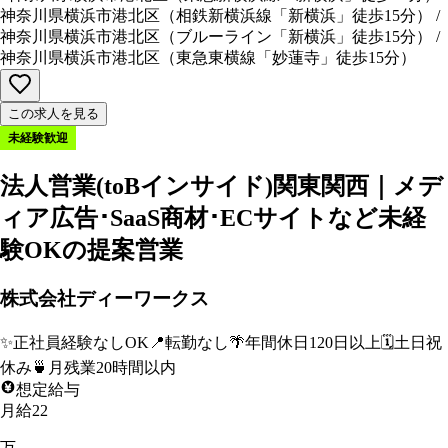
神奈川県横浜市港北区
（
相鉄新横浜線「新横浜」徒歩15分
）
/
神奈川県横浜市港北区
（
ブルーライン「新横浜」徒歩15分
）
/
神奈川県横浜市港北区
（
東急東横線「妙蓮寺」徒歩15分
）
この求人を見る
未経験歓迎
法人営業(toBインサイド)関東関西｜メデ
ィア広告･SaaS商材･ECサイトなど未経
験OKの提案営業
株式会社ディーワークス
✨
正社員経験なしOK
📍
転勤なし
🌴
年間休日120日以上
🗓️
土日祝
休み
🍵
月残業20時間以内
想定給与
月給22
万