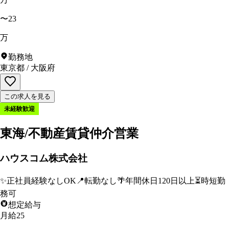
〜23
万
勤務地
東京都
/
大阪府
この求人を見る
未経験歓迎
東海/不動産賃貸仲介営業
ハウスコム株式会社
✨
正社員経験なしOK
📍
転勤なし
🌴
年間休日120日以上
⏳
時短勤
務可
想定給与
月給25