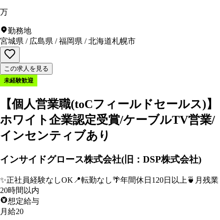
万
勤務地
宮城県
/
広島県
/
福岡県
/
北海道札幌市
この求人を見る
未経験歓迎
【個人営業職(toCフィールドセールス)】
ホワイト企業認定受賞/ケーブルTV営業/
インセンティブあり
インサイドグロース株式会社(旧：DSP株式会社)
✨
正社員経験なしOK
📍
転勤なし
🌴
年間休日120日以上
🍵
月残業
20時間以内
想定給与
月給20