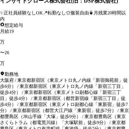
インサイドグロース株式会社(旧：DSP株式会社)
✨
正社員経験なしOK
📍
転勤なし
👕
服装自由
🍵
月残業20時間以
内
想定給与
月給19
万
〜26
万
勤務地
大阪府
/
東京都新宿区
（
東京メトロ丸ノ内線「新宿御苑前」徒
歩6分
）
/
東京都新宿区
（
東京メトロ丸ノ内線「新宿三丁目」
徒歩4分
）
/
東京都新宿区
（
東京メトロ副都心線「新宿三丁
目」徒歩4分
）
/
東京都新宿区
（
都営新宿線「新宿三丁目」徒
歩4分
）
/
東京都新宿区
（
東京メトロ副都心線「東新宿」徒歩7
分
）
/
東京都新宿区
（
都営大江戸線「東新宿」徒歩7分
）
/
東京
都豊島区
（
JR山手線「大塚」徒歩9分
）
/
東京都豊島区
（
東京
さくらトラム（都電荒川線）「大塚駅前」徒歩9分
）
/
東京都
豊島区
（
東京メトロ有楽町線「東池袋」徒歩7分
）
/
東京都豊