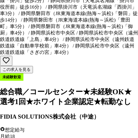
線「掛川」徒歩2分
）
/
静岡県掛川市
（
天竜浜名湖線「掛川市
役所前」徒歩16分
）
/
静岡県掛川市
（
天竜浜名湖線「西掛川」
車3分
）
/
静岡県磐田市
（
JR東海道本線(熱海～浜松)「磐田」徒
歩14分
）
/
静岡県磐田市
（
JR東海道本線(熱海～浜松)「豊田
町」車5分
）
/
静岡県磐田市
（
JR東海道本線(熱海～浜松)「御
厨」車4分
）
/
静岡県浜松市中央区
/
静岡県浜松市中央区
（
遠州
鉄道鉄道線「上島」車4分
）
/
静岡県浜松市中央区
（
遠州鉄道
鉄道線「自動車学校前」車4分
）
/
静岡県浜松市中央区
（
遠州
鉄道鉄道線「さぎの宮」車4分
）
この求人を見る
未経験歓迎
総合職／コールセンター★未経験OK★
選考1回★ホワイト企業認定★転勤なし
FIDIA SOLUTIONS株式会社（中途）
想定給与
月給18