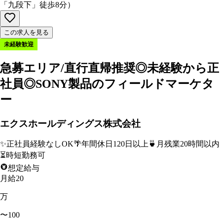
「九段下」徒歩8分
）
この求人を見る
未経験歓迎
急募エリア/直行直帰推奨◎未経験から正
社員◎SONY製品のフィールドマーケタ
ー
エクスホールディングス株式会社
✨
正社員経験なしOK
🌴
年間休日120日以上
🍵
月残業20時間以内
⏳
時短勤務可
想定給与
月給20
万
〜100