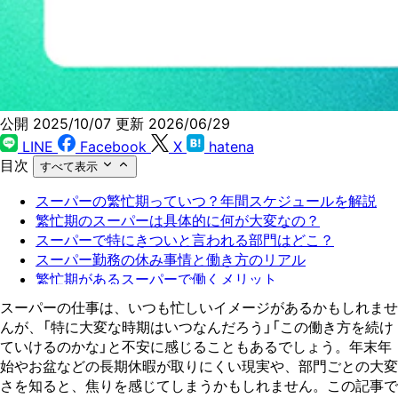
公開 2025/10/07
更新 2026/06/29
LINE
Facebook
X
hatena
目次
すべて表示
スーパーの繁忙期っていつ？年間スケジュールを解説
繁忙期のスーパーは具体的に何が大変なの？
スーパーで特にきついと言われる部門はどこ？
スーパー勤務の休み事情と働き方のリアル
繁忙期があるスーパーで働くメリット
繁忙期があるスーパーで働くデメリット
スーパーの仕事は、いつも忙しいイメージがあるかもしれませ
スーパーの仕事に向いている人の特徴
んが、「特に大変な時期はいつなんだろう」「この働き方を続け
スーパーの働き方が合わないと感じたら
ていけるのかな」と不安に感じることもあるでしょう。年末年
始やお盆などの長期休暇が取りにくい現実や、部門ごとの大変
さを知ると、焦りを感じてしまうかもしれません。この記事で