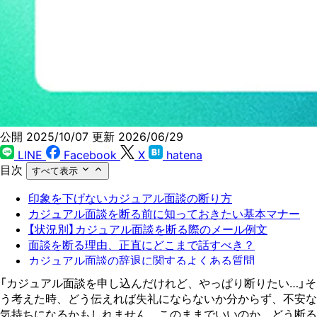
公開 2025/10/07
更新 2026/06/29
LINE
Facebook
X
hatena
目次
すべて表示
印象を下げないカジュアル面談の断り方
カジュアル面談を断る前に知っておきたい基本マナー
【状況別】カジュアル面談を断る際のメール例文
面談を断る理由、正直にどこまで話すべき？
カジュアル面談の辞退に関するよくある質問
次の転職活動を成功させるためのアクション
「カジュアル面談を申し込んだけれど、やっぱり断りたい…」そ
う考えた時、どう伝えれば失礼にならないか分からず、不安な
気持ちになるかもしれません。このままでいいのか、どう断る