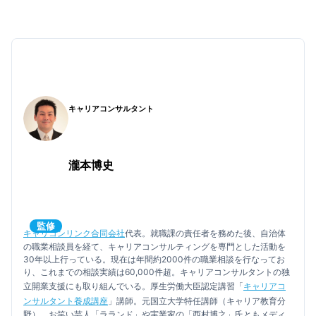
これは避けたい！就職活動のNG行動
一人で悩まず相談しよう
キャリアコンサルタント
瀧本博史
監修
キャリコンリンク合同会社
代表。就職課の責任者を務めた後、自治体
の職業相談員を経て、キャリアコンサルティングを専門とした活動を
30年以上行っている。現在は年間約2000件の職業相談を行なってお
り、これまでの相談実績は60,000件超。キャリアコンサルタントの独
立開業支援にも取り組んでいる。厚生労働大臣認定講習「
キャリアコ
ンサルタント養成講座
」講師。元国立大学特任講師（キャリア教育分
野）。お笑い芸人「ラランド」や実業家の「西村博之」氏ともメディ