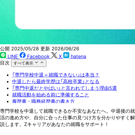
公開 2025/05/28
更新 2026/06/26
LINE
Facebook
X
hatena
目次
すべて表示
「専門学校中退＝就職できない」は本当？
中退したら最終学歴は「高校卒業」となる
「専門中退だとやばい」と言われてしまう理由5選
就職活動を始める前に準備すること
履歴書・職務経歴書の書き方
面接での注意点
専門学校を中退して就職できるか不安なあなたへ。中退後の就
中退理由の上手な伝え方
活の進め方や、自分に合った仕事の見つけ方を分かりやすく解
求人の見つけ方
説します。Zキャリアがあなたの就職をサポート！
専門学校中退からの就職！おすすめの仕事10選
中退後もキャリアアップできる？