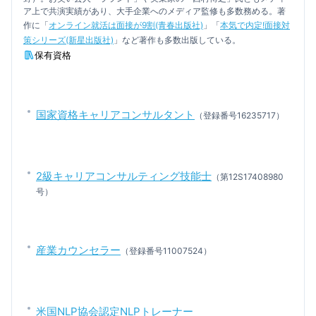
ア上で共演実績があり、大手企業へのメディア監修も多数務める。著
作に「
オンライン就活は面接が9割(青春出版社)
」「
本気で内定!面接対
策シリーズ(新星出版社)
」など著作も多数出版している。
保有資格
国家資格キャリアコンサルタント
（登録番号16235717）
2級キャリアコンサルティング技能士
（第12S17408980
号）
産業カウンセラー
（登録番号11007524）
米国NLP協会認定NLPトレーナー