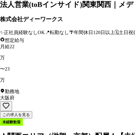
法人営業(toBインサイド)関東関西｜メデ
株式会社ディーワークス
✨
正社員経験なしOK
📍
転勤なし
🌴
年間休日120日以上
🗓️
土日祝
想定給与
月給22
万
〜23
万
勤務地
大阪府
この求人を見る
未経験歓迎