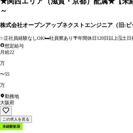
★関西エリア（滋賀・京都）配属★【未
～
株式会社オープンアップネクストエンジニア（旧:ビ
✨
正社員経験なしOK
🛏️
社員寮あり
🌴
年間休日120日以上
🗓️
土日
想定給与
月給22
万
〜55
万
勤務地
大阪府
この求人を見る
未経験歓迎