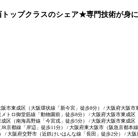
西トップクラスのシェア★専門技術が身
大阪市東成区
（
大阪環状線「新今宮」徒歩8分
）
/
大阪府大阪市
阪メトロ御堂筋線「動物園前」徒歩8分
）
/
大阪府大阪市東成区
東成区
（
南海高野線「今宮戎」徒歩5分
）
/
大阪府大阪市東成区
（
JR京都線「岸辺」徒歩11分
）
/
大阪府東大阪市
（
阪急京都本線
）
/
大阪府交野市
（
近鉄けいはんな線「長田」徒歩2分
）
/
大阪