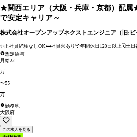
★関西エリア（大阪・兵庫・京都）配属
で安定キャリア～
株式会社オープンアップネクストエンジニア（旧:ビ
✨
正社員経験なしOK
🛏️
社員寮あり
🌴
年間休日120日以上
🗓️
土日
想定給与
月給22
万
〜55
万
勤務地
大阪府
この求人を見る
未経験歓迎