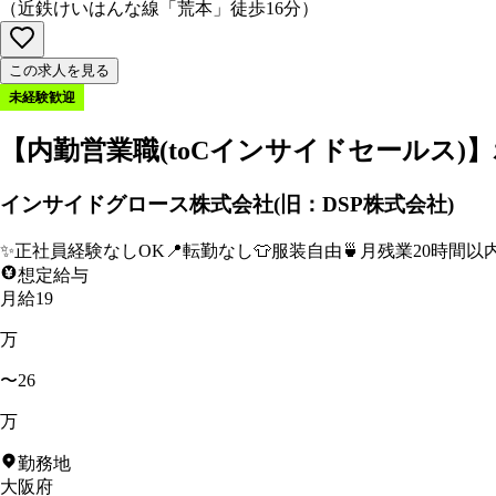
（
近鉄けいはんな線「荒本」徒歩16分
）
この求人を見る
未経験歓迎
【内勤営業職(toCインサイドセールス)
インサイドグロース株式会社(旧：DSP株式会社)
✨
正社員経験なしOK
📍
転勤なし
👕
服装自由
🍵
月残業20時間以
想定給与
月給19
万
〜26
万
勤務地
大阪府