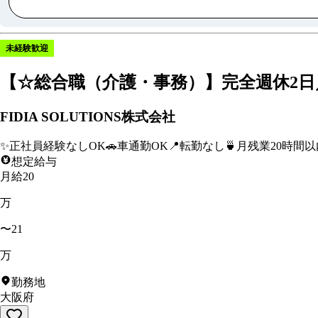
未経験歓迎
【☆総合職（介護・事務）】完全週休2日
FIDIA SOLUTIONS株式会社
✨
正社員経験なしOK
🚗
車通勤OK
📍
転勤なし
🍵
月残業20時間以
想定給与
月給20
万
〜21
万
勤務地
大阪府