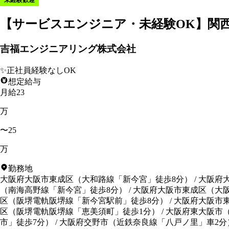
【サービスエンジニア・未経験OK】関
吉福エンジニアリング株式会社
✨
正社員経験なしOK
想定給与
月給23
万
〜25
万
勤務地
大阪府大阪市東成区
（
大和路線「新今宮」徒歩8分
）
/
大阪府
（
南海高野線「新今宮」徒歩8分
）
/
大阪府大阪市東成区
（
大
区
（
阪堺電軌阪堺線「新今宮駅前」徒歩8分
）
/
大阪府大阪市
区
（
阪堺電軌阪堺線「恵美須町」徒歩1分
）
/
大阪府東大阪市
市」徒歩7分
）
/
大阪府交野市
（
近鉄奈良線「八戸ノ里」車2分