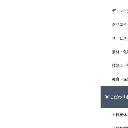
ディレク
クリエイ
サービス 
素材・化
技能工・
教育・保
こだわり
土日祝休