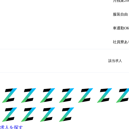
月残業2
服装自由
車通勤O
社員寮あ
該当求人
求人を探す