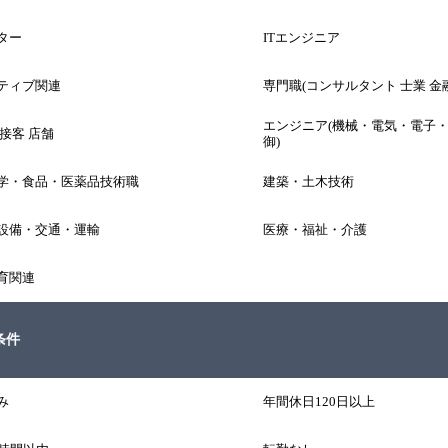
ター
ITエンジニア
ティブ関連
専門職(コンサルタント 士業 金融
エンジニア(機械・電気・電子
接客 店舗
御)
学・食品・医薬品技術職
建築・土木技術
設備・交通・運輸
医療・福祉・介護
育関連
条件
み
年間休日120日以上