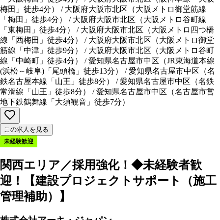
梅田」徒歩4分
）
/
大阪府大阪市北区
（
大阪メトロ御堂筋線
「梅田」徒歩4分
）
/
大阪府大阪市北区
（
大阪メトロ谷町線
「東梅田」徒歩4分
）
/
大阪府大阪市北区
（
大阪メトロ四つ橋
線「西梅田」徒歩4分
）
/
大阪府大阪市北区
（
大阪メトロ御堂
筋線「中津」徒歩9分
）
/
大阪府大阪市北区
（
大阪メトロ谷町
線「中崎町」徒歩4分
）
/
愛知県名古屋市中区
（
JR東海道本線
(浜松～岐阜)「尾頭橋」徒歩13分
）
/
愛知県名古屋市中区
（
名
鉄名古屋本線「山王」徒歩8分
）
/
愛知県名古屋市中区
（
名鉄
常滑線「山王」徒歩8分
）
/
愛知県名古屋市中区
（
名古屋市営
地下鉄鶴舞線「大須観音」徒歩7分
）
この求人を見る
未経験歓迎
関西エリア／採用強化！◆未経験者歓
迎！【建設プロジェクトサポート（施工
管理補助）】