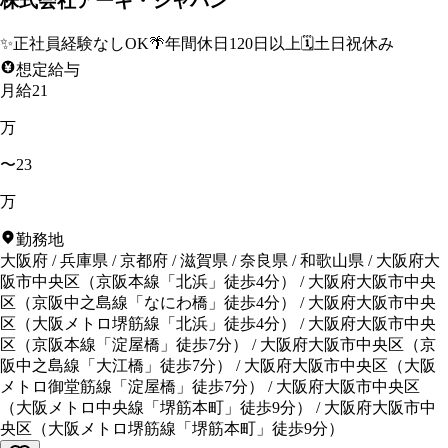
株式会社アーキ・ジャパン
✨
正社員経験なしOK
🌴
年間休日120日以上
🗓️
土日祝休み
想定給与
月給21
万
〜23
万
勤務地
大阪府
/
兵庫県
/
京都府
/
滋賀県
/
奈良県
/
和歌山県
/
大阪府大
阪市中央区
（
京阪本線「北浜」徒歩4分
）
/
大阪府大阪市中央
区
（
京阪中之島線「なにわ橋」徒歩4分
）
/
大阪府大阪市中央
区
（
大阪メトロ堺筋線「北浜」徒歩4分
）
/
大阪府大阪市中央
区
（
京阪本線「淀屋橋」徒歩7分
）
/
大阪府大阪市中央区
（
京
阪中之島線「大江橋」徒歩7分
）
/
大阪府大阪市中央区
（
大阪
メトロ御堂筋線「淀屋橋」徒歩7分
）
/
大阪府大阪市中央区
（
大阪メトロ中央線「堺筋本町」徒歩9分
）
/
大阪府大阪市中
央区
（
大阪メトロ堺筋線「堺筋本町」徒歩9分
）