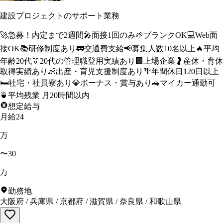
建設プロジェクトのサポート業務
🚀
急募！内定まで2週間
🎤
面接1回のみ
🌱
ブランクOK
💻
Web面
接OK
📚
研修制度あり
🚃
交通費支給
📢
募集人数10名以上
🔥
平均
年齢20代
👔
20代の管理職登用実績あり
🏢
上場企業
🤰
産休・育休
取得実績あり
👶
出産・育児支援制度あり
🌴
年間休日120日以上
🛏️
社宅・社員寮あり
💎
ボーナス・賞与あり
🚗
マイカー通勤可
🍵
平均残業 月20時間以内
想定給与
月給24
万
〜30
万
勤務地
大阪府
/
兵庫県
/
京都府
/
滋賀県
/
奈良県
/
和歌山県