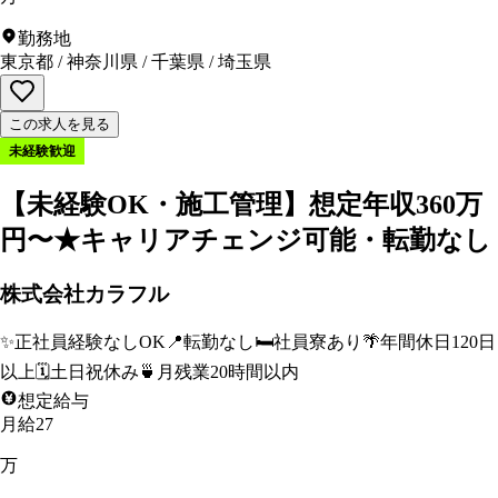
勤務地
東京都
/
神奈川県
/
千葉県
/
埼玉県
この求人を見る
未経験歓迎
【未経験OK・施工管理】想定年収360万
円〜★キャリアチェンジ可能・転勤なし
株式会社カラフル
✨
正社員経験なしOK
📍
転勤なし
🛏️
社員寮あり
🌴
年間休日120日
以上
🗓️
土日祝休み
🍵
月残業20時間以内
想定給与
月給27
万