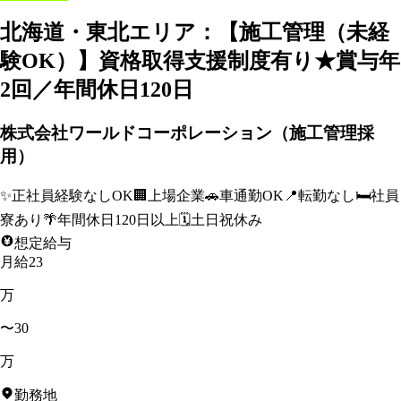
北海道・東北エリア：【施工管理（未経
験OK）】資格取得支援制度有り★賞与年
2回／年間休日120日
株式会社ワールドコーポレーション（施工管理採
用）
✨
正社員経験なしOK
🏢
上場企業
🚗
車通勤OK
📍
転勤なし
🛏️
社員
寮あり
🌴
年間休日120日以上
🗓️
土日祝休み
想定給与
月給23
万
〜30
万
勤務地