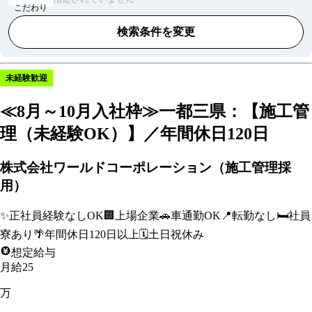
こだわり
検索条件を変更
未経験歓迎
≪8月～10月入社枠≫一都三県：【施工管
理（未経験OK）】／年間休日120日
株式会社ワールドコーポレーション（施工管理採
用）
✨
正社員経験なしOK
🏢
上場企業
🚗
車通勤OK
📍
転勤なし
🛏️
社員
寮あり
🌴
年間休日120日以上
🗓️
土日祝休み
想定給与
月給25
万