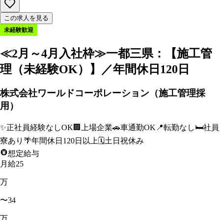
この求人を見る
未経験歓迎
≪2月～4月入社枠≫一都三県：【施工管
理（未経験OK）】／年間休日120日
株式会社ワールドコーポレーション（施工管理採
用）
✨
正社員経験なしOK
🏢
上場企業
🚗
車通勤OK
📍
転勤なし
🛏️
社員
寮あり
🌴
年間休日120日以上
🗓️
土日祝休み
想定給与
月給25
万
〜34
万