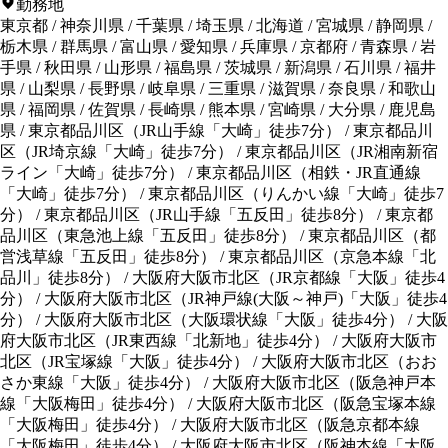
勤務地
東京都
/
神奈川県
/
千葉県
/
埼玉県
/
北海道
/
宮城県
/
静岡県
/
栃木県
/
群馬県
/
富山県
/
愛知県
/
兵庫県
/
京都府
/
青森県
/
岩
手県
/
秋田県
/
山形県
/
福島県
/
茨城県
/
新潟県
/
石川県
/
福井
県
/
山梨県
/
長野県
/
岐阜県
/
三重県
/
滋賀県
/
奈良県
/
和歌山
県
/
福岡県
/
佐賀県
/
長崎県
/
熊本県
/
宮崎県
/
大分県
/
鹿児島
県
/
東京都品川区
（
JR山手線「大崎」徒歩7分
）
/
東京都品川
区
（
JR埼京線「大崎」徒歩7分
）
/
東京都品川区
（
JR湘南新宿
ライン「大崎」徒歩7分
）
/
東京都品川区
（
相鉄・JR直通線
「大崎」徒歩7分
）
/
東京都品川区
（
りんかい線「大崎」徒歩7
分
）
/
東京都品川区
（
JR山手線「五反田」徒歩8分
）
/
東京都
品川区
（
東急池上線「五反田」徒歩8分
）
/
東京都品川区
（
都
営浅草線「五反田」徒歩8分
）
/
東京都品川区
（
京急本線「北
品川」徒歩8分
）
/
大阪府大阪市北区
（
JR京都線「大阪」徒歩4
分
）
/
大阪府大阪市北区
（
JR神戸線(大阪～神戸)「大阪」徒歩4
分
）
/
大阪府大阪市北区
（
大阪環状線「大阪」徒歩4分
）
/
大阪
府大阪市北区
（
JR東西線「北新地」徒歩4分
）
/
大阪府大阪市
北区
（
JR宝塚線「大阪」徒歩4分
）
/
大阪府大阪市北区
（
おお
さか東線「大阪」徒歩4分
）
/
大阪府大阪市北区
（
阪急神戸本
線「大阪梅田」徒歩4分
）
/
大阪府大阪市北区
（
阪急宝塚本線
「大阪梅田」徒歩4分
）
/
大阪府大阪市北区
（
阪急京都本線
「大阪梅田」徒歩4分
）
/
大阪府大阪市北区
（
阪神本線「大阪