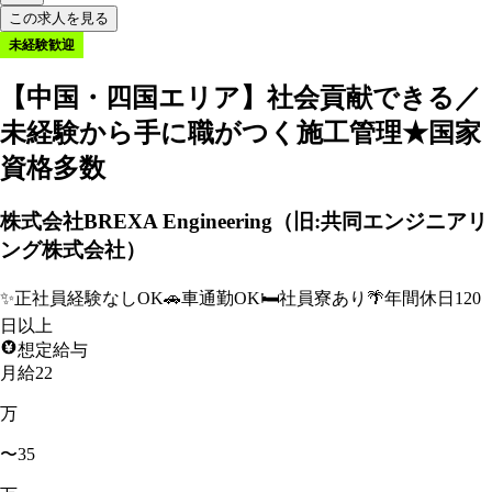
この求人を見る
未経験歓迎
【中国・四国エリア】社会貢献できる／
未経験から手に職がつく施工管理★国家
資格多数
株式会社BREXA Engineering（旧:共同エンジニアリ
ング株式会社）
✨
正社員経験なしOK
🚗
車通勤OK
🛏️
社員寮あり
🌴
年間休日120
日以上
想定給与
月給22
万
〜35