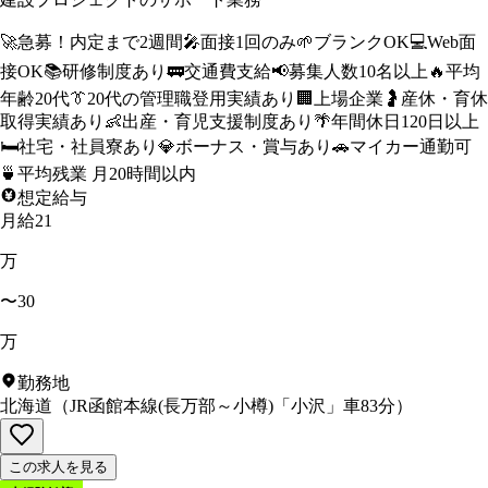
🚀
急募！内定まで2週間
🎤
面接1回のみ
🌱
ブランクOK
💻
Web面
接OK
📚
研修制度あり
🚃
交通費支給
📢
募集人数10名以上
🔥
平均
年齢20代
👔
20代の管理職登用実績あり
🏢
上場企業
🤰
産休・育休
取得実績あり
👶
出産・育児支援制度あり
🌴
年間休日120日以上
🛏️
社宅・社員寮あり
💎
ボーナス・賞与あり
🚗
マイカー通勤可
🍵
平均残業 月20時間以内
想定給与
月給21
万
〜30
万
勤務地
北海道
（
JR函館本線(長万部～小樽)「小沢」車83分
）
この求人を見る