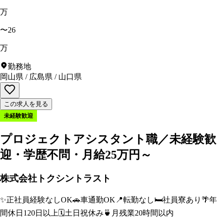
万
〜26
万
勤務地
岡山県
/
広島県
/
山口県
この求人を見る
未経験歓迎
プロジェクトアシスタント職／未経験歓
迎・学歴不問・月給25万円～
株式会社トクシントラスト
✨
正社員経験なしOK
🚗
車通勤OK
📍
転勤なし
🛏️
社員寮あり
🌴
年
間休日120日以上
🗓️
土日祝休み
🍵
月残業20時間以内