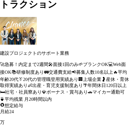
トラクション
建設プロジェクトのサポート業務
🚀
急募！内定まで2週間
🎤
面接1回のみ
🌱
ブランクOK
💻
Web面
接OK
📚
研修制度あり
🚃
交通費支給
📢
募集人数10名以上
🔥
平均
年齢20代
👔
20代の管理職登用実績あり
🏢
上場企業
🤰
産休・育休
取得実績あり
👶
出産・育児支援制度あり
🌴
年間休日120日以上
🛏️
社宅・社員寮あり
💎
ボーナス・賞与あり
🚗
マイカー通勤可
🍵
平均残業 月20時間以内
想定給与
月給24
万