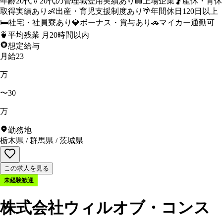
年齢20代
👔
20代の管理職登用実績あり
🏢
上場企業
🤰
産休・育休
取得実績あり
👶
出産・育児支援制度あり
🌴
年間休日120日以上
🛏️
社宅・社員寮あり
💎
ボーナス・賞与あり
🚗
マイカー通勤可
🍵
平均残業 月20時間以内
想定給与
月給23
万
〜30
万
勤務地
栃木県
/
群馬県
/
茨城県
この求人を見る
未経験歓迎
株式会社ウィルオブ・コンス