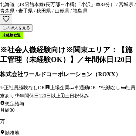
北海道
（
JR函館本線(長万部～小樽)「小沢」車83分
）
/
宮城県
/
青森県
/
岩手県
/
秋田県
/
山形県
/
福島県
この求人を見る
未経験歓迎
※社会人微経験向け※関東エリア：【施
工管理（未経験OK）】／年間休日120日
株式会社ワールドコーポレーション（ROXX）
✨
正社員経験なしOK
🏢
上場企業
🚗
車通勤OK
📍
転勤なし
🛏️
社員
寮あり
🌴
年間休日120日以上
🗓️
土日祝休み
想定給与
月給30
万
勤務地