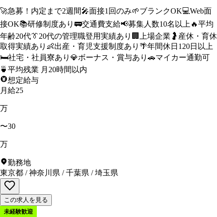
🚀
急募！内定まで2週間
🎤
面接1回のみ
🌱
ブランクOK
💻
Web面
接OK
📚
研修制度あり
🚃
交通費支給
📢
募集人数10名以上
🔥
平均
年齢20代
👔
20代の管理職登用実績あり
🏢
上場企業
🤰
産休・育休
取得実績あり
👶
出産・育児支援制度あり
🌴
年間休日120日以上
🛏️
社宅・社員寮あり
💎
ボーナス・賞与あり
🚗
マイカー通勤可
🍵
平均残業 月20時間以内
想定給与
月給25
万
〜30
万
勤務地
東京都
/
神奈川県
/
千葉県
/
埼玉県
この求人を見る
未経験歓迎