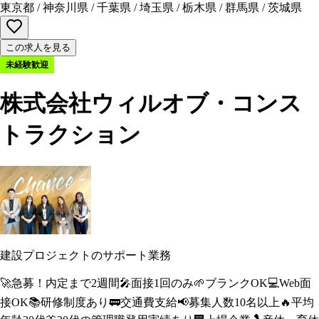
東京都
/
神奈川県
/
千葉県
/
埼玉県
/
栃木県
/
群馬県
/
茨城県
この求人を見る
未経験歓迎
株式会社ウィルオブ・コンス
トラクション
建設プロジェクトのサポート業務
🚀
急募！内定まで2週間
🎤
面接1回のみ
🌱
ブランクOK
💻
Web面
接OK
📚
研修制度あり
🚃
交通費支給
📢
募集人数10名以上
🔥
平均