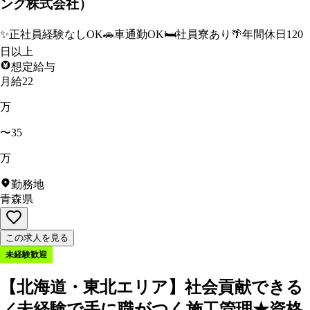
ング株式会社）
✨
正社員経験なしOK
🚗
車通勤OK
🛏️
社員寮あり
🌴
年間休日120
日以上
想定給与
月給22
万
〜35
万
勤務地
青森県
この求人を見る
未経験歓迎
【北海道・東北エリア】社会貢献できる
／未経験で手に職がつく施工管理★資格