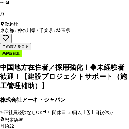
〜34
万
勤務地
東京都
/
神奈川県
/
千葉県
/
埼玉県
この求人を見る
未経験歓迎
中国地方在住者／採用強化！◆未経験者
歓迎！【建設プロジェクトサポート（施
工管理補助）】
株式会社アーキ・ジャパン
✨
正社員経験なしOK
🌴
年間休日120日以上
🗓️
土日祝休み
想定給与
月給22