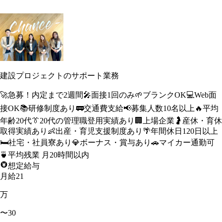
建設プロジェクトのサポート業務
🚀
急募！内定まで2週間
🎤
面接1回のみ
🌱
ブランクOK
💻
Web面
接OK
📚
研修制度あり
🚃
交通費支給
📢
募集人数10名以上
🔥
平均
年齢20代
👔
20代の管理職登用実績あり
🏢
上場企業
🤰
産休・育休
取得実績あり
👶
出産・育児支援制度あり
🌴
年間休日120日以上
🛏️
社宅・社員寮あり
💎
ボーナス・賞与あり
🚗
マイカー通勤可
🍵
平均残業 月20時間以内
想定給与
月給21
万
〜30