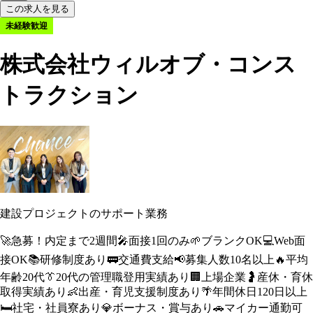
この求人を見る
未経験歓迎
株式会社ウィルオブ・コンス
トラクション
建設プロジェクトのサポート業務
🚀
急募！内定まで2週間
🎤
面接1回のみ
🌱
ブランクOK
💻
Web面
接OK
📚
研修制度あり
🚃
交通費支給
📢
募集人数10名以上
🔥
平均
年齢20代
👔
20代の管理職登用実績あり
🏢
上場企業
🤰
産休・育休
取得実績あり
👶
出産・育児支援制度あり
🌴
年間休日120日以上
🛏️
社宅・社員寮あり
💎
ボーナス・賞与あり
🚗
マイカー通勤可