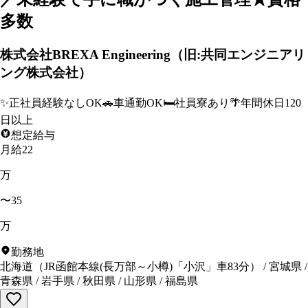
多数
株式会社BREXA Engineering（旧:共同エンジニアリ
ング株式会社）
✨
正社員経験なしOK
🚗
車通勤OK
🛏️
社員寮あり
🌴
年間休日120
日以上
想定給与
月給22
万
〜35
万
勤務地
北海道
（
JR函館本線(長万部～小樽)「小沢」車83分
）
/
宮城県
/
青森県
/
岩手県
/
秋田県
/
山形県
/
福島県