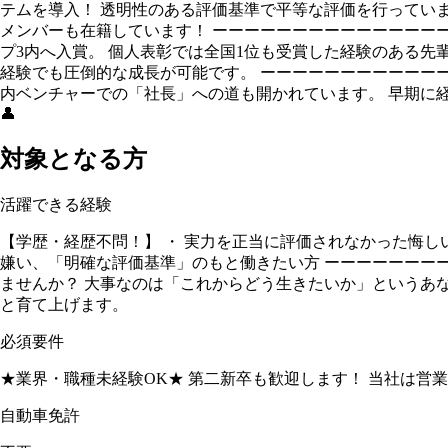
テムを導入！ 透明性のある評価基準で平等な評価を行っています
メンバーも在籍しています！ ーーーーーーーーーーーーーーー
プ3内へ入賞。 個人表彰では全国1位も受賞した経験のある
経験でも圧倒的な成長が可能です。 ーーーーーーーーーーーー
内ベンチャーでの「社長」への道も開かれています。 早期に
👤
対象となる方
活躍できる経験
【学歴・経歴不問！】 ・ 実力を正当に評価されなかった悔し
嫌い、「明確な評価基準」のもと働きたい方 ーーーーーーーー
ませんか？ 大事なのは「これからどう生きたいか」というあ
と育て上げます。
必須要件
★業界・職種未経験OK★ 第二新卒も歓迎します！ 当社は営
自動車免許