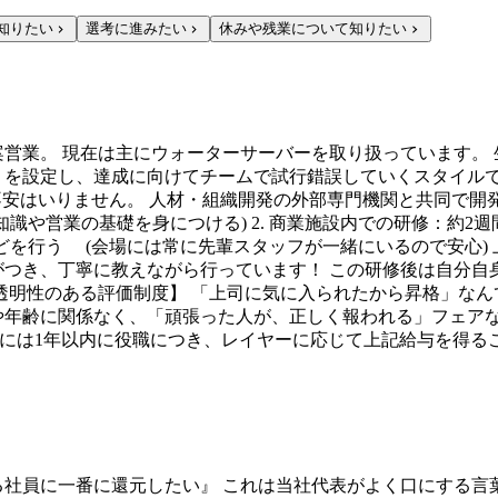
知りたい
選考に進みたい
休みや残業について知りたい
案営業。 現在は主にウォーターサーバーを取り扱っています。
」を設定し、達成に向けてチームで試行錯誤していくスタイルで
いりません。 人材・組織開発の外部専門機関と共同で開発し投資を重ね
材の知識や営業の基礎を身につける) 2. 商業施設内での研修：
などを行う (会場には常に先輩スタッフが一緒にいるので安心)
がつき、丁寧に教えながら行っています！ この研修後は自分自
透明性のある評価制度】 「上司に気に入られたから昇格」なん
年齢に関係なく、「頑張った人が、正しく報われる」フェアな環境
けた際には1年以内に役職につき、レイヤーに応じて上記給与を得
る社員に一番に還元したい』 これは当社代表がよく口にする言