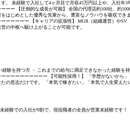
。 未経験で入社して4ヶ月目で月収45万円以上や、入社年3年
ーーー 【圧倒的な成長が可能】 全国の代理店約100社、約1
先輩をはじめとした優秀な先輩から、豊富なノウハウを吸収でき
ーーーーーー 【キャリアの拡張性】 MGR（組織運営）やS
経営の中枢へ駆け上がることが可能です。
い経験を持つ方 ・ これまでの給与に満足できなかった経験を持
ーーーーーーーーーー 【可能性採用！】 「学歴がないから」
なたの意志だけです。 「本気で稼ぎたい」「本気で人生変えた
業未経験での入社が9割で、現役職者の全員が営業未経験です！