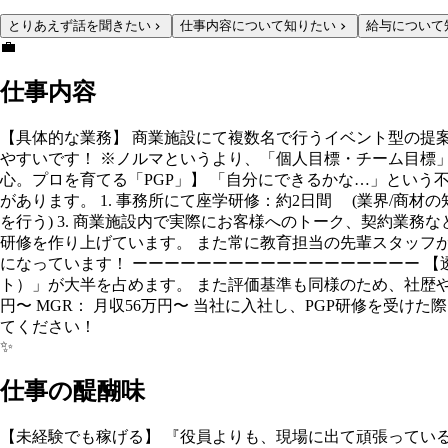
とりあえず話を聞きたい
仕事内容について知りたい
給与について
💼
仕事内容
【具体的な業務】 商業施設にて複数名で行うイベント型の提
やすいです！ ※ノルマというより、「個人目標・チーム目標
心。プロを育てる「PGP」】 「自分にできるかな…」という不安は
があります。 1. 事務所にて座学研修：約2日間 (業界/商
を行う) 3. 商業施設内で実際にお客様へのトーク、契約業務
研修を作り上げています。 また常に教育担当の先輩スタッフ
になっています！ ーーーーーーーーーーーーーーーーーー 【
ト）」が大半を占めます。 また評価基準も同様のため、社歴や
円〜 MGR： 月収56万円〜 当社に入社し、PGP研修を受
てください！
✨
仕事の醍醐味
【未経験でも稼げる】 『役員よりも、現場に出て頑張ってい