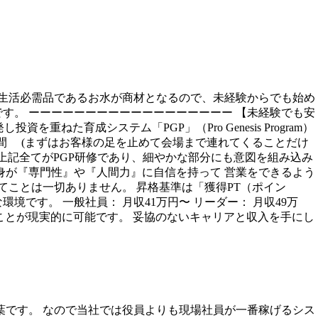
 生活必需品であるお水が商材となるので、未経験からでも始め
す。 ーーーーーーーーーーーーーーーーーー 【未経験でも安
た育成システム「PGP」（Pro Genesis Program）
約2週間 (まずはお客様の足を止めて会場まで連れてくることだけ
 上記全てがPGP研修であり、細やかな部分にも意図を組み込み
身が『専門性』や『人間力』に自信を持って 営業をできるよう
てことは一切ありません。 昇格基準は「獲得PT（ポイン
です。 一般社員： 月収41万円〜 リーダー： 月収49万
ることが現実的に可能です。 妥協のないキャリアと収入を手にし
葉です。 なので当社では役員よりも現場社員が一番稼げるシス