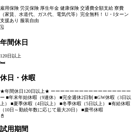
雇用保険 労災保険 厚生年金 健康保険 交通費全額支給 寮費
（家賃、水道代、ガス代、電気代等）完全無料！ U・Iターン
支援あり 服装自由
🗓️
年間休日
120日以上
🛏️
休日・休暇
★年間休日120日以上★ ーーーーーーーーーーーーーーーーー
ー ■年末年始休暇（9連休） ■完全週休2日制 ■GW休暇（3日以
上） ■夏季休暇（4日以上） ■冬季休暇（5日以上） ■有給休暇
（10日～勤続年数に応じて最大20日） ■慶弔休暇
📓
試用期間