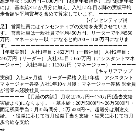
想定年収：500万円～800万円 【想定年収補足】 上記想定年収
には、基本給×12 か月分に加え、入社1.5年目以降の実績平均
歩合額や平均賞与を含めて算定しています。 ーーーーーーー
ーーーーーーーーーーーーーーーーー 【インセンティブ補
足】 営業社員にはインセンティブの支給を充実させていま
す。 営業社員は一般社員で平均450万円、リーダーで平均550
万円、マネージャー以上になると約700～1100万円になりま
す。 ーーーーーーーーーーーーーーーーーーーーーーーー
【年収実例】 入社1年目：462万円（一般社員） 入社2年目：
595万円（リーダー） 入社3年目：667万円（アシスタントマネ
ージャー） 入社5年目：1130万円（マネージャー） ーーーーー
ーーーーーーーーーーーーーーーーーーー 【キャリアアップ
実例】 入社4ヶ月後：リーダー昇格 入社1年後：アシスタント
マネージャー昇格 入社1年10ヶ月後：マネージャー昇格 ※全員
が営業未経験社員 ーーーーーーーーーーーーーーーーーーー
ーーーーー 【月給の内訳】 月収は26万円〜130万円(過去支給
実績より)になります。 ・基本給：20万5000円〜26万5000円 ・
固定残業手当：月35時間分、5万5000円〜。超過分は別途支
給。 ・役職に応じて毎月役職手当を支給 ・結果に応じて毎月
歩合給を支給
✒️