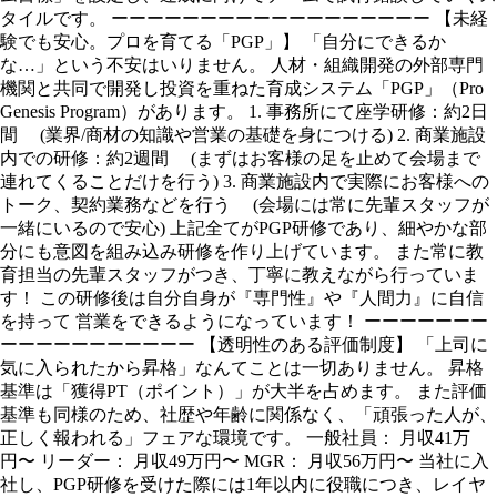
タイルです。 ーーーーーーーーーーーーーーーーーー 【未経
験でも安心。プロを育てる「PGP」】 「自分にできるか
な…」という不安はいりません。 人材・組織開発の外部専門
機関と共同で開発し投資を重ねた育成システム「PGP」（Pro
Genesis Program）があります。 1. 事務所にて座学研修：約2日
間 (業界/商材の知識や営業の基礎を身につける) 2. 商業施設
内での研修：約2週間 (まずはお客様の足を止めて会場まで
連れてくることだけを行う) 3. 商業施設内で実際にお客様への
トーク、契約業務などを行う (会場には常に先輩スタッフが
一緒にいるので安心) 上記全てがPGP研修であり、細やかな部
分にも意図を組み込み研修を作り上げています。 また常に教
育担当の先輩スタッフがつき、丁寧に教えながら行っていま
す！ この研修後は自分自身が『専門性』や『人間力』に自信
を持って 営業をできるようになっています！ ーーーーーーー
ーーーーーーーーーーー 【透明性のある評価制度】 「上司に
気に入られたから昇格」なんてことは一切ありません。 昇格
基準は「獲得PT（ポイント）」が大半を占めます。 また評価
基準も同様のため、社歴や年齢に関係なく、「頑張った人が、
正しく報われる」フェアな環境です。 一般社員： 月収41万
円〜 リーダー： 月収49万円〜 MGR： 月収56万円〜 当社に入
社し、PGP研修を受けた際には1年以内に役職につき、レイヤ