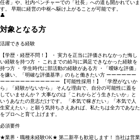
任者」や、社内ベンチャーでの「社長」への道も開かれていま
す。 早期に経営の中枢へ駆け上がることが可能です。
👤
対象となる方
活躍できる経験
【学歴・経歴不問！】 ・ 実力を正当に評価されなかった悔し
い経験を持つ方 ・ これまでの給与に満足できなかった経験を
持つ方 ・ 学生時代に部活動の経験がある方 ・「曖昧な評価」
を嫌い、「明確な評価基準」のもと働きたい方 ーーーーーー
ーーーーーーーーーーーー 【可能性採用！】 「学歴がないか
ら」「経験がないから」 そんな理由で、自分の可能性に蓋を
していませんか？ 大事なのは「これからどう生きたいか」と
いうあなたの意志だけです。 「本気で稼ぎたい」「本気で人
生変えたい」と願う気持ちさえあれば、私たちは全力であなた
をプロへと育て上げます。
必須要件
★業界・職種未経験OK★ 第二新卒も歓迎します！ 当社は営業