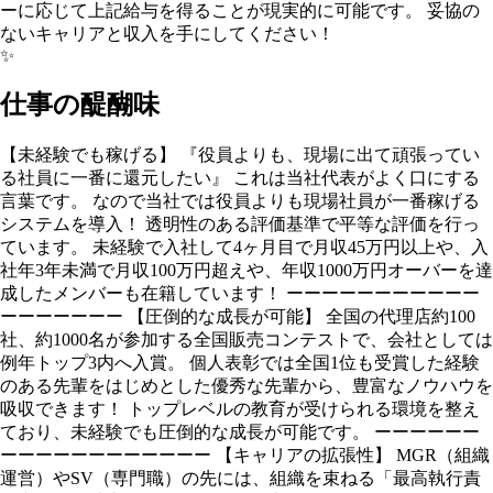
ーに応じて上記給与を得ることが現実的に可能です。 妥協の
ないキャリアと収入を手にしてください！
✨
仕事の醍醐味
【未経験でも稼げる】 『役員よりも、現場に出て頑張ってい
る社員に一番に還元したい』 これは当社代表がよく口にする
言葉です。 なので当社では役員よりも現場社員が一番稼げる
システムを導入！ 透明性のある評価基準で平等な評価を行っ
ています。 未経験で入社して4ヶ月目で月収45万円以上や、入
社年3年未満で月収100万円超えや、年収1000万円オーバーを達
成したメンバーも在籍しています！ ーーーーーーーーーーー
ーーーーーーー 【圧倒的な成長が可能】 全国の代理店約100
社、約1000名が参加する全国販売コンテストで、会社としては
例年トップ3内へ入賞。 個人表彰では全国1位も受賞した経験
のある先輩をはじめとした優秀な先輩から、豊富なノウハウを
吸収できます！ トップレベルの教育が受けられる環境を整え
ており、未経験でも圧倒的な成長が可能です。 ーーーーーー
ーーーーーーーーーーーー 【キャリアの拡張性】 MGR（組織
運営）やSV（専門職）の先には、組織を束ねる「最高執行責