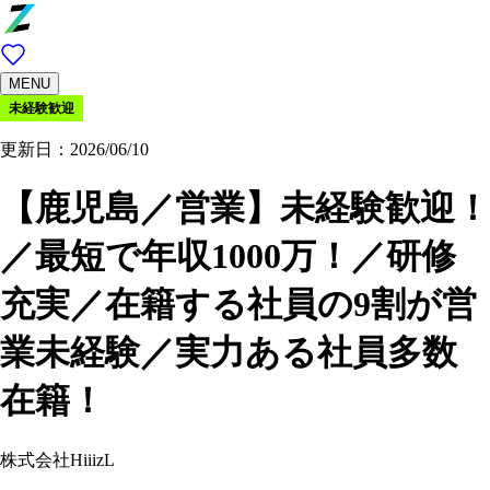
MENU
未経験歓迎
更新日：2026/06/10
【鹿児島／営業】未経験歓迎！
／最短で年収1000万！／研修
充実／在籍する社員の9割が営
業未経験／実力ある社員多数
在籍！
株式会社HiiizL