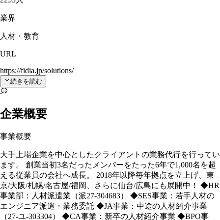
業界
人材・教育
URL
https://fidia.jp/solutions/
続きを読む
💭
企業概要
事業概要
大手上場企業を中⼼としたクライアントの業務代⾏を⾏ってい
ます。 創業当初3名だったメンバーをたった6年で1,000名を超
える従業員の会社へ成⻑。 2018年以降毎年拠点を⽴上げ、東
京/大阪/札幌/名古屋/福岡、さらに仙台/広島にも展開中！ ◆HR
事業部：人材派遣業（派27-304683） ◆SES事業：若手人材の
エンジニア派遣・業務委託 ◆JA事業：中途の人材紹介事業
（27-ユ-303304） ◆CA事業：新卒の人材紹介事業 ◆BPO事