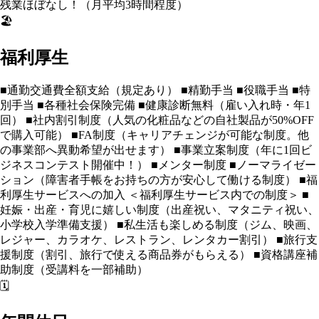
残業ほぼなし！（月平均3時間程度）
🏖️
福利厚生
■通勤交通費全額支給（規定あり） ■精勤手当 ■役職手当 ■特
別手当 ■各種社会保険完備 ■健康診断無料（雇い入れ時・年1
回） ■社内割引制度（人気の化粧品などの自社製品が50%OFF
で購入可能） ■FA制度（キャリアチェンジが可能な制度。他
の事業部へ異動希望が出せます） ■事業立案制度（年に1回ビ
ジネスコンテスト開催中！） ■メンター制度 ■ノーマライゼー
ション（障害者手帳をお持ちの方が安心して働ける制度） ■福
利厚生サービスへの加入 ＜福利厚生サービス内での制度＞ ■
妊娠・出産・育児に嬉しい制度（出産祝い、マタニティ祝い、
小学校入学準備支援） ■私生活も楽しめる制度（ジム、映画、
レジャー、カラオケ、レストラン、レンタカー割引） ■旅行支
援制度（割引、旅行で使える商品券がもらえる） ■資格講座補
助制度（受講料を一部補助）
🗓️