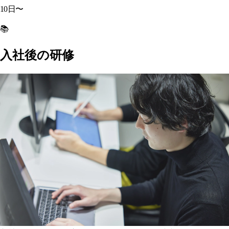
10
日〜
📚
入社後の研修