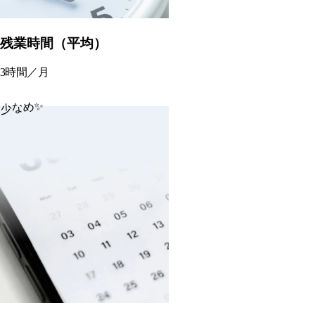
残業時間（平均）
3
時間／月
少なめ✨