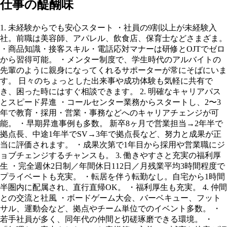
仕事の醍醐味
1. 未経験からでも安心スタート ・社員の9割以上が未経験入
社。前職は美容師、アパレル、飲食店、保育士などさまざま。
・商品知識・接客スキル・電話応対マナーは研修とOJTでゼロ
から習得可能。 ・メンター制度で、学生時代のアルバイトの
先輩のように親身になってくれるサポーターが常にそばにいま
す。 日々のちょっとした出来事や成功体験も気軽に共有で
き、困った時にはすぐ相談できます。 2. 明確なキャリアパス
とスピード昇進 ・コールセンター業務からスタートし、2〜3
年で教育・採用・営業・事務などへのキャリアチェンジが可
能。 ・早期昇進事例も多数。 新卒8ヶ月で営業担当→2年半で
拠点長、中途1年半でSV→3年で拠点長など、努力と成果が正
当に評価されます。 ・成果次第で1年目から採用や営業職にジ
ョブチェンジするチャンスも。 3. 働きやすさと充実の福利厚
生 ・完全週休2日制／年間休日112日／月残業平均3時間程度で
プライベートも充実。 ・転居を伴う転勤なし。自宅から1時間
半圏内に配属され、直行直帰OK。 ・福利厚生も充実。 4. 仲間
との交流と社風 ・ボードゲーム大会、バーベキュー、フット
サル、運動会など、拠点やチーム単位でのイベント多数。 ・
若手社員が多く、同年代の仲間と切磋琢磨できる環境。 ・