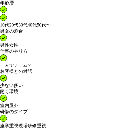
年齢層
10代
20代
30代
40代
50代〜
男女の割合
男性
女性
仕事のやり方
一人で
チームで
お客様との対話
少ない
多い
働く環境
室内
屋外
研修のタイプ
座学重視
現場研修重視