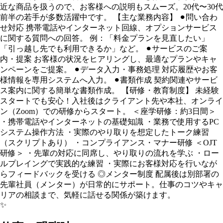
近な商品を扱うので、お客様への説明もスムーズ。20代〜30代
前半の若手が多数活躍中です。 【主な業務内容】 ⚫︎問い合わ
せ対応 携帯電話やインターネット回線、オプションサービス
に関する質問への回答。 例：「料金プランを見直したい」
「引っ越し先でも利用できるか」など。 ⚫︎サービスのご案
内・提案 お客様の状況をヒアリングし、最適なプランやキャ
ンペーンをご提案。 ⚫︎データ入力・事務処理 対応履歴やお客
様情報を専用システムへ入力。 ⚫︎書類作成 契約関連やサービ
ス案内に関する簡単な書類作成。 【研修・教育制度】 未経験
スタートでも安心！入社後はクライアント先や本社、オンライ
ン（Zoom）での研修からスタート。 ＜座学研修：約3日間＞
・携帯電話やインターネットの基礎知識 ・業務で使用するPC
システム操作方法 ・実際のやり取りを想定したトーク練習
（スクリプトあり） ・コンプライアンス・マナー研修 ＜OJT
研修＞ ・先輩の対応に同席し、やり取りの流れを学ぶ ・ロー
ルプレイングで実践的な練習 ・実際にお客様対応を行いなが
らフィードバックを受ける ◎メンター制度 配属後は別部署の
先輩社員（メンター）が日常的にサポート。仕事のコツやキャ
リアの相談まで、気軽に話せる関係が築けます。
✨