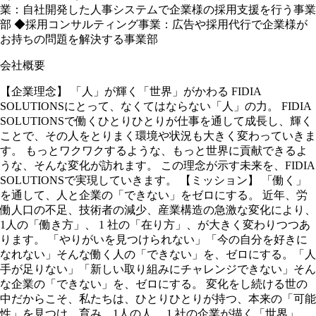
業：自社開発した人事システムで企業様の採用支援を⾏う事業
部 ◆採用コンサルティング事業：広告や採用代⾏で企業様が
お持ちの問題を解決する事業部
会社概要
【企業理念】 「人」が輝く「世界」がかわる FIDIA
SOLUTIONSにとって、なくてはならない「人」の力。 FIDIA
SOLUTIONSで働くひとりひとりが仕事を通して成長し、輝く
ことで、その人をとりまく環境や状況も大きく変わっていきま
す。 もっとワクワクするような、もっと世界に貢献できるよ
うな、そんな変化が訪れます。 この理念が示す未来を、FIDIA
SOLUTIONSで実現していきます。 【ミッション】 「働く」
を通して、人と企業の「できない」をゼロにする。 近年、労
働人口の不足、技術者の減少、産業構造の急激な変化により、
1人の「働き方」、 1 社の「在り方」、が大きく変わりつつあ
ります。 「やりがいを見つけられない」「今の自分を好きに
なれない」そんな働く人の「できない」を、ゼロにする。「人
手が足りない」「新しい取り組みにチャレンジできない」そん
な企業の「できない」を、ゼロにする。 変化をし続ける世の
中だからこそ、私たちは、ひとりひとりが持つ、本来の「可能
性」を見つけ、育み、1人の人、 1 社の企業が描く「世界」