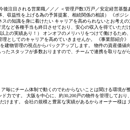
今後注目される営業職／／／ ＜管理戸数3万戸／安定経営基盤
事、収益性を上げる為の予算提案、相続関係の相談） 《ポジシ
ネスの知識を身に着けたい キャリアを高められないとお考えの
児など各種手当も終日させており、安心の収入を得ていただけま
休以上の実績あり！） オンオフのメリハリをつけて働けるため
管理としてのキャリアを高めていきませんか。 《事業部紹介》
を建物管理の視点からバックアップします。 物件の資産価値
もったスタッフが多数おりますので、チームで連携を取りながら
リア毎にチーム体制で動くのでわからないことは聞ける環境が整
ンド力です。 大阪を中心に、約30,200戸の物件を管理して
だけます。 会社の規模と豊富な実績があるからオーナー様は 