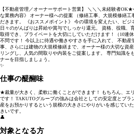
【不動産管理／オーナーサポート営業】 ＼＼＼未経験者OK★
な業務内容》 オーナー様への提案 （修繕工事、大規模修繕工
だきます。 《おススメポイント》 今の環境を変えたい、ビジ
日々のがんばりは昇給や賞与でしっかり還元。 資格、役職、育
取得でき、プライベートを大切にしていただけます！（10連
不問です！ 今以上に待遇や働きやすさを手に入れて、 不動産
事、さらには建物の大規模修繕まで、オーナー様の大切な資産
リングし、人気の間取りや内装をご提案します。 専門知識を
ナーを目指しましょう。
✨
仕事の醍醐味
★裁量が大きく、柔軟に働くことができます！ もちろん、エ
です！ TAKUTOグループの強みは会社としての安定度とブラ
産をお預かりするという規模の大きさにやりがいを感じていた
きいです。
👤
対象となる方