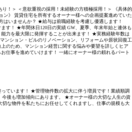
あり！＞ ＜意欲重視の採用！未経験の方積極採用！＞ 《具体的
ョン》 賃貸住宅を所有するオーナー様への企画提案進めていた
方はいませんか？ ★給与は前職経験を考慮し優遇します！
す！ ★年間休日120日の実績 GW、夏季、年末年始と連休も
、能力を最大限に発揮することが出来ます！ ★実務経験年数は
 マンション・ビルのリノベーション、リフォームや原状回復工
向上のため、マンション経営に関する悩みや要望を詳しくヒア
お仕事を進めていけます！ 一緒にオーナー様の頼れるパート
っています！ ★管理物件数の拡大に伴う増員です！業績順調
おり、今後も増加傾向にあります。 ★オーナー様の大切な人生の資
大切な物件を私たちにお任せしてくれますし、仕事の規模も大