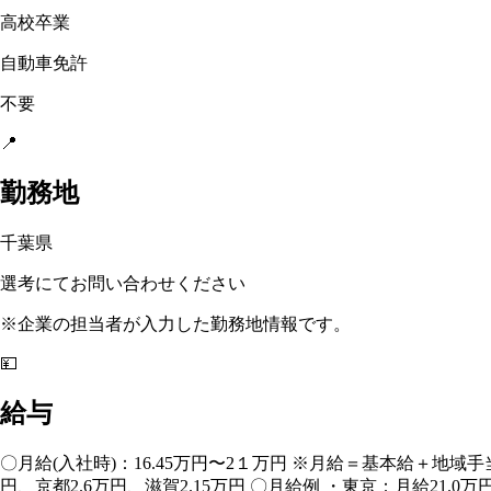
高校卒業
自動車免許
不要
📍
勤務地
千葉県
選考にてお問い合わせください
※企業の担当者が入力した勤務地情報です。
💴
給与
〇月給(入社時)：16.45万円〜2１万円 ※月給＝基本給＋地域手当
円、京都2.6万円、滋賀2.15万円 〇月給例 ・東京：月給21.0