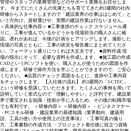
管理やスタッフの業務管理などのサポート業務をお任せしま
す。 今までにたくさんの先輩たちを育ててきた約3週間の社内
研修からスタートしますので「建設業界の仕事ははじめて」と
いう方向け。資材運びや、実際の建設作業は行ないません。
＜具体的な仕事内容＞ ■工事進捗のチェック スケジュール通
りに、工事が進んでいるかどうかを現場担当の職人さんに確
認。遅れがあれば、今後の計画をヒアリングします。撮影した
現場の写真とともに、工事の状況を報告書にまとめてくださ
い。フォーマット通りにつくれば大丈夫です。 ■資料作成 現
場の指示にそって、必要な資料を作成します。 ■施工図の作成
CADというPCソフトを使い、職人さんが使うための図面を作
成します。研修で操作方法を学ぶことができますので、ご安心
ください。 ■品質のチェック 図面をもとに、進捗や工事内容
をチェックします。 【入社後の流れ】 約3週間の「J-CTEC」
という研修を受講していただきます。たくさんの事例を用いて
説明していく形式なので「理解しやすい」と評判です。建設業
界で重宝される知識・技術が手に入るため、その後の転職市場
でも有利です。 ＜研修内容＞ ＜研修内容＞ ・ビジネスマナー
・PCスキル研修 ・建設業界の基礎知識（業界動向、建築用
語、工具の使い方や使用上の注意事項） ・工事写真の撮り
方、工事書類の作成方法 ・プロジェクト着任後に役立つ資格
三種取得 (フルハーネス特別教育・職長安全衛生責任者特別教