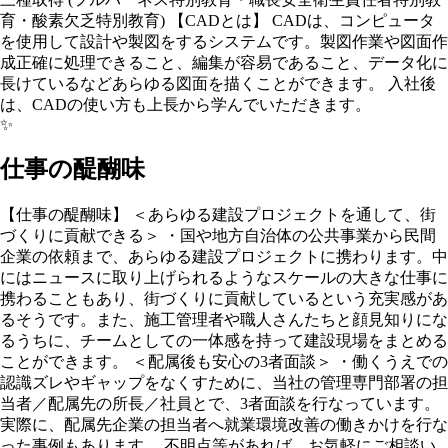
育・酸素欠乏特別教育) 【CADとは】 CADは、コンピュータ
を使用して設計や製図をするシステムです。製図作業や図面作
成正確に処理できること、編集が容易であること、データ化に
長けているなどあらゆる図面を描くことができます。 入社後
は、CADの使い方も上長から学んでいただきます。
✨
仕事の醍醐味
【仕事の醍醐味】 ＜あらゆる建設プロジェクトを通して、街
づくりに貢献できる＞ ・国や地方自治体の公共事業から民間
企業の依頼まで、あらゆる建設プロジェクトに携わります。中
にはニュースに取り上げられるようなスケールの大きな仕事に
携わることもあり、街づくりに貢献しているという充実感があ
るそうです。また、施工管理者や職人さんたちと顔見知りにな
るうちに、チームとしての一体感を持って建設現場をまとめる
ことができます。 ＜配属後も安心の3者面談＞ ・働くうえでの
認識ズレやギャップをなくすために、当社の管理専門部署の担
当者／配属先の所長／社員とで、3者面談を行なっています。
実際に、配属先企業の担当者へ就業環境改善の働きかけを行な
った事例もあります。 不明点等があれば、お気軽にご相談い