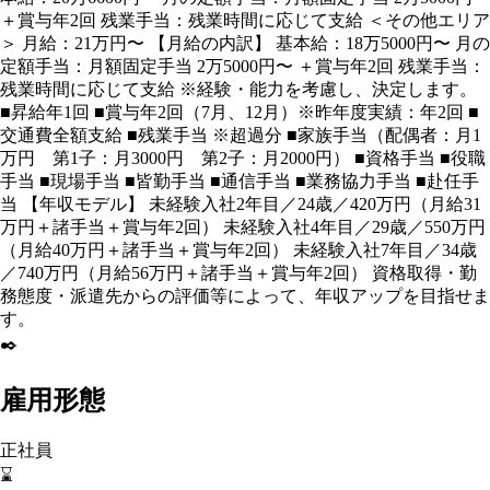
＋賞与年2回 残業手当：残業時間に応じて支給 ＜その他エリア
＞ 月給：21万円〜 【月給の内訳】 基本給：18万5000円〜 月の
定額手当：月額固定手当 2万5000円〜 ＋賞与年2回 残業手当：
残業時間に応じて支給 ※経験・能力を考慮し、決定します。
■昇給年1回 ■賞与年2回（7月、12月）※昨年度実績：年2回 ■
交通費全額支給 ■残業手当 ※超過分 ■家族手当（配偶者：月1
万円 第1子：月3000円 第2子：月2000円） ■資格手当 ■役職
手当 ■現場手当 ■皆勤手当 ■通信手当 ■業務協力手当 ■赴任手
当 【年収モデル】 未経験入社2年目／24歳／420万円（月給31
万円＋諸手当＋賞与年2回） 未経験入社4年目／29歳／550万円
（月給40万円＋諸手当＋賞与年2回） 未経験入社7年目／34歳
／740万円（月給56万円＋諸手当＋賞与年2回） 資格取得・勤
務態度・派遣先からの評価等によって、年収アップを目指せま
す。
✒️
雇用形態
正社員
⌛