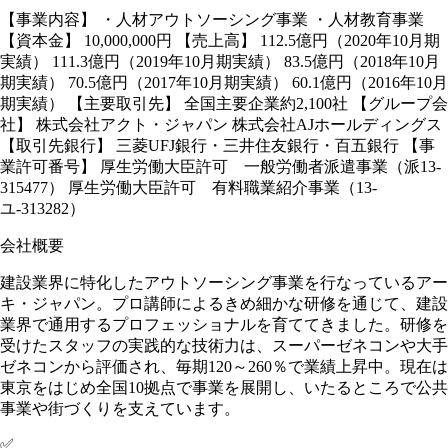
【事業内容】 ・人材アウトソーシング事業 ・人材教育事業
【資本金】 10,000,000円 【売上高】 112.5億円（2020年10月期
実績） 111.3億円（2019年10月期実績） 83.5億円（2018年10月
期実績） 70.5億円（2017年10月期実績） 60.1億円（2016年10月
期実績） 【主要取引先】 全国主要企業約2,100社 【グループ会
社】 株式会社アクト・ジャパン 株式会社AJホールディングス
【取引先銀行】 三菱UFJ銀行・三井住友銀行・百五銀行 【事
業許可番号】 厚生労働大臣許可 一般労働者派遣事業（派13-
315477） 厚生労働大臣許可 有料職業紹介事業（13-
ユ-313282）
会社概要
建設業界に特化したアウトソーシング事業を行なっているアー
キ・ジャパン。プロ講師によるきめ細かな研修を通じて、建設
業界で通用するプロフェッショナルを育ててきました。研修を
受けたスタッフの実践的な技術力は、スーパーゼネコンや大手
ゼネコンから評価され、毎期120～260％で業績上昇中。現在は
東京をはじめ全国10拠点で事業を展開し、いたるところで公共
事業や街づくりを支えています。
✅