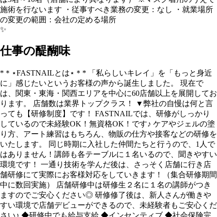
施術を行ないます ・従事すべき業務の変更：なし ・就業場所
の変更の範囲：会社の定める場所
✨
仕事の醍醐味
*＊⋆FASTNAILとは⋆＊* 「私らしいキレイ」を「もっと身近
に」感じたいというお客様の声から誕生しました。 現在で
は、関東・東海・関西エリアを中心に60店舗以上を展開してお
ります。 店舗数は業界トップクラス！ ▼弊社の自慢は何と言
っても【研修制度】です！ FASTNAILでは、研修がしっかり
しているので未経験OK！無資格OK！です♪ ケアやジェルの塗
り方、アート練習はもちろん、物販の仕方や接客などの研修を
いたします。 同じ時期に入社した仲間たちと行うので、1人で
はありません！講師も各テーブルに１名いるので、聞きやすい
環境です！ 一通り技術を学んだ後は、さっそく店舗に行き店
舗研修にて実際にお客様対応をしていきます！（集合研修期間
中に数回実施） 店舗研修中は研修生２名に１名の講師がつき
ますのでご安心ください◎ 研修修了後は、新人さんが働きや
すい環境で店舗デビューができるので、未経験者もご安心くだ
さい♪ ◆研修中でも給与支給 ◆インセンティブ ◆社会保険完