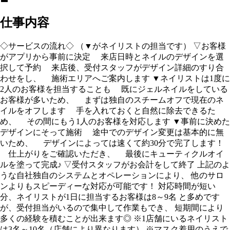
仕事内容
◇サービスの流れ◇ （▼がネイリストの担当です） ▽お客様
がアプリから事前に決定 来店日時とネイルのデザインを選
択して予約 来店後、受付スタッフがデザイン詳細のすり合
わせをし、 施術エリアへご案内します ▼ネイリストは1度に
2人のお客様を担当することも 既にジェルネイルをしている
お客様が多いため、 まずは独自のスチームオフで現在のネ
イルをオフします 手を入れておくと自然に除去できるた
め、 その間にもう1人のお客様を対応します ▼事前に決めた
デザインにそって施術 途中でのデザイン変更は基本的に無
いため、 デザインによっては速くて約30分で完了します！
仕上がりをご確認いただき、 最後にキューティクルオイ
ルを塗って完成♪ ▽受付スタッフがお会計をして終了 上記のよ
うな自社独自のシステムとオペレーションにより、 他のサロ
ンよりもスピーディーな対応が可能です！ 対応時間が短い
分、ネイリストが1日に担当するお客様は8～9名 と多めです
が、受付担当がいるので集中して作業もでき、 短期間により
多くの経験を積むことが出来ます◎ ※1店舗にいるネイリスト
は3名～10名（店舗により異なります） ※マスク着用のうえで