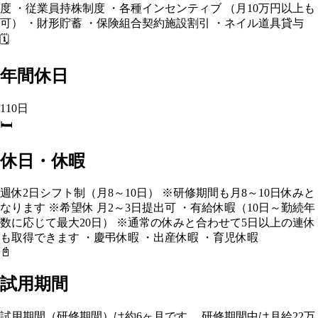
度 ・従業員持株制度 ・各種インセンティブ （月10万円以上も
可） ・財形貯蓄 ・保険組合契約施設割引 ・ネイル道具貸与
🗓️
年間休日
110日
🛏️
休日・休暇
週休2日シフト制（月8～10日） ※研修期間も月8～10日休みと
なります ※希望休 月2～3日提出可 ・有給休暇（10日～勤続年
数に応じて最大20日） ※通常の休みと合わせて5日以上の連休
も取得できます ・慶弔休暇 ・出産休暇 ・育児休暇
📓
試用期間
試用期間（研修期間）は約6ヶ月です。 研修期間中は月給22万