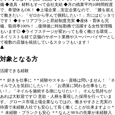
備 ◆道具・材料もすべて会社支給 ◆月の残業平均10時間程度
で、希望休もOK！ ◆上場企業 ...安定企業なので、「腰を据え
て働きたい」「ゼロから学んで挑戦したい！」方にはピッタリ
です！ ◆キャリアプランと昇給制度充実 ◆産休・育休も完
備、取得率100%！ ...復帰後に時短勤務で活躍する女性管理職
もいます◎ ◆ライフステージが変わっても長く働ける環境 ...
ネイリストを経て店舗のサポート業務やスーパーバイザーとし
て複数の店舗を統括しているスタッフもいます！
👤
対象となる方
活躍できる経験
*＊ 好きを仕事に ＊* 経験やスキル・資格は問いません！ 「ネ
イルで人を笑顔にしたい！」「お洒落に関わる仕事をした
い！」「ネイルを施術する側になりたい！」 そんな気持ちが
あれば大歓迎です◎ 意欲・人柄を重視した採用を行っていま
す。 グロース市場上場企業ならではの、働きやすさと充実の
待遇で未経験入社でも安心して長く働くことが出来ますよ☆ *
＊ 未経験・ブランクも安心 ＊* なんと98％の先輩が未経験入