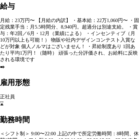
給与
月給：23万円〜 【月給の内訳】 ・基本給：22万1,060円〜 ・固
定残業手当：月5.5時間分、8,940円。超過分は別途支給。 ・賞
与：年2回／6月・12月（業績による） ・インセンティブ（月
10万円以上も可能！） 物販や社内デザインコンテスト入賞な
どが対象 個人ノルマはございません！ ・昇給制度あり 1回あ
たり平均1万円！（随時） 頑張った分評価され、お給料に反映
される環境です
✒️
雇用形態
正社員
⌛
勤務時間
＜シフト制＞ 9:00〜22:00 上記の中で所定労働時間：8時間、休