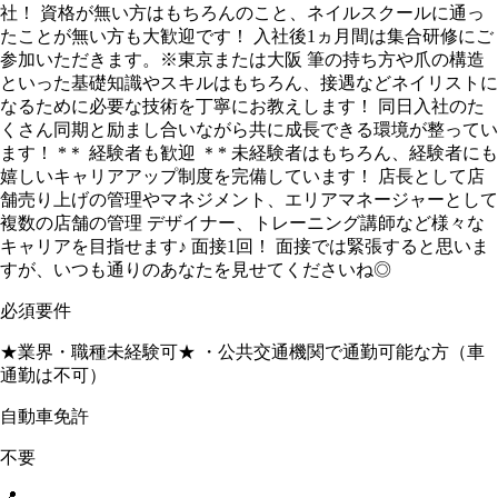
社！ 資格が無い方はもちろんのこと、ネイルスクールに通っ
たことが無い方も大歓迎です！ 入社後1ヵ月間は集合研修にご
参加いただきます。※東京または大阪 筆の持ち方や爪の構造
といった基礎知識やスキルはもちろん、接遇などネイリストに
なるために必要な技術を丁寧にお教えします！ 同日入社のた
くさん同期と励まし合いながら共に成長できる環境が整ってい
ます！ *＊ 経験者も歓迎 ＊* 未経験者はもちろん、経験者にも
嬉しいキャリアアップ制度を完備しています！ 店長として店
舗売り上げの管理やマネジメント、エリアマネージャーとして
複数の店舗の管理 デザイナー、トレーニング講師など様々な
キャリアを目指せます♪ 面接1回！ 面接では緊張すると思いま
すが、いつも通りのあなたを見せてくださいね◎
必須要件
★業界・職種未経験可★ ・公共交通機関で通勤可能な方（車
通勤は不可）
自動車免許
不要
📍