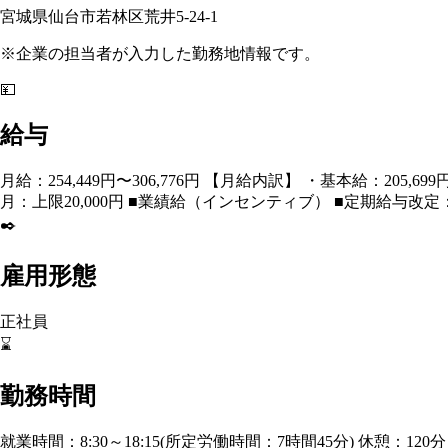
宮城県仙台市若林区荒井5-24-1
※企業の担当者が入力した勤務地情報です。
💴
給与
月給：254,449円〜306,776円 【月給内訳】 ・基本給：205
月：上限20,000円 ■業績給（インセンティブ） ■定期給与改定
✒️
雇用形態
正社員
⌛
勤務時間
就業時間：8:30～18:15(所定労働時間：7時間45分) 休憩：120分