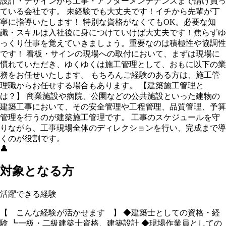
設計・デザインから工事・アフターメンテナンスまで請け負っ
ている会社です。 未経験でも大丈夫です！イチから先輩が丁
寧に指導いたします！ 特別な資格がなくてもOK。必要な知
識・スキルは入社後に身につけていけば大丈夫です！焦らずゆ
っくり仕事を覚えていきましょう。重要なのは積極性や協調性
です！ 看板・サインの現場への取付において、まずは現場に
慣れていただき、ゆくゆくは施工管理として、おもに以下の業
務をお任せいたします。 もちろんご経験のある方は、施工管
理職からお任せする場合もあります。 【建築施工管理と
は？】 商業施設や病院、公園などの公共施設といった建物の
建築工事において、その安全管理や工程管理、品質管理、予算
管理を行うのが建築施工管理です。 工事のスケジュールを守
りながら、工事現場全体のディレクションを行い、完成まで導
くのが役割です。
👤
対象となる方
活躍できる経験
【 こんな経験が活かせます 】 ◆建築士としての資格・経
験 ┗一級・二級建築士資格、建築設計 ◆現場作業員としての