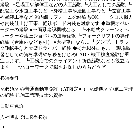
経験 ┗足場工や解体工などの大工経験 ┗大工としての経験 ┗
配管工や水道工事など ┗外構工事や造園工事など ┗左官工事
や塗装工事など ※内装リフォームの経験もOK！ クロス職人
や内装仕上げ工事、軽鉄ボード内装も対象です ◆重機オペレ
ーターの経験 ●車両系建設機械なら… ┗移動式クレーンオペ
レーターや油圧ショベルの運転経験 ┗フォークリフトの操作
経験（倉庫内なども可） ●大型車両なら… ┗ダンプ、トラッ
ク運転手など大型ドライバー経験 ◆それ以外にも… ┗現場監
督としての資材準備や事務をはじめCAD・竣工検査経験は重
宝します。 ┗工務店でのクライアント折衝経験なども役立ち
ます。 ┗ハローワークで職をお探しの方もどうぞ！
必須要件
≪必須≫ ◎普通自動車免許（AT限定可） ≪優遇≫ ◎施工管理
の経験 ◎施工管理技士の資格
自動車免許
入社時までに取得必須
📍