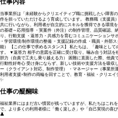
仕事内容
当事業所は「未経験からクリエイティブ職に挑戦したい障害の
作を担っていただけるよう育成しています。 教務職（支援員
共に行いながら、利用者が自立的にスキルを獲得できる環境を構
の基礎～応用指導 ・実案件（外注）の制作管理、品質確認、納
り、行動支援 ・返答力・共感力を育むコミュニケーションサポ
・学習環境/制作環境の整備 ・支援記録の作成 ・職員・外部
能） 【この仕事で求めるスタンス】 私たちは、「趣味とし
す。 ▼返答力 相手の意図を正確に受け取り、噛み合う対話を
胆力（自責で工夫し乗り越える力） 困難に直面した際、他責で
行動性好奇心 受け身にならず、新しい技術や支援方法を吸収し
ー（クライアント対応、制作管理） ・マネージャー（事業所運営
利用者支援×制作の両輪を回すことで、教育・福祉・クリエイ
✨
仕事の醍醐味
福祉業界にはまだ古い慣習が残っていますが、私たちはこれを
で、より多くの利用者様に「働く楽しさ」や「自己実現の喜び
👤