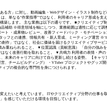
ある方」に対し、動画編集・Webデザイン・イラスト制作な
）は、単なる“作業指導”ではなく、利用者のキャリア形成を支
築します。 主な業務は以下の通りです。 ■クリエイティブ制
品補助 ※得意領域を軸にしつつ、業務範囲は適性に応じて調整
ート ・成果物レビュー、改善フィードバック ・モチベーショ
スタッフとの連携、情報共有 ・新人育成、ミーティング運営 
ての創作」ではなく、社会に価値を届けるクリエイティブサービ
積み重ねられること。 ▼位置認識（貢献意識） 「自分の強み
はなく改善行動を取れること。 ▼共鳴力 利用者の表情・声の
、未来のキャリアに向けて自ら更新し続ける姿勢。 【キャリア
、チームビルディング） ・VTuber プロジェクトやグッズ
ティブの複合的な専門性を身につけられます。
変えたいと考えています。 ITやクリエイティブ分野の仕事を
」を感じていただける環境を目指しています。