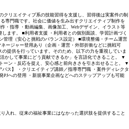
どのクリエイティブ系の技能習得を支援し、習得後は実案件の制
える専門職です。社会に価値を生み出すクリエイティブ制作を
作・指導 ・動画編集、画像加工、Webデザイン、イラスト等
します。 ■利用者支援 ・利用者との個別面談、学習計画づく
ン管理（安心と挑戦のバランス設定） ■環境整備・チーム運営
※マネージャー登用あり（企画・運営・外部折衝などに挑戦可
スの提供を行っています。そのため、以下の力を重視していま
を活かして事業にどう貢献できるか」を言語化できること。 ▼
トーン・反応を捉え、安心感と前向きさを引き出せること。 ▼
パス】 ・クリエイティブ講師／指導専門職 ・案件ディレクタ
開発PJへの登用 ・新規事業企画などへのステップアップも可能
取り入れ、従来の福祉事業にはなかった選択肢を提供すること