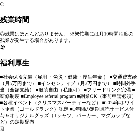
🌕
残業時間
◎残業はほとんどありません。 ※繁忙期には月10時間程度の
残業が発生する場合があります。
🏖️
福利厚生
■社会保険完備（雇用 ・労災・健康・厚生年金 ） ■交通費支給
（月5万円まで） ■インセンティブ（月3万円まで） ■時間外手
当（全額支給） ■服装自由（私服可） ■フリードリンク完備 ■
研修制度 ■Employee referral program ■副業OK（事前申請必須）
■各種イベント（クリスマスパーティーなど） ■2024年ホワイ
ト企業（ゴールドランク）認定 ■1年間の定期購読サービス付
与＆オリジナルグッズ（Tシャツ、パーカー、マグカップな
ど）の定期配布
🗓️