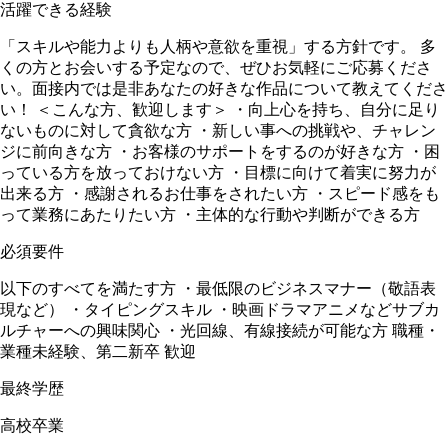
活躍できる経験
「スキルや能力よりも人柄や意欲を重視」する方針です。 多
くの方とお会いする予定なので、ぜひお気軽にご応募くださ
い。面接内では是非あなたの好きな作品について教えてくださ
い！ ＜こんな方、歓迎します＞ ・向上心を持ち、自分に足り
ないものに対して貪欲な方 ・新しい事への挑戦や、チャレン
ジに前向きな方 ・お客様のサポートをするのが好きな方 ・困
っている方を放っておけない方 ・目標に向けて着実に努力が
出来る方 ・感謝されるお仕事をされたい方 ・スピード感をも
って業務にあたりたい方 ・主体的な行動や判断ができる方
必須要件
以下のすべてを満たす方 ・最低限のビジネスマナー（敬語表
現など） ・タイピングスキル ・映画ドラマアニメなどサブカ
ルチャーへの興味関心 ・光回線、有線接続が可能な方 職種・
業種未経験、第二新卒 歓迎
最終学歴
高校卒業