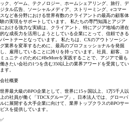
ック、ゲーム、テクノロジー、ホームシェアリング、旅行、デ
ジタル広告、ソーシャルメディア、ストリーミング、eコマー
スなど各分野における世界有数のクライアントの最高の顧客体
験の実現をサポートしています。 私たちの専門知識とアジア
における強力な実績は、クライアント、特にアジア地域の潜在
的な成長力を活用しようとしている企業にとって、信頼できる
パートナーとなっています。 私たちは、CXのアウトソーシン
グ業界を変革するために、最高のプロフェッショナルを発掘
し、雇用していることに誇りを持っています。社員、顧客、コ
ミュニティのために#BeMoreを実践することで、アジアで最も
働きたい会社の1つを含む350以上の業界アワードを受賞してい
ます。
会社概要
世界最大級のBPO企業として、世界に15ヶ国以上、1万5千人以
上の社員が働く「TDCXグループ」。日本法人では、グローバ
ルに展開する大手企業に向けて、業界トップクラスのBPOサー
ビスを提供しています。
✅