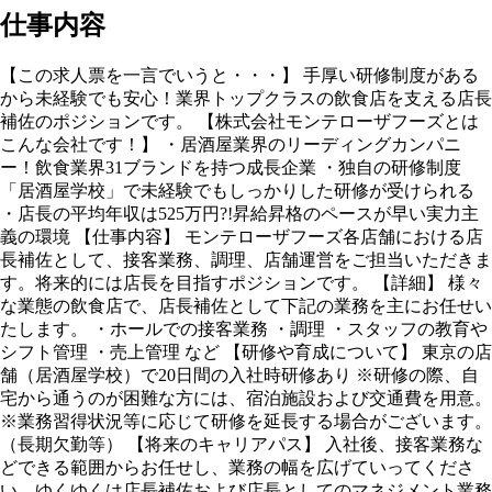
仕事内容
【この求人票を一言でいうと・・・】 手厚い研修制度がある
から未経験でも安心！業界トップクラスの飲食店を支える店長
補佐のポジションです。 【株式会社モンテローザフーズとは
こんな会社です！】 ・居酒屋業界のリーディングカンパニ
ー！飲食業界31ブランドを持つ成長企業 ・独自の研修制度
「居酒屋学校」で未経験でもしっかりした研修が受けられる
・店長の平均年収は525万円?!昇給昇格のペースが早い実力主
義の環境 【仕事内容】 モンテローザフーズ各店舗における店
長補佐として、接客業務、調理、店舗運営をご担当いただきま
す。将来的には店長を目指すポジションです。 【詳細】 様々
な業態の飲食店で、店長補佐として下記の業務を主にお任せい
たします。 ・ホールでの接客業務 ・調理 ・スタッフの教育や
シフト管理 ・売上管理 など 【研修や育成について】 東京の店
舗（居酒屋学校）で20日間の入社時研修あり ※研修の際、自
宅から通うのが困難な方には、宿泊施設および交通費を用意。
※業務習得状況等に応じて研修を延長する場合がございます。
（長期欠勤等） 【将来のキャリアパス】 入社後、接客業務な
どできる範囲からお任せし、業務の幅を広げていってくださ
い。ゆくゆくは店長補佐および店長としてのマネジメント業務