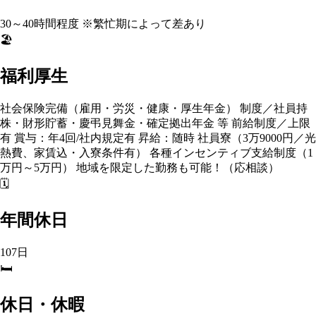
30～40時間程度 ※繁忙期によって差あり
🏖️
福利厚生
社会保険完備（雇用・労災・健康・厚生年金） 制度／社員持
株・財形貯蓄・慶弔見舞金・確定拠出年金 等 前給制度／上限
有 賞与：年4回/社内規定有 昇給：随時 社員寮（3万9000円／光
熱費、家賃込・入寮条件有） 各種インセンティブ支給制度（1
万円～5万円） 地域を限定した勤務も可能！（応相談）
🗓️
年間休日
107日
🛏️
休日・休暇