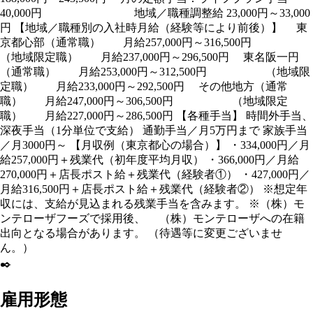
40,000円 地域／職種調整給 23,000円～33,000
円 【地域／職種別の入社時月給（経験等により前後）】 東
京都心部（通常職） 月給257,000円～316,500円
（地域限定職） 月給237,000円～296,500円 東名阪一円
（通常職） 月給253,000円～312,500円 （地域限
定職） 月給233,000円～292,500円 その他地方（通常
職） 月給247,000円～306,500円 （地域限定
職） 月給227,000円～286,500円 【各種手当】 時間外手当、
深夜手当（1分単位で支給） 通勤手当／月5万円まで 家族手当
／月3000円～ 【月収例（東京都心の場合）】 ・334,000円／月
給257,000円＋残業代（初年度平均月収） ・366,000円／月給
270,000円＋店長ポスト給＋残業代（経験者①） ・427,000円／
月給316,500円＋店長ポスト給＋残業代（経験者②） ※想定年
収には、支給が見込まれる残業手当を含みます。 ※（株）モ
ンテローザフーズで採用後、 （株）モンテローザへの在籍
出向となる場合があります。 （待遇等に変更ございませ
ん。）
✒️
雇用形態