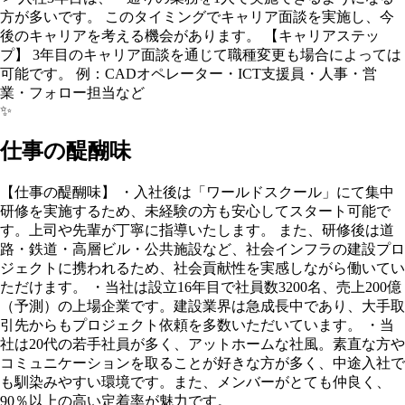
方が多いです。 このタイミングでキャリア面談を実施し、今
後のキャリアを考える機会があります。 【キャリアステッ
プ】 3年目のキャリア面談を通じて職種変更も場合によっては
可能です。 例：CADオペレーター・ICT支援員・人事・営
業・フォロー担当など
✨
仕事の醍醐味
【仕事の醍醐味】 ・入社後は「ワールドスクール」にて集中
研修を実施するため、未経験の方も安心してスタート可能で
す。上司や先輩が丁寧に指導いたします。 また、研修後は道
路・鉄道・高層ビル・公共施設など、社会インフラの建設プロ
ジェクトに携われるため、社会貢献性を実感しながら働いてい
ただけます。 ・当社は設立16年目で社員数3200名、売上200億
（予測）の上場企業です。建設業界は急成長中であり、大手取
引先からもプロジェクト依頼を多数いただいています。 ・当
社は20代の若手社員が多く、アットホームな社風。素直な方や
コミュニケーションを取ることが好きな方が多く、中途入社で
も馴染みやすい環境です。また、メンバーがとても仲良く、
90％以上の高い定着率が魅力です。