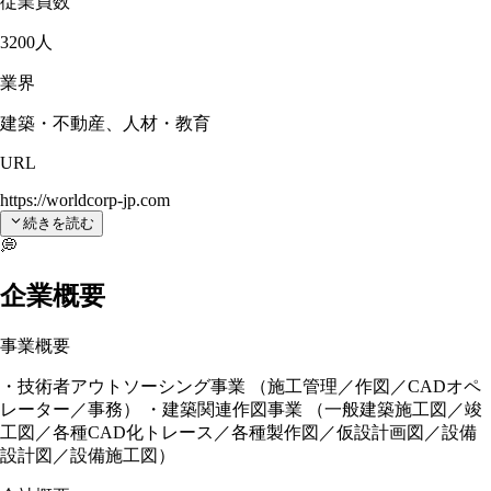
従業員数
3200人
業界
建築・不動産、人材・教育
URL
https://worldcorp-jp.com
続きを読む
💭
企業概要
事業概要
・技術者アウトソーシング事業 （施工管理／作図／CADオペ
レーター／事務） ・建築関連作図事業 （一般建築施工図／竣
工図／各種CAD化トレース／各種製作図／仮設計画図／設備
設計図／設備施工図）