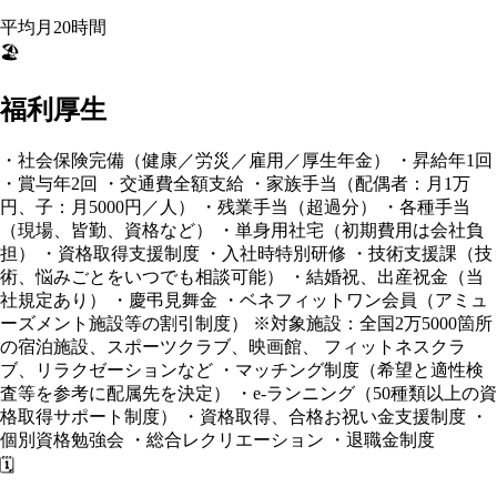
平均月20時間
🏖️
福利厚生
・社会保険完備（健康／労災／雇用／厚生年金） ・昇給年1回
・賞与年2回 ・交通費全額支給 ・家族手当（配偶者：月1万
円、子：月5000円／人） ・残業手当（超過分） ・各種手当
（現場、皆勤、資格など） ・単身用社宅（初期費用は会社負
担） ・資格取得支援制度 ・入社時特別研修 ・技術支援課（技
術、悩みごとをいつでも相談可能） ・結婚祝、出産祝金（当
社規定あり） ・慶弔見舞金 ・ベネフィットワン会員（アミュ
ーズメント施設等の割引制度） ※対象施設：全国2万5000箇所
の宿泊施設、スポーツクラブ、映画館、 フィットネスクラ
ブ、リラクゼーションなど ・マッチング制度（希望と適性検
査等を参考に配属先を決定） ・e-ランニング（50種類以上の資
格取得サポート制度） ・資格取得、合格お祝い金支援制度 ・
個別資格勉強会 ・総合レクリエーション ・退職金制度
🗓️