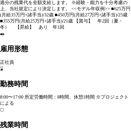
過分の残業代を全額支給します。 ※経験・能力を十分考慮の
上、当社規定により決定します。 <<モデル年収例>> ■625万円
(月給35万円+諸手当)/32歳 ■450万円(月給27万円+諸手当)/25歳
■355万円(月給25万円+諸手当)/21歳 【賞与】 年2回（夏・
冬） 【昇給】 あり 年1回
✒️
雇用形態
正社員
⌛
勤務時間
8:00〜17:00 所定労働時間：8時間、休憩1時間 ※プロジェクト
による
🌕
残業時間