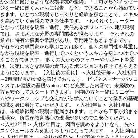
が安全に働けるような現場環境の整備」「上司からのメッセー
ジを一緒に働く人たちに報告」など、できることから始めてい
きます。ひとつの現場でじっくりと経験を積むことで、スキル
を高めていく実感のできる仕事です。 ・ゆくゆくはリーダー
となって現場を統率・進行、責任あるポジションへ 建設現場
では、さまざまな分野の専門業者が携わります。 それぞれの
業界に特有の慣習や常識があり、専門用語もさまざまです。
それぞれの専門家から学ぶことは多く、個々の専門性を尊重し
ながら現場を統率・進行していくというスキルを身につけてい
くことができます。 多くの人からのフォローやサポートを受
け、次第に大きな現場の責任あるポジションも任せてもらえる
ようになります。 【入社後の流れ】 ＜入社後研修＞ 入社初日
～2週間程度の研修を設けております。 ビジネスマナー/パソコ
ンスキル/建設の基礎/Auto-cadなど充実した内容で、未経験の
方も安心してスタートできます。 同期の方と一緒にミニゲー
ムやワークショップも交えながら学んでいくことで業界の基礎
知識を身に着けていただきます。 ＜入社1年目＞ 入社1年目
は、未経験歓迎の現場に配属されます。これから工事が始まる
現場や、所長が教育熱心の現場が多いのでご安心ください。
＜入社2年目＞ 入社2年目は、図面を読めるようになり、先の
スケジュールを考え動けるようになってきます。 ＜入社3年目
＞ 入社3年目は、一通りの業務を1人で実施できるようになる