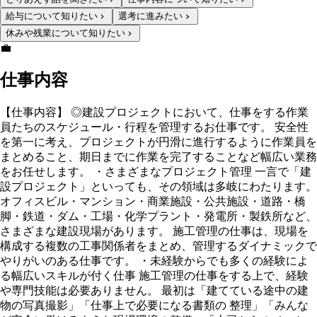
給与について知りたい
選考に進みたい
休みや残業について知りたい
💼
仕事内容
【仕事内容】 ◎建設プロジェクトにおいて、仕事をする作業
員たちのスケジュール・行程を管理するお仕事です。 安全性
を第一に考え、プロジェクトが円滑に進行するように作業員を
まとめること、期日までに作業を完了することなど幅広い業務
をお任せします。 ・さまざまなプロジェクト管理 一言で「建
設プロジェクト」といっても、その領域は多岐にわたります。
オフィスビル・マンション・商業施設・公共施設・道路・橋
脚・鉄道・ダム・工場・化学プラント・発電所・製鉄所など、
さまざまな建設現場があります。 施工管理の仕事は、現場を
構成する複数の工事関係者をまとめ、管理するダイナミックで
やりがいのある仕事です。 ・未経験からでも多くの経験によ
る幅広いスキルが付く仕事 施工管理の仕事をする上で、経験
や専門技能は必要ありません。 最初は「建てている途中の建
物の写真撮影」「仕事上で必要になる書類の 整理」「みんな