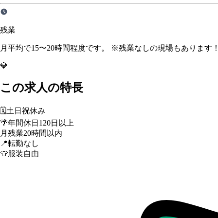
残業
月平均で15〜20時間程度です。 ※残業なしの現場もあります
💎
この求人の特長
🗓️
土日祝休み
🌴
年間休日120日以上
月残業20時間以内
📍
転勤なし
👕
服装自由