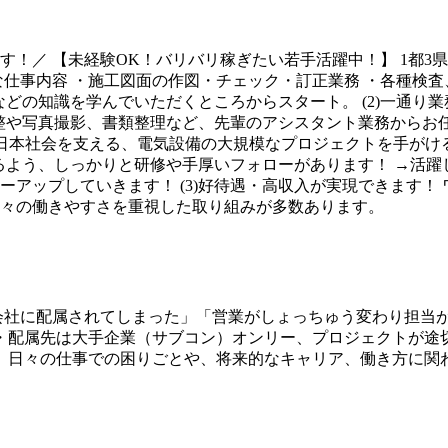
！／ 【未経験OK！バリバリ稼ぎたい若手活躍中！】 1都3
仕事内容 ・施工図面の作図・チェック・訂正業務 ・各種検査、
事などの知識を学んでいただくところからスタート。 (2)一通
調整や写真撮影、書類整理など、先輩のアシスタント業務からお任
です！ →日本社会を支える、電気設備の大規模なプロジェクトを
きるよう、しっかりと研修や手厚いフォローがあります！ →活
アップしていきます！ (3)好待遇・高収入が実現できます！
々の働きやすさを重視した取り組みが多数あります。
会社に配属されてしまった」「営業がしょっちゅう変わり担当
 ・配属先は大手企業（サブコン）オンリー、プロジェクトが途
！ 日々の仕事での困りごとや、将来的なキャリア、働き方に関