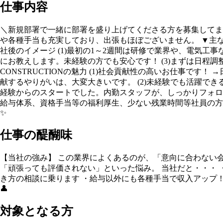
仕事内容
＼新規部署で一緒に部署を盛り上げてくださる方を募集してます
や各種手当も充実しており、出張もほぼございません。 ▼主な
社後のイメージ (1)最初の1～2週間は研修で業界や、電気工
にお教えします。未経験の方でも安心です！ (3)まずは日程
CONSTRUCTIONの魅力 (1)社会貢献性の高いお仕事
献するやりがいは、大変大きいです。 (2)未経験でも活躍で
経験からのスタートでした。内勤スタッフが、しっかりフォロー
給与体系、資格手当等の福利厚生、少ない残業時間等社員の方
✨
仕事の醍醐味
【当社の強み】 この業界によくあるのが、「意向に合わない
「頑張っても評価されない」といった悩み。 当社だと・・・
き方の相談に乗ります ・給与以外にも各種手当で収入アップ
👤
対象となる方