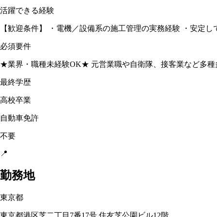
活躍できる経験
【歓迎条件】 ・電機／設備系の施工管理の実務経験 ・安定し
必須要件
★業界・職種未経験OK★ 元営業職や自衛隊、接客業など多
最終学歴
高校卒業
自動車免許
不要
📍
勤務地
東京都
東京都港区芝二丁目7番17号 住友芝公園ビル12階