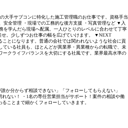
県の大手サブコンに特化した施工管理職のお仕事です。資格手当
安全管理 ・現場での工務的な後方支援 ・写真管理など ▼入
り業務を学んだら現場へ配属。一人ひとりのレベルに合わせて丁寧
せ。少しずつお仕事の幅を広げていけます。 ▼NEXT
手がけることになります。普通の会社では関われないような社会に貢
躍している社員も、ほとんどが異業界・異業種からの転職で、未
 ワークライフバランスを大切にする社風です。業界最高水準の
が誰か分からず相談できない」「フォローしてもらえない」
切れない！ ・1名の専任営業担当がサポート！案件の相談や働
わることまで細かくフォローしていきます。