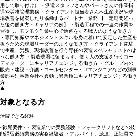
用して取り付け） ・派遣スタッフさんやパートさんの作業指
導や労務管理業務 ・クライアント担当者さんへ生産状況や現
場改善を提案したり協働するパートナー業務 【一定期間経っ
た後の働き方・キャリアの例】 ・製造工程での一連の作業を
習得し、モクモク作業中心で活躍をする職人のような働き方
・専門知識やマネジメントスキルを身に着けて安定した生産を
担うための現場リーダーのような働き方 ・クライアント常駐
で生産、労務、現場改善を行う専任の製造スペシャリストのよ
うな働き方 ・製造現場に留まらず、働く人の支援を行うコー
ディネーターにキャリアチェンジする働き方 ・グループ内の
販売・建設・介護・コールセンター・ITエンジニアなどの別事
業部や別事業会社へ異動し異業種にキャリアチェンジする働き
方
👤
対象となる方
活躍できる経験
<歓迎要件> ・製造業での実務経験 ・フォークリフトなどの技
能講習必須業務の実務経験者 ・アルバイト、派遣、正社員で