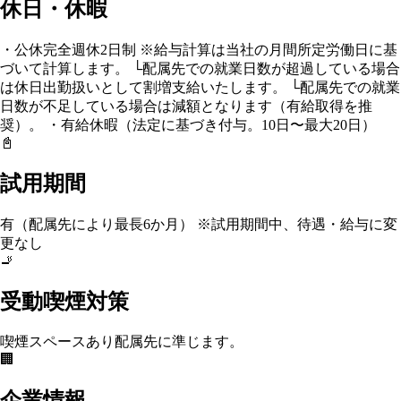
休日・休暇
・公休完全週休2日制 ※給与計算は当社の月間所定労働日に基
づいて計算します。 └配属先での就業日数が超過している場合
は休日出勤扱いとして割増支給いたします。 └配属先での就業
日数が不足している場合は減額となります（有給取得を推
奨）。 ・有給休暇（法定に基づき付与。10日〜最大20日）
📓
試用期間
有（配属先により最長6か月） ※試用期間中、待遇・給与に変
更なし
🚬
受動喫煙対策
喫煙スペースあり
配属先に準じます。
🏢
企業情報