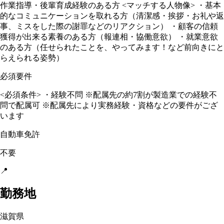
作業指導・後輩育成経験のある方 <マッチする人物像> ・基本
的なコミュニケーションを取れる方（清潔感・挨拶・お礼や返
事、ミスをした際の謝罪などのリアクション） ・顧客の信頼
獲得が出来る素養のある方（報連相・協働意欲） ・就業意欲
のある方（任せられたことを、やってみます！など前向きにと
らえられる姿勢）
必須要件
<必須条件> ・経験不問 ※配属先の約7割が製造業での経験不
問で配属可 ※配属先により実務経験・資格などの要件がござ
います
自動車免許
不要
📍
勤務地
滋賀県