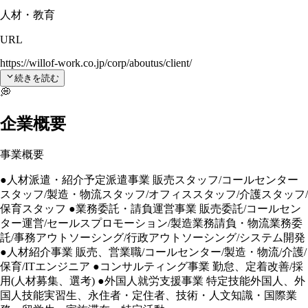
人材・教育
URL
https://willof-work.co.jp/corp/aboutus/client/
続きを読む
💭
企業概要
事業概要
●人材派遣・紹介予定派遣事業 販売スタッフ/コールセンター
スタッフ/製造・物流スタッフ/オフィススタッフ/介護スタッフ/
保育スタッフ ●業務委託・請負運営事業 販売委託/コールセン
ター運営/セールスプロモーション/製造業務請負・物流業務委
託/事務アウトソーシング/行政アウトソーシング/システム開発
●人材紹介事業 販売、営業職/コールセンター/製造・物流/介護/
保育/ITエンジニア ●コンサルティング事業 勤怠、定着改善/採
用(人材募集、選考) ●外国人就労支援事業 特定技能外国人、外
国人技能実習生、永住者・定住者、技術・人文知識・国際業