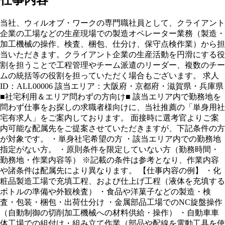
当社、ウィルオブ・ワークの専門職社員として、クライアント
企業の工場などの生産現場での製造オペレーター業務（製造・
加工機械の操作、検査、梱包、仕分け、保守点検作業）から担
当いただきます。クライアント企業の生産活動を円滑にする役
割を担うことで工程管理やチーム派遣のリーダー、複数のチー
ムの統括等の役割を担っていただく場合もございます。 求人
ID：ALL00006 該当エリア：大阪府・京都府・滋賀県・兵庫県
■社宅利用＆エリア問わずの方向け■ 該当エリア内で勤務地を
問わず仕事をお探しの求職者様向けに、当社推薦の「単身用社
宅有求人」をご案内しております。 面接時に選考官よりご案
内可能な配属先をご提案させていただきますが、下記条件の方
が対象です。 ・単身社宅希望の方 ・該当エリア内での勤務地
指定がない方。 ・原則条件を限定していない方（勤務時間・
勤務地・作業内容等） ※記載の条件は参考となり、作業内容
や諸条件は配属先により異なります。 【仕事内容の例】 ・化
粧品製造工場で充填工程、および仕上げ工程（液体を充填する
ボトルの準備や外観検査） ・食品や洋菓子などの製造・検
査・包装・梱包・出荷仕分け ・金属部品工場でのNC旋盤操作
（自動制御の切削加工機械への材料供給・操作） ・自動車車
体工場での組付け・組み立て作業（部品や配線を電動工具を使