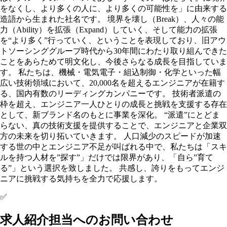
をなくし、より多くの人に、より多くの可能性を」に由来する
造語から生まれた社名です。 境界を壊し（Break）、人々の能
力（Ability）を拡張（Expand）していく、そして能力の拡張
を“より多く”行っていく、ということを表現しており、旧アウ
トソーシンググループ時代から30年間にわたり取り組んできた
ことをあらためて明文化し、今後さらなる成長を目指していま
す。 私たちは、機械・電気電子・組込制御・化学といった幅
広い技術領域において、20,000名を超えるエンジニアが在籍す
る、国内有数のリーディングカンパニーです。 技術者派遣の
枠を超え、エンジニア一人ひとりの成長と挑戦を支援する存在
として、新ブランド名のもとに事業を深化。 “派遣”にとどま
らない、真の技術支援を提供することで、エンジニアと企業双
方の未来を切り拓いていきます。 人口減少のスピードが加速
する世の中とエンジニア不足が叫ばれる中で、私たちは「スキ
ルを持つ人材を”探す”」だけでは限界があり、「自ら”育て
る”」という選択を致しました。 共感し、誇りをもってエンジ
ニアに挑戦する気持ちを全力で応援します。
✅
求人紹介担当へのお問い合わせ