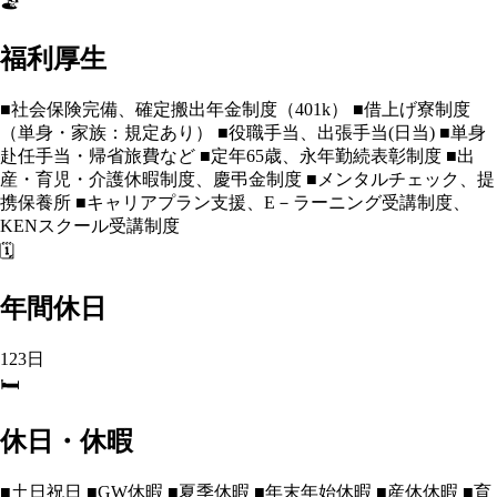
🏖️
福利厚生
■社会保険完備、確定搬出年金制度（401k） ■借上げ寮制度
（単身・家族：規定あり） ■役職手当、出張手当(日当) ■単身
赴任手当・帰省旅費など ■定年65歳、永年勤続表彰制度 ■出
産・育児・介護休暇制度、慶弔金制度 ■メンタルチェック、提
携保養所 ■キャリアプラン支援、E－ラーニング受講制度、
KENスクール受講制度
🗓️
年間休日
123日
🛏️
休日・休暇
■土日祝日 ■GW休暇 ■夏季休暇 ■年末年始休暇 ■産休休暇 ■育