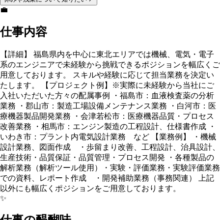
💼
仕事内容
【詳細】 福島県内を中心に東北エリアでは機械、電気・電子
系のエンジニアで未経験から挑戦できるポジションを幅広くご
用意しております。 スキルや経験に応じて担当業務を決定い
たします。 【プロジェクト例】※実際に未経験から当社にご
入社いただいた方々の配属事例 ・福島市：血液検査薬の分析
業務 ・郡山市：製造工場設備メンテナンス業務 ・白河市：医
療機器製品開発業務 ・会津若松市：医療機器品質・プロセス
改善業務 ・相馬市：エンジン製造の工程設計、仕様書作成 ・
いわき市：プラント内電気設計業務 など 【業務例】 ・機械
設計業務、図面作成 ・歩留まり改善、工程設計、治具設計、
生産技術・品質保証・品質管理・プロセス開発 ・各種製品の
解析業務（解析ツール使用）・実験・評価業務・実験評価業務
での資料、レポート作成 ・開発補助業務（事務関連） 上記
以外にも幅広くポジションをご用意しております。
✨