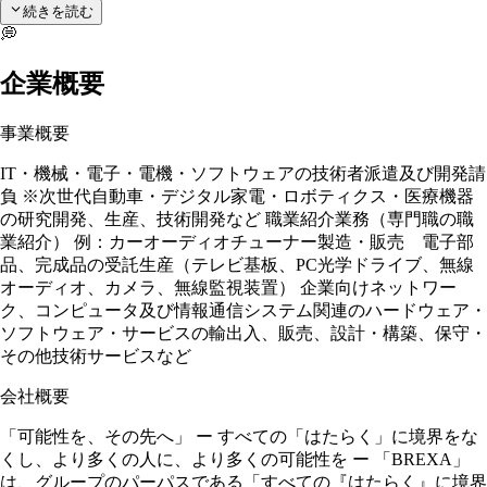
続きを読む
💭
企業概要
事業概要
IT・機械・電子・電機・ソフトウェアの技術者派遣及び開発請
負 ※次世代自動車・デジタル家電・ロボティクス・医療機器
の研究開発、生産、技術開発など 職業紹介業務（専門職の職
業紹介） 例：カーオーディオチューナー製造・販売 電子部
品、完成品の受託生産（テレビ基板、PC光学ドライブ、無線
オーディオ、カメラ、無線監視装置） 企業向けネットワー
ク、コンピュータ及び情報通信システム関連のハードウェア・
ソフトウェア・サービスの輸出入、販売、設計・構築、保守・
その他技術サービスなど
会社概要
「可能性を、その先へ」 ー すべての「はたらく」に境界をな
くし、より多くの人に、より多くの可能性を ー 「BREXA」
は、グループのパーパスである「すべての『はたらく』に境界