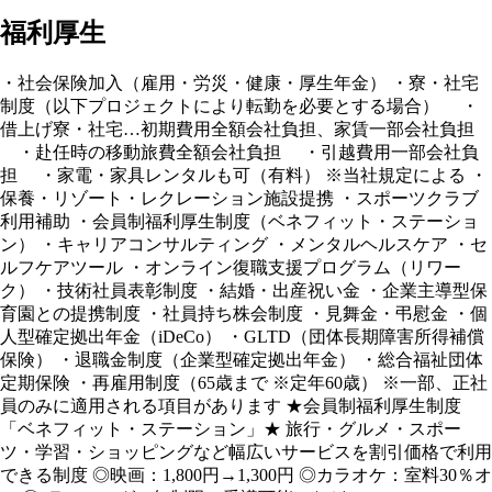
福利厚生
・社会保険加入（雇用・労災・健康・厚生年金） ・寮・社宅
制度（以下プロジェクトにより転勤を必要とする場合） ・
借上げ寮・社宅…初期費用全額会社負担、家賃一部会社負担
・赴任時の移動旅費全額会社負担 ・引越費用一部会社負
担 ・家電・家具レンタルも可（有料） ※当社規定による ・
保養・リゾート・レクレーション施設提携 ・スポーツクラブ
利用補助 ・会員制福利厚生制度（ベネフィット・ステーショ
ン） ・キャリアコンサルティング ・メンタルヘルスケア ・セ
ルフケアツール ・オンライン復職支援プログラム（リワー
ク） ・技術社員表彰制度 ・結婚・出産祝い金 ・企業主導型保
育園との提携制度 ・社員持ち株会制度 ・見舞金・弔慰金 ・個
人型確定拠出年金（iDeCo） ・GLTD（団体長期障害所得補償
保険） ・退職金制度（企業型確定拠出年金） ・総合福祉団体
定期保険 ・再雇用制度（65歳まで ※定年60歳） ※一部、正社
員のみに適用される項目があります ★会員制福利厚生制度
「ベネフィット・ステーション」★ 旅行・グルメ・スポー
ツ・学習・ショッピングなど幅広いサービスを割引価格で利用
できる制度 ◎映画：1,800円→1,300円 ◎カラオケ：室料30％オ