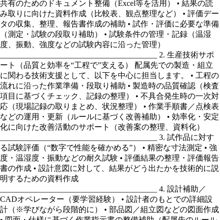
共有のためのドキュメント整備（Excel等を活用） • 結果の読
み取りに向けた資料作成（比較表、観点整理など） • 評価デー
タの収集、整理、報告書作成の補助 • 試作・評価に必要な準備
（測定・試験の段取り補助） • 試験条件の管理・記録（温湿
度、振動、強度などの試験内容に沿った管理）
________________________________________ 2. 生産技術サポ
ート（品質と効率を“工程で”支える） 配属先での製造・組立
に関わる技術支援として、以下を中心に担当します。 • 工程の
流れに沿った作業準備・段取り補助 • 製造時の品質確認（検査
項目に基づくチェック、記録の整理） • 不具合発生時の一次対
応（現場記録の取りまとめ、状況整理） • 作業手順書／点検表
などの運用・更新（ルールに基づく改善補助） • 効率化・安定
化に向けた改善活動のサポート（改善案の整理、資料化）
________________________________________ 3. 試作品に対す
る試験評価（“数字で性能を確かめる”） • 精密な寸法測定 • 強
度・温湿度・振動などの耐久試験 • 評価結果の整理・評価報告
書の作成 • 設計意図に対して、結果がどう出たかを技術的に説
明するための資料作成
________________________________________ 4. 設計補助／
CADオペレーター（要学習経験） • 設計者のもとでの詳細設
計（※学びながら段階的に） • 部品図／組立図などの図面作成
• 図面・仕様に基づく作業指示書の整備補助（配属先のルール