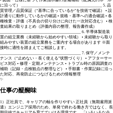
に沿って） ________________________________________ 5. 品
質管理／品質保証（“基準に合っているか”を技術で確認） • 設
計通りに動作しているかの確認 • 規格・基準への適合確認 • 各
種検査・評価（不具合の切り分けに向けた一次対応含む） • 検
査結果の取りまとめ（評価内容の整理、報告書作成）
________________________________________ 6. 半導体製造装
置の組立業務（未経験から始めやすい領域） • 未経験から取り
組みやすい装置の組立業務をご案内する場合があります ※面
接時に適性を踏まえてご相談します。
________________________________________ 7. 保守／メンテ
ナンス（“止めない・長く使える”状態づくり） • アフターサー
ビス対応 • 修理・定期メンテナンス • トラブル時の原因調査の
補助（記録・点検観点の整理など） • 手順書・作業記録に沿っ
た対応、再発防止につなげるための情報整理
✨
仕事の醍醐味
1）正社員で、キャリアの軸を作りやすい 正社員（無期雇用派
遣）エンジニア採用のため、単発で終わる働き方ではなく、長
期目線でキャリアを育てていける環境です。 「いろいろな企