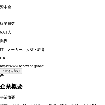
資本金
-
従業員数
6321人
業界
IT、メーカー、人材・教育
URL
https://www.benext.co.jp/bnt/
続きを読む
💭
企業概要
事業概要