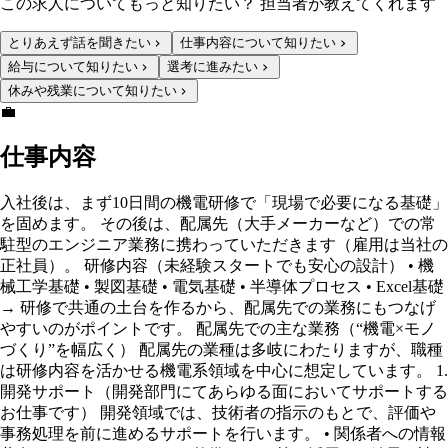
この求人についてもっと知りたい？ 担当者が教えてくれます
とりあえず話を聞きたい
仕事内容について知りたい
給与について知りたい
選考に進みたい
休みや残業について知りたい
💼
仕事内容
入社後は、まず10日間の機電研修で「現場で必要になる基礎」
を固めます。 その後は、配属先（大手メーカーなど）での常
駐型のエンジニア業務に携わっていただきます（雇用は当社の
正社員）。 研修内容（未経験スタートでも安心の設計） • 機
械工学基礎 • 製図基礎 • 電気基礎 • 半導体プロセス • Excel基礎
→ 研修で共通の土台を作るから、配属先での業務にもつなげ
やすいのがポイントです。 配属先での主な業務（“機電×モノ
づくり”を幅広く） 配属先の業種は多岐にわたりますが、職種
は研修内容を活かせる機電系領域を中心に想定しています。 1.
開発サポート（開発部門にてあらゆる面においてサポートする
お仕事です） 開発領域では、技術者の指示のもとで、評価や
事務処理を前に進めるサポートを行います。 • 関係者への情報