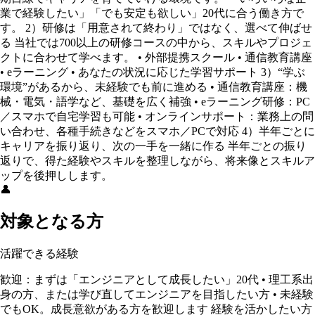
業で経験したい」「でも安定も欲しい」20代に合う働き方で
す。 2）研修は「用意されて終わり」ではなく、選べて伸ばせ
る 当社では700以上の研修コースの中から、スキルやプロジェ
クトに合わせて学べます。 • 外部提携スクール • 通信教育講座
• eラーニング • あなたの状況に応じた学習サポート 3）“学ぶ
環境”があるから、未経験でも前に進める • 通信教育講座：機
械・電気・語学など、基礎を広く補強 • eラーニング研修：PC
／スマホで自宅学習も可能 • オンラインサポート：業務上の問
い合わせ、各種手続きなどをスマホ／PCで対応 4）半年ごとに
キャリアを振り返り、次の一手を一緒に作る 半年ごとの振り
返りで、得た経験やスキルを整理しながら、将来像とスキルア
ップを後押しします。
👤
対象となる方
活躍できる経験
歓迎：まずは「エンジニアとして成長したい」20代 • 理工系出
身の方、または学び直してエンジニアを目指したい方 • 未経験
でもOK。成長意欲がある方を歓迎します 経験を活かしたい方