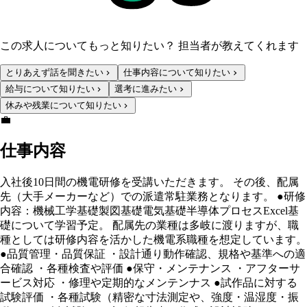
この求人についてもっと知りたい？ 担当者が教えてくれます
とりあえず話を聞きたい
仕事内容について知りたい
給与について知りたい
選考に進みたい
休みや残業について知りたい
💼
仕事内容
入社後10日間の機電研修を受講いただきます。 その後、配属
先（大手メーカーなど）での派遣常駐業務となります。 ●研修
内容：機械工学基礎製図基礎電気基礎半導体プロセスExcel基
礎について学習予定。 配属先の業種は多岐に渡りますが、職
種としては研修内容を活かした機電系職種を想定しています。
●品質管理・品質保証 ・設計通り動作確認、規格や基準への適
合確認 ・各種検査や評価 ●保守・メンテナンス ・アフターサ
ービス対応 ・修理や定期的なメンテンナス ●試作品に対する
試験評価 ・各種試験（精密な寸法測定や、強度・温湿度・振