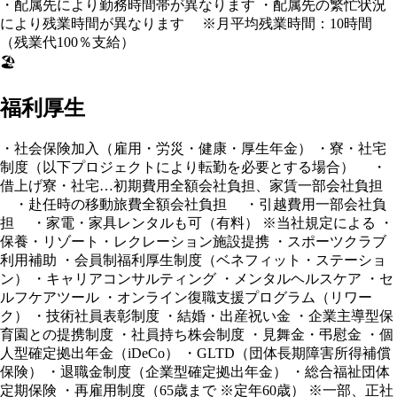
・配属先により勤務時間帯が異なります ・配属先の繁忙状況
により残業時間が異なります ※月平均残業時間：10時間
（残業代100％支給）
🏖️
福利厚生
・社会保険加入（雇用・労災・健康・厚生年金） ・寮・社宅
制度（以下プロジェクトにより転勤を必要とする場合） ・
借上げ寮・社宅…初期費用全額会社負担、家賃一部会社負担
・赴任時の移動旅費全額会社負担 ・引越費用一部会社負
担 ・家電・家具レンタルも可（有料） ※当社規定による ・
保養・リゾート・レクレーション施設提携 ・スポーツクラブ
利用補助 ・会員制福利厚生制度（ベネフィット・ステーショ
ン） ・キャリアコンサルティング ・メンタルヘルスケア ・セ
ルフケアツール ・オンライン復職支援プログラム（リワー
ク） ・技術社員表彰制度 ・結婚・出産祝い金 ・企業主導型保
育園との提携制度 ・社員持ち株会制度 ・見舞金・弔慰金 ・個
人型確定拠出年金（iDeCo） ・GLTD（団体長期障害所得補償
保険） ・退職金制度（企業型確定拠出年金） ・総合福祉団体
定期保険 ・再雇用制度（65歳まで ※定年60歳） ※一部、正社