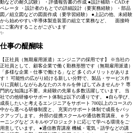
動などの耐久試験） ・評価報告書の作成 ●設計補助・CADオ
ペレータ ・設計者のもとでの詳細設計（要実務経験） ・部品
図／組立図などの図面作成（要学習経験） ●上記の他、未経験
から始めやすい半導体製造装置の組立て業務など、 面接時
にご案内することがございます
✨
仕事の醍醐味
【正社員（無期雇用派遣）エンジニアの採用です】 ※当社の
正社員として、顧客企業で働く勤務形態です（無期雇用派遣）
「多様な企業・仕事で働ける」など 多くのメリットがありま
す！ 可能性の広がり続ける新しい分野で、製品・サービス作
りに貢献しながらあなたのスキルを伸 ばしてみませんか？ 専
門的な知識は不要。未経験の先輩も多数活躍しています。 当
社での他研修やサポート体制は以下の通りです。 ●自ら学び、
成長したいと考えるエンジニアをサポート 700以上のコースの
中から選べる研修制度と、 充実のサポート体制で成長をバッ
クアップします。 外部の提携スクールや通信教育講座、ｅラ
ーニングなど スキルやプロジェクトに応じて学べる環境をご
用意しています。 ●通信教育講座 機械・電気・語学などの講