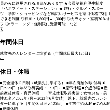
員のみに適用される項目があります ★会員制福利厚生制度
「ベネフィット・ステーション」★ 旅行・グルメ・スポー
ツ・学習・ショッピングなど幅広いサービスを割引価格で利用
できる制度 ◎映画：1,800円→1,300円 ◎カラオケ：室料30％オ
フ ◎eラーニング：無制限に受講可能 など
🗓️
年間休日
就業先のカレンダーに準ずる（年間休日最大125日）
🛏️
休日・休暇
■完全週休２日制（就業先に準ずる） ■年次有給休暇 付与10
日〜20日（年間取得実績：12.3日） ■慶弔休暇 ■介護休暇 ■産
前産後休暇・育児休暇 （育児休暇取得実績：女性34名・男
性31名／2022年7月～2023年6月実績） 以下、就業先のカレン
ダーに準ずる（年間休日最大125日） ■年末年始休暇 ■GW休暇
■夏季休暇