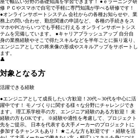
座で幅広い分野の基礎知識を学習できます！ ●ｅラーニング研
修 ＰＣやスマホで自宅で手軽に専門知識が学べる研修です！
●オンラインサポートシステム 会社からの各種お知らせや、業
務上の問い合わせ、勤怠関連の申請など、 各種の手続きをス
マホやPCからいつでも手軽に行える オンラインサポートシス
テムを完備しています。 ●キャリアブラッシュアップ 自分自
身の業務経験やそこで得たスキルなどを半年ごとに振り返り、
エンジニアとしての将来像の形成やスキルアップをサポートし
ます。
👤
対象となる方
活躍できる経験
●エンジニアとして成長したい方歓迎！20代～30代を中心に活
躍中です！ モノづくりに関する様々な分野にチャレンジでき
ます。 理工系学校卒の方、エンジニア経験のある方歓迎！ 未
経験の方もOKです。 ※経験や適性を考慮して、プロジェクト
先をご提示。 日本を代表する大手メーカーのプロジェクトに
参加するチャンスもあり！ ★こんな方も歓迎です ・経験を活
かして大手メーカーで働きたい方 ・幅広いスキルを身につけ