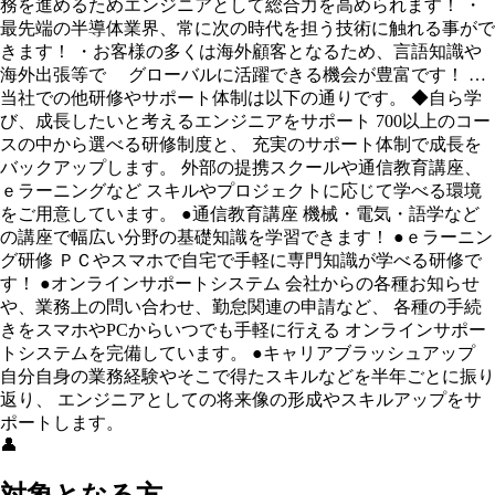
務を進めるためエンジニアとして総合力を高められます！ ・
最先端の半導体業界、常に次の時代を担う技術に触れる事がで
きます！ ・お客様の多くは海外顧客となるため、言語知識や
海外出張等で グローバルに活躍できる機会が豊富です！ …
当社での他研修やサポート体制は以下の通りです。 ◆自ら学
び、成長したいと考えるエンジニアをサポート 700以上のコー
スの中から選べる研修制度と、 充実のサポート体制で成長を
バックアップします。 外部の提携スクールや通信教育講座、
ｅラーニングなど スキルやプロジェクトに応じて学べる環境
をご用意しています。 ●通信教育講座 機械・電気・語学など
の講座で幅広い分野の基礎知識を学習できます！ ●ｅラーニン
グ研修 ＰＣやスマホで自宅で手軽に専門知識が学べる研修で
す！ ●オンラインサポートシステム 会社からの各種お知らせ
や、業務上の問い合わせ、勤怠関連の申請など、 各種の手続
きをスマホやPCからいつでも手軽に行える オンラインサポー
トシステムを完備しています。 ●キャリアブラッシュアップ
自分自身の業務経験やそこで得たスキルなどを半年ごとに振り
返り、 エンジニアとしての将来像の形成やスキルアップをサ
ポートします。
👤