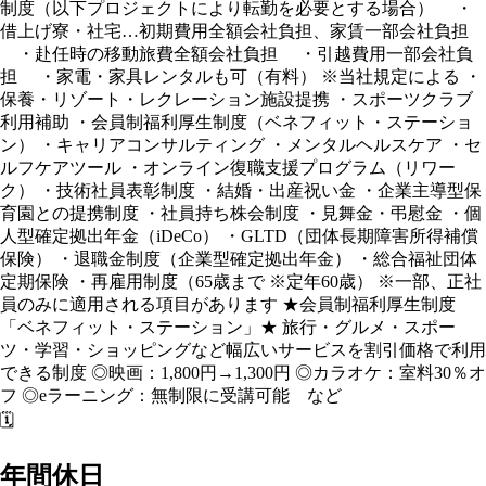
制度（以下プロジェクトにより転勤を必要とする場合） ・
借上げ寮・社宅…初期費用全額会社負担、家賃一部会社負担
・赴任時の移動旅費全額会社負担 ・引越費用一部会社負
担 ・家電・家具レンタルも可（有料） ※当社規定による ・
保養・リゾート・レクレーション施設提携 ・スポーツクラブ
利用補助 ・会員制福利厚生制度（ベネフィット・ステーショ
ン） ・キャリアコンサルティング ・メンタルヘルスケア ・セ
ルフケアツール ・オンライン復職支援プログラム（リワー
ク） ・技術社員表彰制度 ・結婚・出産祝い金 ・企業主導型保
育園との提携制度 ・社員持ち株会制度 ・見舞金・弔慰金 ・個
人型確定拠出年金（iDeCo） ・GLTD（団体長期障害所得補償
保険） ・退職金制度（企業型確定拠出年金） ・総合福祉団体
定期保険 ・再雇用制度（65歳まで ※定年60歳） ※一部、正社
員のみに適用される項目があります ★会員制福利厚生制度
「ベネフィット・ステーション」★ 旅行・グルメ・スポー
ツ・学習・ショッピングなど幅広いサービスを割引価格で利用
できる制度 ◎映画：1,800円→1,300円 ◎カラオケ：室料30％オ
フ ◎eラーニング：無制限に受講可能 など
🗓️
年間休日