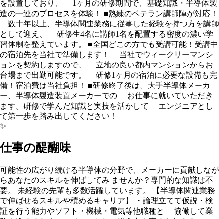
を設置しており、 1ヶ月の研修期間で、基礎知識・半導体製
造の一連のプロセスを体験！ ■熟練のベテラン講師陣が対応！
数十年以上、半導体関連業務に従事した経験を持つ方を講師
として迎え、 研修生4名に講師1名を配置する密度の濃い学
習体制を整えています。 ■全国どこの方でも受講可能！受講中
の宿泊先を当社で準備します！ 当社でウィークリーマンシ
ョンを契約しますので、 立地の良い都内マンションからお
台場まで出勤可能です。 研修1ヶ月の宿泊に必要な設備も完
備！宿泊費は当社負担！ ■研修終了後は、大手半導体メーカ
ー、半導体製造装置メーカーでの お仕事に就いていただき
ます。研修で学んだ知識と実技を活かして エンジニアとし
て第一歩を踏み出してください！
✨
仕事の醍醐味
可能性の広がり続ける半導体の分野で、メーカーに貢献しなが
らあなたのスキルを伸ばしてみ ませんか？専門的な知識は不
要。 未経験の先輩も多数活躍しています。 【半導体関連業務
で伸ばせるスキルや積めるキャリア】 ・論理立てて仮説・検
証を行う能力やソフト・機械・電気等他職種と 協働して業