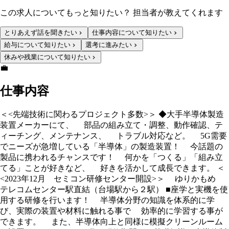
この求人についてもっと知りたい？ 担当者が教えてくれます
とりあえず話を聞きたい
仕事内容について知りたい
給与について知りたい
選考に進みたい
休みや残業について知りたい
💼
仕事内容
＜<先端技術に関わるプロジェクト多数>＞ ◆大手半導体製造
装置メーカーにて、 部品の組み立て・調整、動作確認、テ
ィーチング、メンテナンス、 トラブル対応など。 5G需要
でニーズが急増している「半導体」の製造装置！ 今話題の
製品に携われるチャンスです！ 何かを「つくる」「組み立
てる」ことが好きなど、 好きを活かして成長できます。 ＜
<2023年12月 セミコン研修センター開設>＞ ゆりかもめ
テレコムセンター駅直結（台場駅から２駅） ■座学と実機を使
用する研修を行います！ 半導体分野の知識を体系的に学
び、実際の装置や材料に触れる事で 効率的に学習する事が
できます。 また、半導体向上と同様に模擬クリーンルーム