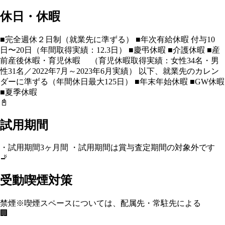
休日・休暇
■完全週休２日制（就業先に準ずる） ■年次有給休暇 付与10
日〜20日（年間取得実績：12.3日） ■慶弔休暇 ■介護休暇 ■産
前産後休暇・育児休暇 （育児休暇取得実績：女性34名・男
性31名／2022年7月～2023年6月実績） 以下、就業先のカレン
ダーに準ずる（年間休日最大125日） ■年末年始休暇 ■GW休暇
■夏季休暇
📓
試用期間
・試用期間3ヶ月間 ・試用期間は賞与査定期間の対象外です
🚬
受動喫煙対策
禁煙
※喫煙スペースについては、配属先・常駐先による
🏢