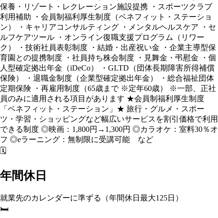
保養・リゾート・レクレーション施設提携 ・スポーツクラブ
利用補助 ・会員制福利厚生制度（ベネフィット・ステーショ
ン） ・キャリアコンサルティング ・メンタルヘルスケア ・セ
ルフケアツール ・オンライン復職支援プログラム（リワー
ク） ・技術社員表彰制度 ・結婚・出産祝い金 ・企業主導型保
育園との提携制度 ・社員持ち株会制度 ・見舞金・弔慰金 ・個
人型確定拠出年金（iDeCo） ・GLTD（団体長期障害所得補償
保険） ・退職金制度（企業型確定拠出年金） ・総合福祉団体
定期保険 ・再雇用制度（65歳まで ※定年60歳） ※一部、正社
員のみに適用される項目があります ★会員制福利厚生制度
「ベネフィット・ステーション」★ 旅行・グルメ・スポー
ツ・学習・ショッピングなど幅広いサービスを割引価格で利用
できる制度 ◎映画：1,800円→1,300円 ◎カラオケ：室料30％オ
フ ◎eラーニング：無制限に受講可能 など
🗓️
年間休日
就業先のカレンダーに準ずる（年間休日最大125日）
🛏️