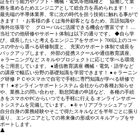
証を行う能力やソフト・機械・電気等他職種と 協働して業
務を進めるためエンジニアとして総合力を高められます！ ・
最先端の半導体業界、常に次の時代を担う技術に触れる事がで
きます！ ・お客様の多くは海外顧客となるため、言語知識や
海外出張等で グローバルに活躍できる機会が豊富です！ …
当社での他研修やサポート体制は以下の通りです。 ◆自ら学
び、成長したいと考えるエンジニアをサポート 700以上のコー
スの中から選べる研修制度と、 充実のサポート体制で成長を
バックアップします。 外部の提携スクールや通信教育講座、
ｅラーニングなど スキルやプロジェクトに応じて学べる環境
をご用意しています。 ●通信教育講座 機械・電気・語学など
の講座で幅広い分野の基礎知識を学習できます！ ●ｅラーニン
グ研修 ＰＣやスマホで自宅で手軽に専門知識が学べる研修で
す！ ●オンラインサポートシステム 会社からの各種お知らせ
や、業務上の問い合わせ、勤怠関連の申請など、 各種の手続
きをスマホやPCからいつでも手軽に行える オンラインサポー
トシステムを完備しています。 ●キャリアブラッシュアップ
自分自身の業務経験やそこで得たスキルなどを半年ごとに振り
返り、 エンジニアとしての将来像の形成やスキルアップをサ
ポートします。
👤