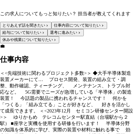
この求人についてもっと知りたい？ 担当者が教えてくれます
とりあえず話を聞きたい
仕事内容について知りたい
給与について知りたい
選考に進みたい
休みや残業について知りたい
💼
仕事内容
＜<先端技術に関わるプロジェクト多数>＞ ◆大手半導体製造
装置メーカーにて… プロセス開発、装置の組み立て・調
整、動作確認、ティーチング、 メンテナンス、トラブル対
応など。 5G需要でニーズが急増している「半導体」の製造
装置！ 今話題の製品に携われるチャンスです！ 何かを
「つくる」「組み立てる」ことが好きなど、 好きを活かし
て成長できます。 ＜<2023年12月 セミコン研修センター開設
>＞ ゆりかもめ テレコムセンター駅直結（台場駅から２
駅） ■座学と実機を使用する研修を行います！ 半導体分野
の知識を体系的に学び、実際の装置や材料に触れる事で 効