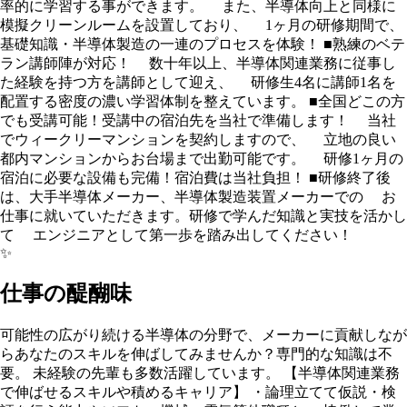
率的に学習する事ができます。 また、半導体向上と同様に
模擬クリーンルームを設置しており、 1ヶ月の研修期間で、
基礎知識・半導体製造の一連のプロセスを体験！ ■熟練のベテ
ラン講師陣が対応！ 数十年以上、半導体関連業務に従事し
た経験を持つ方を講師として迎え、 研修生4名に講師1名を
配置する密度の濃い学習体制を整えています。 ■全国どこの方
でも受講可能！受講中の宿泊先を当社で準備します！ 当社
でウィークリーマンションを契約しますので、 立地の良い
都内マンションからお台場まで出勤可能です。 研修1ヶ月の
宿泊に必要な設備も完備！宿泊費は当社負担！ ■研修終了後
は、大手半導体メーカー、半導体製造装置メーカーでの お
仕事に就いていただきます。研修で学んだ知識と実技を活かし
て エンジニアとして第一歩を踏み出してください！
✨
仕事の醍醐味
可能性の広がり続ける半導体の分野で、メーカーに貢献しなが
らあなたのスキルを伸ばしてみませんか？専門的な知識は不
要。 未経験の先輩も多数活躍しています。 【半導体関連業務
で伸ばせるスキルや積めるキャリア】 ・論理立てて仮説・検