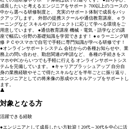
成長したいと考えるエンジニアをサポート 700以上のコースの
中から選べる研修制度と、 充実のサポート体制で成長をバッ
クアップします。 外部の提携スクールや通信教育講座、ｅラ
ーニングなど スキルやプロジェクトに応じて学べる環境をご
用意しています。 ●通信教育講座 機械・電気・語学などの講
座で幅広い分野の基礎知識を学習できます！ ●ｅラーニング研
修 ＰＣやスマホで自宅で手軽に専門知識が学べる研修です！
●オンラインサポートシステム 会社からの各種お知らせや、業
務上の問い合わせ、勤怠関連の申請など、 各種の手続きをス
マホやPCからいつでも手軽に行える オンラインサポートシス
テムを完備しています。 ●キャリアブラッシュアップ 自分自
身の業務経験やそこで得たスキルなどを半年ごとに振り返り、
エンジニアとしての将来像の形成やスキルアップをサポートし
ます。
👤
対象となる方
活躍できる経験
●エンジニアとして成長したい方歓迎！20代～30代を中心に活