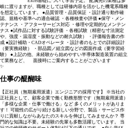
Excel基礎について学習予定。 配属先の業種は多
岐に渡りますが、職種としては研修内容を活かした機電系職種
を想定しています。 ●品質管理・品質保証 ・設計通り動作確
認、規格や基準への適合確認 ・各種検査や評価 ●保守・メン
テナンス ・アフターサービス対応 ・修理や定期的なメンテン
ナス ●試作品に対する試験評価 ・各種試験（精密な寸法測定
や、強度・温湿度・振動などの耐久試験） ・評価報告書の作
成 ●設計補助・CADオペレータ ・設計者のもとでの詳細設計
（要実務経験） ・部品図／組立図などの図面作成（要学習経
験） ●上記の他、未経験から始めやすい半導体製造装置の組立
て業務など、 面接時にご案内することがございます
✨
仕事の醍醐味
【正社員（無期雇用派遣）エンジニアの採用です】 ※当社の
正社員として、顧客企業で働く勤務形態です（無期雇用派遣）
「多様な企業・仕事で働ける」など 多くのメリットがありま
す！ 可能性の広がり続ける新しい分野で、製品・サービス作
りに貢献しながらあなたのスキルを伸ばしてみませんか？ 専
門的な知識は不要。未経験の先輩も多数活躍しています。 当
社での他研修やサポート体制は以下の通りです。 ●自ら学び、