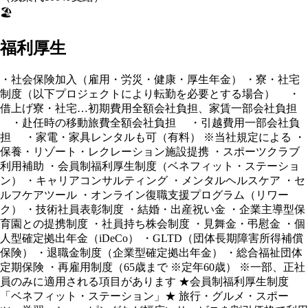
🏖️
福利厚生
・社会保険加入（雇用・労災・健康・厚生年金） ・寮・社宅
制度（以下プロジェクトにより転勤を必要とする場合） ・
借上げ寮・社宅…初期費用全額会社負担、家賃一部会社負担
・赴任時の移動旅費全額会社負担 ・引越費用一部会社負
担 ・家電・家具レンタルも可（有料） ※当社規定による ・
保養・リゾート・レクレーション施設提携 ・スポーツクラブ
利用補助 ・会員制福利厚生制度（ベネフィット・ステーショ
ン） ・キャリアコンサルティング ・メンタルヘルスケア ・セ
ルフケアツール ・オンライン復職支援プログラム（リワー
ク） ・技術社員表彰制度 ・結婚・出産祝い金 ・企業主導型保
育園との提携制度 ・社員持ち株会制度 ・見舞金・弔慰金 ・個
人型確定拠出年金（iDeCo） ・GLTD（団体長期障害所得補償
保険） ・退職金制度（企業型確定拠出年金） ・総合福祉団体
定期保険 ・再雇用制度（65歳まで ※定年60歳） ※一部、正社
員のみに適用される項目があります ★会員制福利厚生制度
「ベネフィット・ステーション」★ 旅行・グルメ・スポー