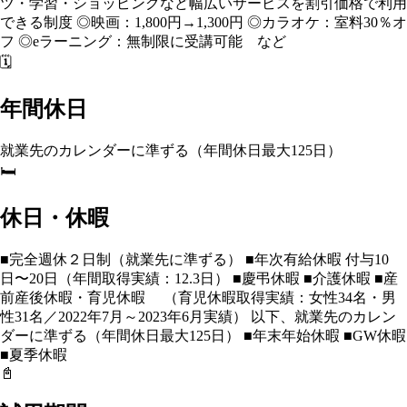
ツ・学習・ショッピングなど幅広いサービスを割引価格で利用
できる制度 ◎映画：1,800円→1,300円 ◎カラオケ：室料30％オ
フ ◎eラーニング：無制限に受講可能 など
🗓️
年間休日
就業先のカレンダーに準ずる（年間休日最大125日）
🛏️
休日・休暇
■完全週休２日制（就業先に準ずる） ■年次有給休暇 付与10
日〜20日（年間取得実績：12.3日） ■慶弔休暇 ■介護休暇 ■産
前産後休暇・育児休暇 （育児休暇取得実績：女性34名・男
性31名／2022年7月～2023年6月実績） 以下、就業先のカレン
ダーに準ずる（年間休日最大125日） ■年末年始休暇 ■GW休暇
■夏季休暇
📓