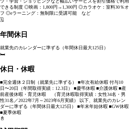
ツ・学習・ショッピングなど幅広いサービスを割引価格で利用
できる制度 ◎映画：1,800円→1,300円 ◎カラオケ：室料30％オ
フ ◎eラーニング：無制限に受講可能 など
🗓️
年間休日
就業先のカレンダーに準ずる（年間休日最大125日）
🛏️
休日・休暇
■完全週休２日制（就業先に準ずる） ■年次有給休暇 付与10
日〜20日（年間取得実績：12.3日） ■慶弔休暇 ■介護休暇 ■産
前産後休暇・育児休暇 （育児休暇取得実績：女性34名・男
性31名／2022年7月～2023年6月実績） 以下、就業先のカレン
ダーに準ずる（年間休日最大125日） ■年末年始休暇 ■GW休暇
■夏季休暇
📓