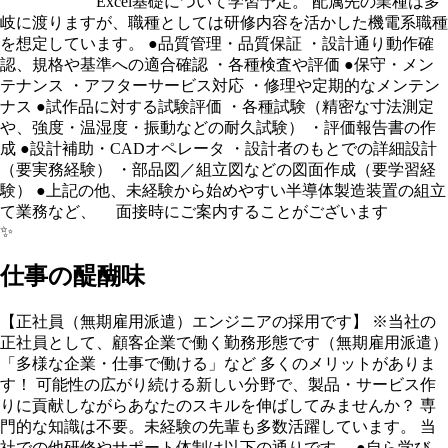
Excel基礎について学習予定。 配属先の業種は多
岐に渡りますが、職種としては研修内容を活かした機電系職種
を想定しています。 ●品質管理・品質保証 ・設計通り動作確
認、規格や基準への適合確認 ・各種検査や評価 ●保守・メン
テナンス ・アフターサービス対応 ・修理や定期的なメンテン
ナス ●試作品に対する試験評価 ・各種試験（精密な寸法測定
や、強度・温湿度・振動などの耐久試験） ・評価報告書の作
成 ●設計補助・CADオペレータ ・設計者のもとでの詳細設計
（要実務経験） ・部品図／組立図などの図面作成（要学習経
験） ●上記の他、未経験から始めやすい半導体製造装置の組立
て業務など、 面接時にご案内することがございます
✨
仕事の醍醐味
【正社員（無期雇用派遣）エンジニアの採用です】 ※当社の
正社員として、顧客企業で働く勤務形態です（無期雇用派遣）
「多様な企業・仕事で働ける」など 多くのメリットがありま
す！ 可能性の広がり続ける新しい分野で、製品・サービス作
りに貢献しながらあなたのスキルを伸ばしてみませんか？ 専
門的な知識は不要。未経験の先輩も多数活躍しています。 当
社での他研修やサポート体制は以下の通りです。 ●自ら学び、