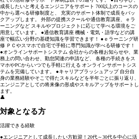
成長したいと考えるエンジニアをサポート 700以上のコースの
中から選べる研修制度と、 充実のサポート体制で成長をバッ
クアップします。 外部の提携スクールや通信教育講座、ｅラ
ーニングなど スキルやプロジェクトに応じて学べる環境をご
用意しています。 ●通信教育講座 機械・電気・語学などの講
座で幅広い分野の基礎知識を学習できます！ ●ｅラーニング研
修 ＰＣやスマホで自宅で手軽に専門知識が学べる研修です！
●オンラインサポートシステム 会社からの各種お知らせや、業
務上の問い合わせ、勤怠関連の申請など、 各種の手続きをス
マホやPCからいつでも手軽に行える オンラインサポートシス
テムを完備しています。 ●キャリアブラッシュアップ 自分自
身の業務経験やそこで得たスキルなどを半年ごとに振り返り、
エンジニアとしての将来像の形成やスキルアップをサポートし
ます。
👤
対象となる方
活躍できる経験
●エンジニアとして成長したい方歓迎！20代～30代を中心に活