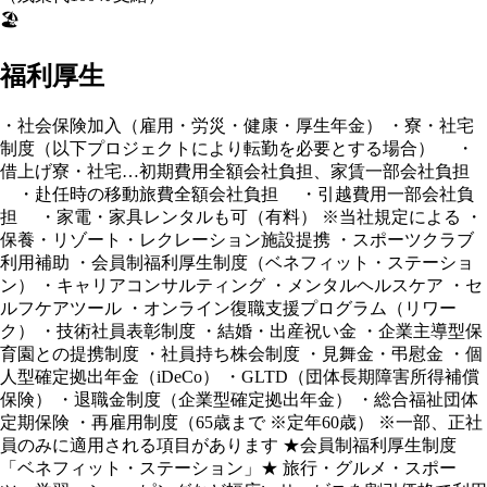
🏖️
福利厚生
・社会保険加入（雇用・労災・健康・厚生年金） ・寮・社宅
制度（以下プロジェクトにより転勤を必要とする場合） ・
借上げ寮・社宅…初期費用全額会社負担、家賃一部会社負担
・赴任時の移動旅費全額会社負担 ・引越費用一部会社負
担 ・家電・家具レンタルも可（有料） ※当社規定による ・
保養・リゾート・レクレーション施設提携 ・スポーツクラブ
利用補助 ・会員制福利厚生制度（ベネフィット・ステーショ
ン） ・キャリアコンサルティング ・メンタルヘルスケア ・セ
ルフケアツール ・オンライン復職支援プログラム（リワー
ク） ・技術社員表彰制度 ・結婚・出産祝い金 ・企業主導型保
育園との提携制度 ・社員持ち株会制度 ・見舞金・弔慰金 ・個
人型確定拠出年金（iDeCo） ・GLTD（団体長期障害所得補償
保険） ・退職金制度（企業型確定拠出年金） ・総合福祉団体
定期保険 ・再雇用制度（65歳まで ※定年60歳） ※一部、正社
員のみに適用される項目があります ★会員制福利厚生制度
「ベネフィット・ステーション」★ 旅行・グルメ・スポー