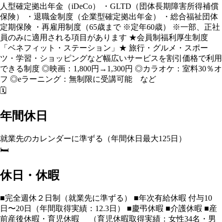
人型確定拠出年金（iDeCo） ・GLTD（団体長期障害所得補償
保険） ・退職金制度（企業型確定拠出年金） ・総合福祉団体
定期保険 ・再雇用制度（65歳まで ※定年60歳） ※一部、正社
員のみに適用される項目があります ★会員制福利厚生制度
「ベネフィット・ステーション」★ 旅行・グルメ・スポー
ツ・学習・ショッピングなど幅広いサービスを割引価格で利用
できる制度 ◎映画：1,800円→1,300円 ◎カラオケ：室料30％オ
フ ◎eラーニング：無制限に受講可能 など
🗓️
年間休日
就業先のカレンダーに準ずる（年間休日最大125日）
🛏️
休日・休暇
■完全週休２日制（就業先に準ずる） ■年次有給休暇 付与10
日〜20日（年間取得実績：12.3日） ■慶弔休暇 ■介護休暇 ■産
前産後休暇・育児休暇 （育児休暇取得実績：女性34名・男