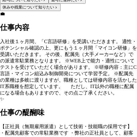
休みや残業について知りたい
💼
仕事内容
入社後１ヶ月間、「C言語研修」を受講いただきます。 適性・
ポテンシャル確認の上、更にもう１ヶ月間「マイコン研修」を
受講いただきます。 その後、配属先（大手メーカーなど）で
の派遣常駐業務となります。 ※WEB上で能力・適性について
テストを受けていただく場合があります。 ※研修内容：主にC
言語・マイコン組込み制御開発について学習予定。 ※配属先
の業種は多岐に渡りますが、職種としては研修内容を活かした
IT系職種を想定しています。 ただし、IT以外の職種に配属
になる場合もありますので、その点ご了承ください。
✨
仕事の醍醐味
【正社員（無期雇用派遣）として技術・技能職の採用です】
・配属先顧客での常駐業務です ・弊社の正社員として、顧客