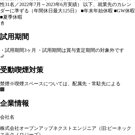
性31名／2022年7月～2023年6月実績） 以下、就業先のカレン
ダーに準ずる（年間休日最大125日） ■年末年始休暇 ■GW休暇
■夏季休暇
📓
試用期間
・試用期間3ヶ月 ・試用期間は賞与査定期間の対象外です
🚬
受動喫煙対策
禁煙
※喫煙スペースについては、配属先・常駐先による
🏢
企業情報
会社名
株式会社オープンアップネクストエンジニア（旧:ビーネック
ステクノロジーズ）