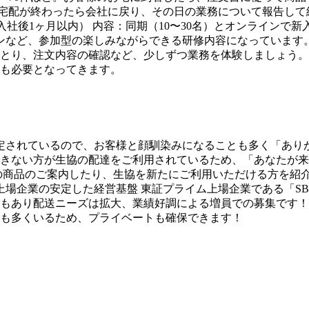
て終業 宅配が終わったら会社に戻り、その日の業務について報告し
（入社後1ヶ月以内） 内容：同期（10〜30名）とオンライン
ンなど、参加型の楽しみながらできる研修内容になっています。
とり、注文内容の確認など、少しずつ業務を体験しましょう。 
も必要となってきます。
固定されているので、お客様と顔馴染みになることも多く「あり
きない方が生協の配達をご利用されているため、「あなたが来
の商品のご案内したり、生協を新たにご利用いただける方を紹
上場企業の安定した経営基盤 東証プライム上場企業である「S
もあり配送ニーズは拡大、業績好調による増員での募集です！ 
も多くいるため、プライベートも確保できます！