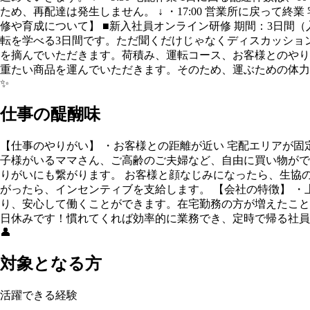
ため、再配達は発生しません。 ↓ ・17:00 営業所に戻っ
修や育成について】 ■新入社員オンライン研修 期間：3日間
転を学べる3日間です。ただ聞くだけじゃなくディスカッショ
を摘んでいただきます。荷積み、運転コース、お客様とのやり
重たい商品を運んでいただきます。そのため、運ぶための体力
✨
仕事の醍醐味
【仕事のやりがい】 ・お客様との距離が近い 宅配エリアが
子様がいるママさん、ご高齢のご夫婦など、自由に買い物がで
りがいにも繋がります。 お客様と顔なじみになったら、生協
がったら、インセンティブを支給します。 【会社の特徴】 ・
り、安心して働くことができます。在宅勤務の方が増えたこと
日休みです！慣れてくれば効率的に業務でき、定時で帰る社員
👤
対象となる方
活躍できる経験