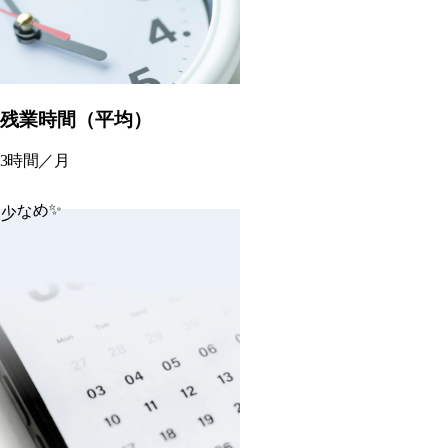
残業時間（平均）
3
時間／月
少なめ✨