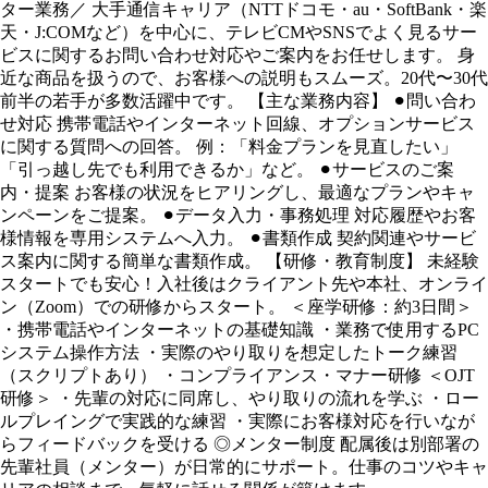
ター業務／ 大手通信キャリア（NTTドコモ・au・SoftBank・楽
天・J:COMなど）を中心に、テレビCMやSNSでよく見るサー
ビスに関するお問い合わせ対応やご案内をお任せします。 身
近な商品を扱うので、お客様への説明もスムーズ。20代〜30代
前半の若手が多数活躍中です。 【主な業務内容】 ⚫︎問い合わ
せ対応 携帯電話やインターネット回線、オプションサービス
に関する質問への回答。 例：「料金プランを見直したい」
「引っ越し先でも利用できるか」など。 ⚫︎サービスのご案
内・提案 お客様の状況をヒアリングし、最適なプランやキャ
ンペーンをご提案。 ⚫︎データ入力・事務処理 対応履歴やお客
様情報を専用システムへ入力。 ⚫︎書類作成 契約関連やサービ
ス案内に関する簡単な書類作成。 【研修・教育制度】 未経験
スタートでも安心！入社後はクライアント先や本社、オンライ
ン（Zoom）での研修からスタート。 ＜座学研修：約3日間＞
・携帯電話やインターネットの基礎知識 ・業務で使用するPC
システム操作方法 ・実際のやり取りを想定したトーク練習
（スクリプトあり） ・コンプライアンス・マナー研修 ＜OJT
研修＞ ・先輩の対応に同席し、やり取りの流れを学ぶ ・ロー
ルプレイングで実践的な練習 ・実際にお客様対応を行いなが
らフィードバックを受ける ◎メンター制度 配属後は別部署の
先輩社員（メンター）が日常的にサポート。仕事のコツやキャ