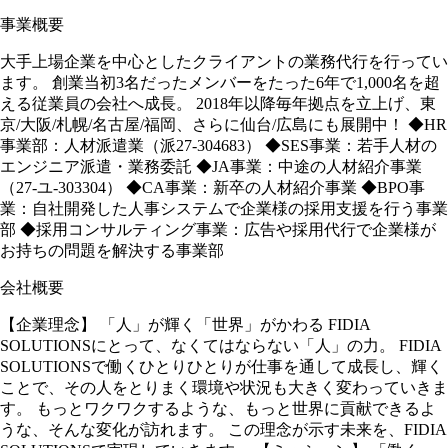
事業概要
大手上場企業を中⼼としたクライアントの業務代⾏を⾏ってい
ます。 創業当初3名だったメンバーをたった6年で1,000名を超
える従業員の会社へ成⻑。 2018年以降毎年拠点を⽴上げ、東
京/大阪/札幌/名古屋/福岡、さらに仙台/広島にも展開中！ ◆HR
事業部：人材派遣業（派27-304683） ◆SES事業：若手人材の
エンジニア派遣・業務委託 ◆JA事業：中途の人材紹介事業
（27-ユ-303304） ◆CA事業：新卒の人材紹介事業 ◆BPO事
業：自社開発した人事システムで企業様の採用支援を⾏う事業
部 ◆採用コンサルティング事業：広告や採用代⾏で企業様が
お持ちの問題を解決する事業部
会社概要
【企業理念】 「人」が輝く「世界」がかわる FIDIA
SOLUTIONSにとって、なくてはならない「人」の力。 FIDIA
SOLUTIONSで働くひとりひとりが仕事を通して成長し、輝く
ことで、その人をとりまく環境や状況も大きく変わっていきま
す。 もっとワクワクするような、もっと世界に貢献できるよ
うな、そんな変化が訪れます。 この理念が示す未来を、FIDIA