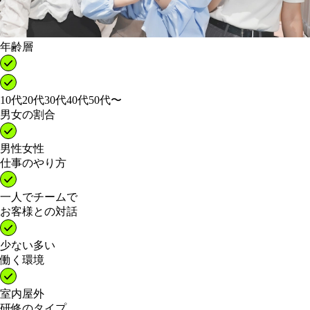
年齢層
10代
20代
30代
40代
50代〜
男女の割合
男性
女性
仕事のやり方
一人で
チームで
お客様との対話
少ない
多い
働く環境
室内
屋外
研修のタイプ