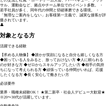
との交流と社風 ・ボードゲーム大会、バーベキュー、フット
サル、運動会など、拠点やチーム単位でのイベント多数。 ・
若手社員が多く、同年代の仲間と切磋琢磨できる環境。 ・
「無理なご案内をしない」お客様第一主義で、誠実な接客が評
価されています。
👤
対象となる方
活躍できる経験
【求める人物像】 ◆誰かが笑顔になると自分も嬉しくなる方
◆困っている人をみると、放っておけない方 ◆人に頼られる
のが好きな方 ◆ゼロからスキルアップしたい方 ◆相手の気持
ちになって考えられる方 ◆頑張っている仲間がいれば、応援
したくなる方 ◆長く安心して働きたい方
必須要件
業界・職種未経験OK！ ★第二新卒・社会⼈デビュー大歓迎★
※20〜30代が活躍しています。
自動車免許