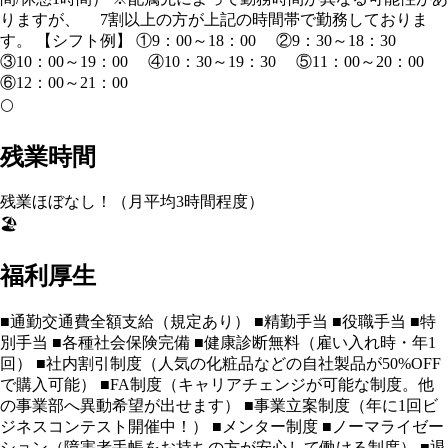
りますが、 7割以上の方が上記の時間帯で勤務しておりま
す。 【シフト例】 ①9：00～18：00 ②9：30～18：30
③10：00～19：00 ④10：30～19：30 ⑤11：00～20：00
⑥12：00～21：00
🌕
残業時間
残業ほぼなし！（月平均3時間程度）
🏖️
福利厚生
■通勤交通費全額支給（規定あり） ■精勤手当 ■役職手当 ■特
別手当 ■各種社会保険完備 ■健康診断無料（雇い入れ時・年1
回） ■社内割引制度（人気の化粧品などの自社製品が50%OFF
で購入可能） ■FA制度（キャリアチェンジが可能な制度。他
の事業部へ異動希望が出せます） ■事業立案制度（年に1回ビ
ジネスコンテスト開催中！） ■メンター制度 ■ノーマライゼー
ション（障害者手帳をお持ちの方が安心して働ける制度） ■退