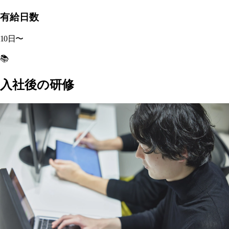
有給日数
10
日〜
📚
入社後の研修