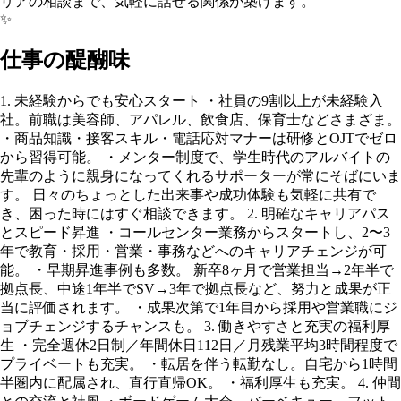
リアの相談まで、気軽に話せる関係が築けます。
✨
仕事の醍醐味
1. 未経験からでも安心スタート ・社員の9割以上が未経験入
社。前職は美容師、アパレル、飲食店、保育士などさまざま。
・商品知識・接客スキル・電話応対マナーは研修とOJTでゼロ
から習得可能。 ・メンター制度で、学生時代のアルバイトの
先輩のように親身になってくれるサポーターが常にそばにいま
す。 日々のちょっとした出来事や成功体験も気軽に共有で
き、困った時にはすぐ相談できます。 2. 明確なキャリアパス
とスピード昇進 ・コールセンター業務からスタートし、2〜3
年で教育・採用・営業・事務などへのキャリアチェンジが可
能。 ・早期昇進事例も多数。 新卒8ヶ月で営業担当→2年半で
拠点長、中途1年半でSV→3年で拠点長など、努力と成果が正
当に評価されます。 ・成果次第で1年目から採用や営業職にジ
ョブチェンジするチャンスも。 3. 働きやすさと充実の福利厚
生 ・完全週休2日制／年間休日112日／月残業平均3時間程度で
プライベートも充実。 ・転居を伴う転勤なし。自宅から1時間
半圏内に配属され、直行直帰OK。 ・福利厚生も充実。 4. 仲間