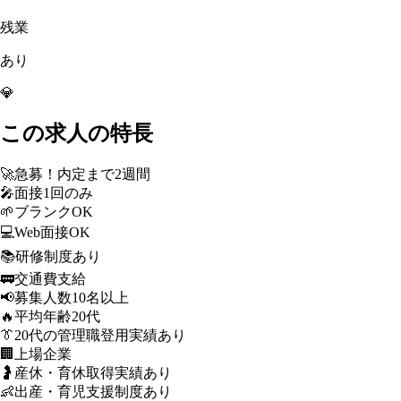
残業
あり
💎
この求人の特長
🚀
急募！内定まで2週間
🎤
面接1回のみ
🌱
ブランクOK
💻
Web面接OK
📚
研修制度あり
🚃
交通費支給
📢
募集人数10名以上
🔥
平均年齢20代
👔
20代の管理職登用実績あり
🏢
上場企業
🤰
産休・育休取得実績あり
👶
出産・育児支援制度あり