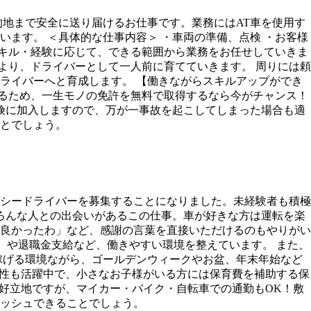
地まで安全に送り届けるお仕事です。業務にはAT車を使用す
ます。 ＜具体的な仕事内容＞ ・車両の準備、点検 ・お客様
スキル・経験に応じて、できる範囲から業務をお任せしていきま
より、ドライバーとして一人前に育てていきます。 周りには頼
ライバーへと育成します。 【働きながらスキルアップができ
するため、一生モノの免許を無料で取得するなら今がチャンス！
険に加入しますので、万が一事故を起こしてしまった場合も適
とでしょう。
クシードライバーを募集することになりました。未経験者も積極
ろんな人との出会いがあるこの仕事。車が好きな方は運転を楽
良かったわ」など、感謝の言葉を直接いただけるのもやりがい
回）や退職金支給など、働きやすい環境を整えています。 また、
稼げる環境ながら、ゴールデンウィークやお盆、年末年始など
女性も活躍中で、小さなお子様がいる方には保育費を補助する保
好立地ですが、マイカー・バイク・自転車での通勤もOK！敷
ッシュできることでしょう。