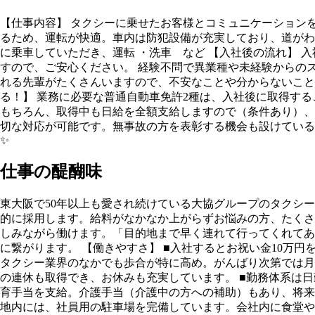
【仕事内容】 タクシーに乗せたお客様とコミュニケーション
るため、運転が快適。車内は防犯設備が充実しており、道がわ
に乗車していただき、運転 ・洗車 など 【入社後の流れ】
すので、ご安心ください。 経験不問で異業種や未経験からの
れる先輩がたくさんいますので、不安なことや分からないこと
る！】 業務に必要な普通自動車免許2種は、入社後に取得す
もちろん、取得中も日給を全額支給しますので（条件あり）、
切な対応が可能です。無事故の方を表彰する機会も設けている
✨
仕事の醍醐味
東大阪で50年以上も愛され続けている大協グループのタクシ
的に採用します。給料がなかなか上がらずお悩みの方、たくさ
しみながら働けます。「目的地まで早く連れて行ってくれてあ
に繋がります。 【働きやすさ】 ■入社するとお祝い金10万
タクシー業界のなかでも歩合が特に高め。がんばり次第では月
の連休も取得でき、お休みも充実しています。 ■勤務体系は
育手当を支給。介護手当（介護中の方への補助）もあり、将来
地内には、社員用の駐車場を完備しています。会社内に食堂や