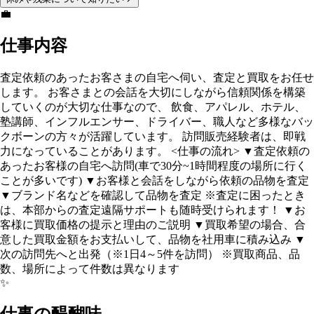
💼
仕事内容
査定依頼のあったお客さまの自宅へ伺い、査定と買取をお任せ
します。 お客さまとの会話を大切にしながら信頼関係を構築
していくのが大切な仕事なので、 飲食、アパレル、ホテル、
塾講師、インフルエンサー、ドライバー、職人など多様なバッ
クボーンの方々が活躍しています。 訪問販売経験者は、即戦
力になっていることがあります。 <仕事の流れ> ▼査定依頼の
あったお客様の自宅へ訪問(車で30分~1時間程度の場所に行く
ことが多いです) ▼お客様と会話をしながら依頼の品物を査定
▼ブランド名などを確認して品物を査定 ※査定に困ったとき
は、本部からの査定遠隔サポートも随時受けられます！ ▼お
客様に買取価格の提示と理由のご説明 ▼買取希望の場合、合
意した買取金額をお支払いして、品物を社用車に積み込み ▼
次の訪問先へと出発（※1日4～5件を訪問） ※買取商品、品
数、場所によって件数は異なります
✨