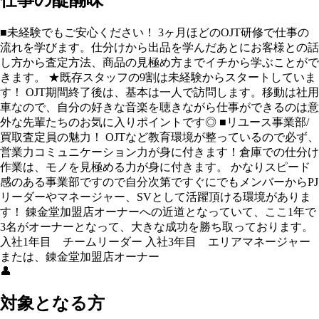
仕事の醍醐味
■未経験でもご安心ください！ 3ヶ月ほどのOJT研修で仕事の
流れを学びます。仕分けから出品を学んだあとにお客様との話
し方から査定方法、商品の見極め方までイチから学ぶことがで
きます。 ★既存スタッフの9割は未経験からスタートしていま
す！ OJT期間終了後は、基本は一人で訪問します。移動は社用
車なので、自分の好きな音楽を聴きながら仕事ができるのは意
外な先輩たちのお気に入りポイントです◎ ■リユース事業部/
買取査定員の魅力！ OJTなど教育環境が整っているので必ず、
営業力コミュニケーション力が身に付きます！倉庫での仕分け
作業は、モノを見極める力が身に付きます。 かなりスピード
感のある事業部ですので自分次第ですぐにでもメンバーからPJ
リーダーやマネージャー、SVとして活躍頂ける環境がありま
す！ 錬金堂加盟店オーナーへの近道となっていて、ここ1年で
3名がオーナーとなって、大きな成功を勝ち取っております。
入社1年目 チームリーダー 入社3年目 エリアマネージャー
または、錬金堂加盟店オーナー
👤
対象となる方