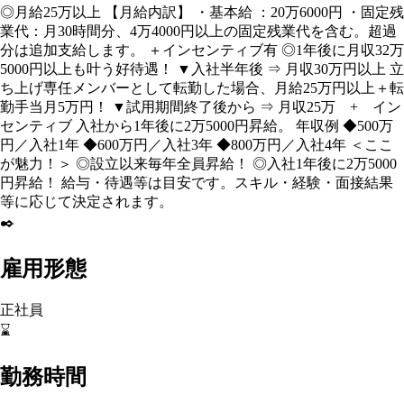
◎月給25万以上 【月給内訳】 ・基本給 ：20万6000円 ・固定残
業代：月30時間分、4万4000円以上の固定残業代を含む。超過
分は追加支給します。 ＋インセンティブ有 ◎1年後に月収32万
5000円以上も叶う好待遇！ ▼入社半年後 ⇒ 月収30万円以上 立
ち上げ専任メンバーとして転勤した場合、月給25万円以上＋転
勤手当月5万円！ ▼試用期間終了後から ⇒ 月収25万 + イン
センティブ 入社から1年後に2万5000円昇給。 年収例 ◆500万
円／入社1年 ◆600万円／入社3年 ◆800万円／入社4年 ＜ここ
が魅力！＞ ◎設立以来毎年全員昇給！ ◎入社1年後に2万5000
円昇給！ 給与・待遇等は目安です。スキル・経験・面接結果
等に応じて決定されます。
✒️
雇用形態
正社員
⌛
勤務時間