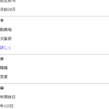
想定給与
月給24万
勤務地
大阪府
詳しく
職種
営業
年間休日
年125日