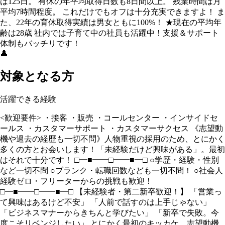
は125日。 有休の年平均取得日数も8日間以上。 残業時間は月
平均7時間程度。 これだけでもオフは十分充実できますよ！ ま
た、22年の育休取得実績は男女ともに100%！ ★現在の平均年
齢は28歳 社内では子育て中の社員も活躍中！支援＆サポート
体制もバッチリです！
👤
対象となる方
活躍できる経験
<歓迎要件> ・接客 ・販売 ・コールセンター ・インサイドセ
ールス ・カスタマーサポート ・カスタマーサクセス 《志望動
機や過去の経歴も一切不問》人物重視の採用のため、とにかく
多くの方とお会いします！「未経験だけど興味がある」。最初
はそれで十分です！ □━■━━□━━■━□ ○学歴・経験・性別
など一切不問 ○ブランク・転職回数なども一切不問！ ○社会人
経験ゼロ・フリーターからの挑戦も歓迎！
□━■━━□━━■━□ 【未経験者・第二新卒歓迎！】 「営業っ
て興味はあるけど不安」 「人前で話すのは上手じゃない」
「ビジネスマナーからきちんと学びたい」 「新卒で失敗。今
度こそリベンジしたい」 とにかく最初のキッカケ、志望動機