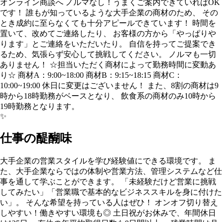
オンライン商談へ ノルマなし！うまくご案内できていればOK
です！ 誰もが知っているような大手企業の商材のため、 その
とき成約に至らなくても十分アピールできています！ 時間を
置いて、改めてご連絡したり、 お客様の方から「やっぱりや
ります」とご連絡をいただいたり。 自信を持ってご提案でき
るため、気張らず安心して挑戦してください。 ノルマも一切
ありません！ ☆担当いただく商材によって勤務時間に変動あ
り☆ 商材A：9:00~18:00 商材B：9:15~18:15 商材C：
10:00~19:00 休日に変更はございません！ また、8割の商材は9
時から18時勤務がベースとなり、 飲食系の商材のみ10時から
19時勤務となります。
✨
仕事の醍醐味
大手企業の営業スタイルを学び経験値にできる環境です。 ま
た、大手企業ならではの体制や営業方法、管理システムなど仕
事を通して学ぶことができます。 「未経験だけど営業に挑戦
してみたい」「営業職で基本的なビジネススキルを身に付けた
い」。 そんな希望を持っている人はぜひ！ オンオフ切り替え
しやすい！働きやすい環境も◎ 土日祝がお休みで、年間休日