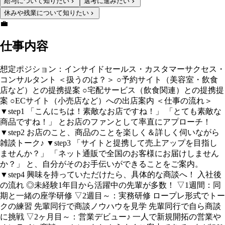
給与について知りたい
選考に進みたい
休みや残業について知りたい
💼
仕事内容
想定ポジション：インサイドセールス・カスタマーサクセス・
コンサルタント ＜扱うのは？＞ ○予約サイト（美容室・飲食
店など）との提携提案 ○宅配サービス（飲食関連）との提携提
案 ○ECサイト（小売店など）への出店案内 ＜仕事の流れ＞
▼step1 「こんにちは！素敵なお店ですね！」 「とても素敵な
商品ですね！」 とお店のファンとして率直にアプローチ！
▼step2 お店のこと、商品のことを楽しく＆詳しく伺いながら
雑談トーク♪ ▼step3 「サイトと提携して売上アップを目指し
ませんか？」 「ネット通販で全国のお客様にお届けしません
か？」 と、自分がそのお手伝いができることをご案内。
▼step4 興味を持っていただけたら、具体的な商談へ！ 入社後
の流れ ◎未経験1年目から活躍中の先輩が多数！ ▽1週間：同
期と一緒の座学研修 ▽2週目～：実務研修 ロープレ形式でトー
クの練習 先輩同行で商談ノウハウを見学 先輩同行で自ら商談
に挑戦 ▽2ヶ月目～：営業デビュー♪ 一人で新規開拓の営業や