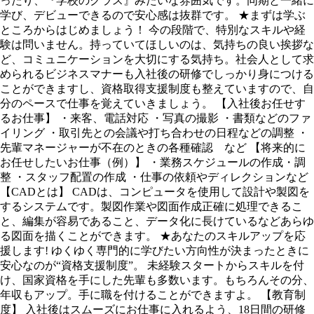
ったり、『学校のクラス』みたいな雰囲気です。同期と一緒に
学び、デビューできるので安心感は抜群です。 ★まずは学ぶ
ところからはじめましょう！ 今の段階で、特別なスキルや経
験は問いません。持っていてほしいのは、気持ちの良い挨拶な
ど、コミュニケーションを大切にする気持ち。社会人として求
められるビジネスマナーも入社後の研修でしっかり身につける
ことができますし、資格取得支援制度も整えていますので、自
分のペースで仕事を覚えていきましょう。 【入社後お任せす
るお仕事】 ・来客、電話対応 ・写真の撮影 ・書類などのファ
イリング ・取引先との会議や打ち合わせの日程などの調整 ・
先輩マネージャーが不在のときの各種確認 など 【将来的に
お任せしたいお仕事（例）】 ・業務スケジュールの作成・調
整 ・スタッフ配置の作成 ・仕事の依頼やディレクションなど
【CADとは】 CADは、コンピュータを使用して設計や製図を
するシステムです。製図作業や図面作成正確に処理できるこ
と、編集が容易であること、データ化に長けているなどあらゆ
る図面を描くことができます。 ★あなたのスキルアップを応
援します! ゆくゆく専門的に学びたい方向性が決まったときに
安心なのが“資格支援制度”。 未経験スタートからスキルを付
け、国家資格を手にした先輩も多数います。もちろんその分、
年収もアップ。手に職を付けることができますよ。 【教育制
度】 入社後はスムーズにお仕事に入れるよう、18日間の研修