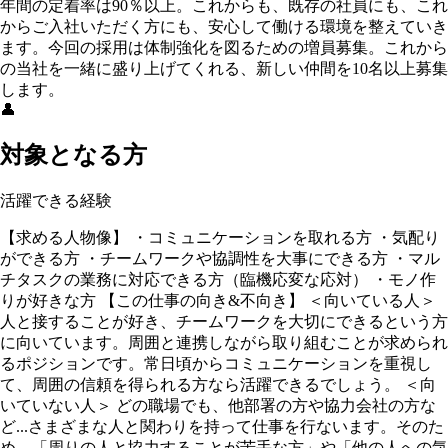
年間の定着率は90％以上。これからも、既存の社員にも、これ
からご入社いただく方にも、安心して働ける環境を整えていき
ます。今回の採用は体制強化を図るための増員募集。これから
の当社を一緒に盛り上げてくれる、新しい仲間を10名以上募集
します。
👤
対象となる方
活躍できる経験
【求める人物像】 ・コミュニケーションを取れる方 ・気配り
ができる方 ・チームワークや協調性を大事にできる方 ・マル
チタスクの業務に対応できる方（臨機応変な応対） ・モノ作
りが好きな方 【この仕事の向き&不向き】 ＜向いている人＞
人と接することが好き、チームワークを大切にできるという方
に向いています。周囲と連携しながら取り組むことが求められ
るポジションです。常日頃からコミュニケーションを重視し
て、周囲の信頼を得られる方なら活躍できるでしょう。 ＜向
いていない人＞ どの職場でも、他部署の方や協力会社の方な
ど...さまざまな人と関わりを持って仕事を行ないます。そのた
め、「周りの人と協力することが苦手な方」や「他の人への気