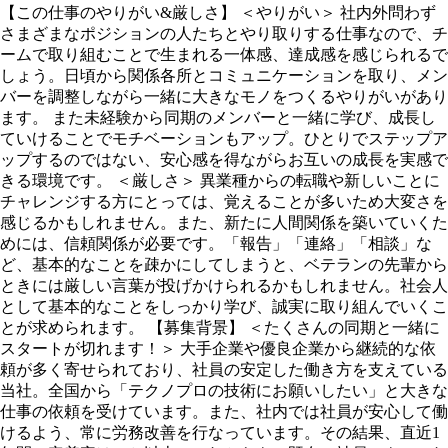
【この仕事のやりがい&厳しさ】 ＜やりがい＞ 社内外問わず
さまざまなポジションの人たちとやり取りする仕事なので、チ
ームで取り組むことで生まれる一体感、達成感を感じられるで
しょう。日頃から関係各所とコミュニケーションを取り、メン
バーを調整しながら一緒に大きなモノをつくるやりがいがあり
ます。 また未経験から同期のメンバーと一緒に学び、成⻑し
ていけることでモチベーションもアップ。ひとりでステップア
ップするのではない、安心感を得ながらお互いの成⻑を実感で
きる環境です。 ＜厳しさ＞ 異業種からの転職や新しいことに
チャレンジする方にとっては、覚えることが多いため大変さを
感じるかもしれません。また、新たに人間関係を築いていくた
めには、信頼関係が必要です。「報告」「連絡」「相談」な
ど、基本的なことを疎かにしてしまうと、ベテランの先輩から
ときには厳しい言葉が投げかけられるかもしれません。社会人
として基本的なことをしっかり学び、誠実に取り組んでいくこ
とが求められます。 【募集背景】 ＜たくさんの同期と一緒に
スタートが切れます！＞ 大手企業や優良企業から継続的な依
頼が多く寄せられており、社員の安定した働き方を支えている
当社。全国から「テクノプロの技術にお願いしたい」と大きな
仕事の依頼を受けています。また、社内では社員が安心して働
けるよう、常に労務改善を行なっています。その結果、直近1