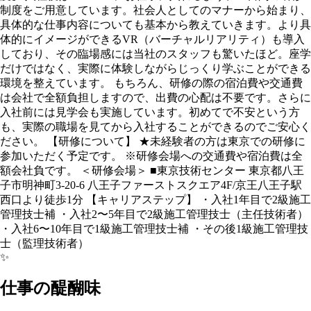
制度をご用意しています。社会人としてのマナーから始まり、
具体的な仕事内容についても基本から教えていきます。より具
体的にイメージができるVR（バーチャルリアリティ）も導入
しており、その臨場感には当社のスタッフも驚いたほど。座学
だけではなく、実際に体験しながらじっくり学ぶことができる
環境を整えています。 もちろん、研修の際の宿泊費や交通費
は会社で全額負担しますので、出費の心配は不要です。さらに
入社前には見学会も実施しています。初めてで不安という方
も、実際の職場を見てから入社することができるのでご安心く
ださい。 【研修について】 ★未経験者の方は東京での研修に
参加いただく予定です。 ※研修会場への交通費や宿泊費は全
額会社負です。 ＜研修会場＞ ■東京技術センター 東京都八王
子市明神町3-20-6 八王子ファーストスクエア4F/京王八王子駅
⻄口より徒歩1分 【キャリアステップ】 ・入社1年目で2級施工
管理技士補 ・入社2〜5年目で2級施工管理技士（主任技術者）
・入社6〜10年目で1級施工管理技士補 ・その後1級施工管理技
士（監理技術者）
✨
仕事の醍醐味