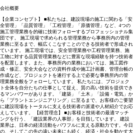
会社概要
【企業コンセプト】 ■私たちは、建設現場の施工に関わる「安
全管理」「品質管理」「工程管理」「原価管理」など、4つの
施工管理業務を的確に技術フォローするプロフェッショナル集
団です。 施工現場で求められる管理業務から事務所内の管理
業務に至るまで、幅広くこなすことのできる技術者で形成され
ています。 施工現場では、安全管理業務や工程管理業務、施
工物に対する品質管理業務などに豊富な現場経験を持つ技術者
を配置します。また、事務所内の業務においては、施工図作
成・修正、安全大会などの資料作成や施工計画書、管理台帳の
作成など、プロジェクトを遂行する上で必要な事務所内の管
理業務全般をフォローしています。 私たちには、プロジェク
ト全体を自分たちの仕事として捉え、質の高い技術を提供でき
るマンパワーがあります。「建築」「土木」「設備・電気」か
ら「プラントエンジニアリング」に至るまで、お客様のご要望
に建設現場をトータルに支える技術者の派遣や人材紹介でお応
えしています。 【経営理念】 ■お客様と技術者の最適マッチ
ングを行う、「建設業界の人事部」を目指しています。 建設
業界は、日本の経済活動をパワフルに支える原動力です。今日
の、そしてこの先の遠い未来にも続く、経済・社会を動かす大