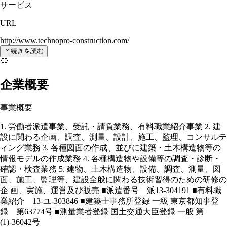
サービス
URL
http://www.technopro-construction.com/
続きを読む
💭
企業概要
事業概要
1. 労働者派遣事業、受託・請負業務、有料職業紹介事業 2. 建
設に関わる企画、調査、測量、設計、施工、監理、コンサルテ
ィング業務 3. 各種図面の作成、並びに建築・土木構造物等の
情報モデルの作成業務 4. 各種構造物や設備等の調査・診断・
確認・検査業務 5. 建物、土木構造物、設備、調査、測量、図
面、施工、監理等、建設全般に関わる技術習得のための研修の
企 画、実施、運営及び販売 ■派遣番号 派13-304191 ■有料職
業紹介 13-ユ-303846 ■建築士事務所登録 一級 東京都知事登
録 第63774号 ■測量業者登録 国土交通大臣登録 一般 第
(1)-36042号