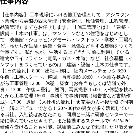
仕事内容
【仕事内容】 工事現場における施工管理として、アシスタン
ト業務から実際の四大管理（安全管理、原価管理、工程管理、
品質管理）までをお任せします。 【施工管理とは】 「建築・
設備・土木の仕事」は、マンションなどの住宅をはじめとし
て、映画館・ショッピングモール・レストラン・学校・工場な
ど、私たちが生活・娯楽・食事・勉強などをする建物をつくる
仕事です。 私たちが、生活する上で当たり前に利用している
建物やライフライン（電気・ガス・水道）など、社会基盤（イ
ンフラ）をつくっているのは、建築・設備・土木の仕事です。
【1日の流れ】 8:00 出社→朝礼、社内メールチェック 8:30
午前→工事スタート、巡回、写真撮影 10:00 小休憩を挟みな
がら工事管理 12:00 休憩→昼食（お弁当もしくは近隣で外
食） 13:00 午後→昼礼、巡回、写真撮影 15:00 小休憩を挟み
ながら工事管理 16:00 事務所で事務作業（報告書など書類作
成） 17:00 退勤 【入社後の流れ】 ★充実の入社後研修で同期
と一緒にデビューできる！ 20〜30代の男女が多く活躍してい
る当社。入社後はあなたにも、同期と一緒に研修センターで一
緒に学んでいただきます。また提携するスクールでCADやPC
研修を受けることも可能。試験前にみんなで勉強したり教え合