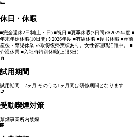
🛏️
休日・休暇
■完全週休2日制(土・日) ■祝日 ■夏季休暇(3日間)※2025年度 ■
年末年始休暇(10日間)※2026年度 ■有給休暇 ■慶弔休暇 ■産前
産後・育児休業 ※取得復帰実績あり。女性管理職活躍中。 ■
介護休業 ■入社時特別休暇(上限5日)
📓
試用期間
試用期間：2ヶ月 そのうち1ヶ月間は研修期間となります
🚬
受動喫煙対策
禁煙
事業所内禁煙
🏢