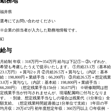
勤務地
福井県
選考にてお問い合わせください
※企業の担当者が入力した勤務地情報です。
💴
給与
月給制 年収：318万円〜354万円 給与は下記①～③いずれか、
希望も考慮したうえで提示いたします。 ①月給23.1万（基本給
23.1万円）＋賞与2ヶ月 ②月給26.5万＋賞与なし（内訳：基本
給：198,800円＋業績手当：66,200円） ③月給26.5万＋想定残業
3.0万＋賞与なし（内訳：基本給：198,800円＋業績手当：
66,200円）（想定残業手当15h分：30,675円） ※研修期間は想
定残業手当が付与されませんが、現場配属時に付与となりま
す。 ・別途、想定残業手当なしの場合は残業代（1分単位）全
額支給。（想定残業時間超過後は1分単位で支給） 1年目の平
均月収：29万472円 初年度想定年収：360万円以上 ◎年収例 ・