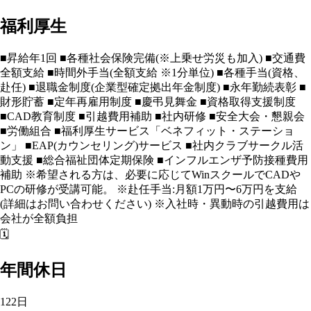
福利厚生
■昇給年1回 ■各種社会保険完備(※上乗せ労災も加入) ■交通費
全額支給 ■時間外手当(全額支給 ※1分単位) ■各種手当(資格、
赴任) ■退職金制度(企業型確定拠出年金制度) ■永年勤続表彰 ■
財形貯蓄 ■定年再雇用制度 ■慶弔見舞金 ■資格取得支援制度
■CAD教育制度 ■引越費用補助 ■社内研修 ■安全大会・懇親会
■労働組合 ■福利厚生サービス「ベネフィット・ステーショ
ン」 ■EAP(カウンセリング)サービス ■社内クラブサークル活
動支援 ■総合福祉団体定期保険 ■インフルエンザ予防接種費用
補助 ※希望される方は、必要に応じてWinスクールでCADや
PCの研修が受講可能。 ※赴任手当:月額1万円〜6万円を支給
(詳細はお問い合わせください) ※入社時・異動時の引越費用は
会社が全額負担
🗓️
年間休日
122日