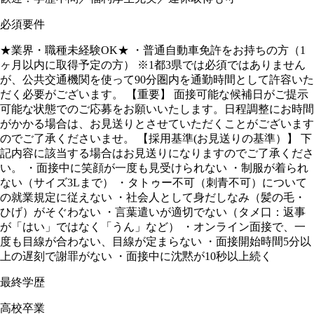
必須要件
★業界・職種未経験OK★ ・普通自動車免許をお持ちの方（1
ヶ月以内に取得予定の方） ※1都3県では必須ではありません
が、公共交通機関を使って90分圏内を通勤時間として許容いた
だく必要がございます。 【重要】 面接可能な候補日がご提示
可能な状態でのご応募をお願いいたします。日程調整にお時間
がかかる場合は、お見送りとさせていただくことがございます
のでご了承くださいませ。 【採用基準(お見送りの基準）】 下
記内容に該当する場合はお見送りになりますのでご了承くださ
い。 ・面接中に笑顔が一度も見受けられない ・制服が着られ
ない（サイズ3Lまで） ・タトゥー不可（刺青不可）について
の就業規定に従えない ・社会人として身だしなみ（髪の毛・
ひげ）がそぐわない ・言葉遣いが適切でない（タメ口：返事
が「はい」ではなく「うん」など） ・オンライン面接で、一
度も目線が合わない、目線が定まらない ・面接開始時間5分以
上の遅刻で謝罪がない ・面接中に沈黙が10秒以上続く
最終学歴
高校卒業