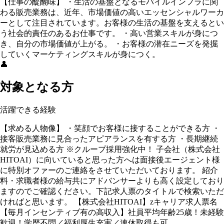
【仕事の醍醐味】 ・生活の基盤となるモバイルインフラに関
わる販売業務は、近年、市場価値の高いエッセンシャルワーカ
ーとして注目されています。お客様の生活の基盤を支えるとい
う社会的責任のあるお仕事です。 ・高い営業スキルが身につ
き、自分の市場価値が上がる。 ・お客様の潜在ニーズを発掘
していくマーケティングスキルが身につく。
👤
対象となる方
活躍できる経験
【求める人物像】 ・笑顔でお客様に接することができる方 ・
接客販売業務に見合ったアピアランスを有する方 ・長期継続
就労が見込める方 ※クループ採用強化中！ 子会社（株式会社
HITOAI）に向いていると思った方へは面接後エージェント様
に特別オファーのご連絡をさせていただいております。 紹介
料・求職者様の給与共にアドバンサーよりも高く設定しており
ますのでご確認ください。下記求人票のタイトルで検索いただ
ければと思います。 【株式会社HITOAI】zキャリア求人票名
【毎月インセンティブ有の高収入】社員平均年齢25歳！未経験
歓迎！学歴不問／福利厚生充実／連休取得も可