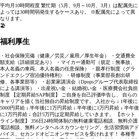
平均月10時間程度 繁忙期（5月、9月～10月、3月）は配属先に
よっては30時間弱発生するケースあり。 ※配属先によって異
なります。
🏖️
福利厚生
・社会保険完備（健康／労災／雇用／厚生年金） ・交通費全
額支給（詳細規定あり） ・マイカー通勤可（規定：無事故、
本人名義の車両、本人名義の任意保険） ・親孝行制度（グラ
ンドエクシブ宿泊優待権利） ・研修制度（事業部長創出研
修、各事業部等） ・起業家講演会（Dpopsグループ代表取締役
による講演等） ・出産祝い金 ・結婚祝い金 ・医療費会社負担
制度 【定期昇給SAP制度】 ご自身を自己評価申告し、 自らの
キャリアを描く当社独自の昇給制度です。 入社から ↓ 1年後に
5000円昇給 ↓ 半年後に1万円昇給 ↓ 半年後に1万円昇給 ↓ 半年後
に1万円昇給 ↓ 合計5万円は定期昇給していきます。 【ホット
ライン制度】 356日24時間体制の無料健康電話相談、無料介護
電話相談、無料メンタヘルスカウンセリング、生活習慣病アド
バイス、セカンドオピニオンサービスを受けれます！ 各種専