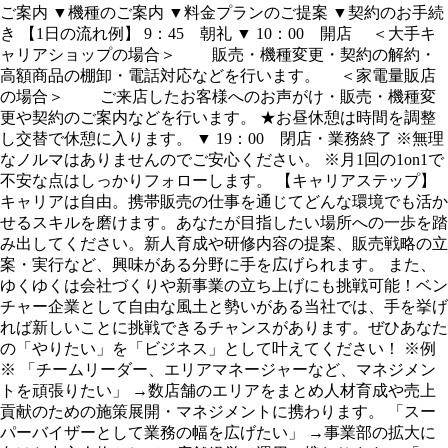
ご案内 ▼機種のご案内 ▼料金プランのご提案 ▼契約のお手続
き 【1日の流れ例】 9：45 朝礼 ▼ 10：00 開店 ＜大手キ
ャリアショップの場合＞ 販売・機種変更・契約の解約・
高額商品の棚卸・電話対応などを行います。 ＜家電量販店
の場合＞ ご来店したお客様へのお声がけ・販売・機種変
更や契約のご案内などを行います。 ★お昼休憩は時間を調整
し交替で休憩に入ります。 ▼ 19：00 閉店・業務終了 ※無理
なノルマはありませんのでご安心ください。 ※月1回の1on1で
不安な点はしっかりフォローします。 【キャリアステップ】
キャリアは自由。携帯販売の仕事を通じてどんな環境でも活か
せるスキルを磨けます。あなたが目指したい場所への一歩を踏
み出してください。新人育成や研修内容の提案、販売戦略の立
案・実行など、興味がある分野に手を広げられます。 また、
ゆくゆくは会社づくりや新事業の立ち上げにも挑戦可能！ベン
チャー企業として自由な風土と勢いがある当社では、手を挙げ
れば新しいことに挑戦できるチャンスがあります。ぜひあなた
の「やりたい」を「ビジネス」として叶えてください！ ※例
※ 「チームリーダー、エリアマネージャーなど、マネジメン
トを頑張りたい」 →数店舗のエリアをまとめ人材育成や売上
貢献のための施策展開・マネジメントに携わります。 「スー
パーバイザーとして業務の幅を広げたい」 →事業部の拡大に