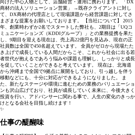
向けた中心人物として、店舗経営・運用に携わります。 「DX
商材の法人ソリューション営業」 →既存クライアントに対し
て、DX商材の代理店として現場課題から経営課題に対してさ
まざまな提案をお願いしております。 【当社について】 2015
年、創業時わずか2名でスタートした弊社も、2期目は「UQコ
ミュニケーションズ（KDDIグループ）」との業務提携を果た
し、9期目を迎える現在は、売上高22億円を見込み、現在の正
社員数は全国で450名超えています。 全員がゼロから現場たた
き上げで成長している人間だからこそ、これから社会に出る若
者世代が抱えるであろう悩みや課題も理解し、しっかりと成長
を促していくことができると考えています。 現在は、北海道
から沖縄まで全国で9拠点に展開をしており、引っ越しを伴う
移動などにも、十分に対応ができるようになりました。 ま
た、新たなステージや環境に進むための業務のバリュエーショ
ンも沢山広げており、社員が成長していく未来に、今後大きく
投資を行い、アドバンサーに関わる事で、人生の変化のきっか
けとなる会社を目指し続けます！
✨
仕事の醍醐味