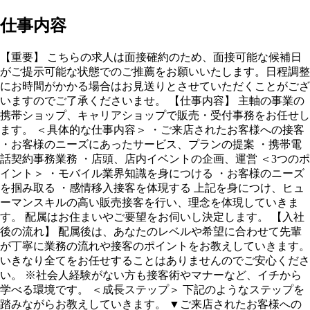
仕事内容
【重要】 こちらの求人は面接確約のため、面接可能な候補日
がご提示可能な状態でのご推薦をお願いいたします。日程調整
にお時間がかかる場合はお見送りとさせていただくことがござ
いますのでご了承くださいませ。 【仕事内容】 主軸の事業の
携帯ショップ、キャリアショップで販売・受付事務をお任せし
ます。 ＜具体的な仕事内容＞ ・ご来店されたお客様への接客
・お客様のニーズにあったサービス、プランの提案 ・携帯電
話契約事務業務 ・店頭、店内イベントの企画、運営 ＜3つのポ
イント＞ ・モバイル業界知識を身につける ・お客様のニーズ
を掴み取る ・感情移入接客を体現する 上記を身につけ、ヒュ
ーマンスキルの高い販売接客を行い、理念を体現していきま
す。 配属はお住まいやご要望をお伺いし決定します。 【入社
後の流れ】 配属後は、あなたのレベルや希望に合わせて先輩
が丁寧に業務の流れや接客のポイントをお教えしていきます。
いきなり全てをお任せすることはありませんのでご安心くださ
い。 ※社会人経験がない方も接客術やマナーなど、イチから
学べる環境です。 ＜成長ステップ＞ 下記のようなステップを
踏みながらお教えしていきます。 ▼ご来店されたお客様への